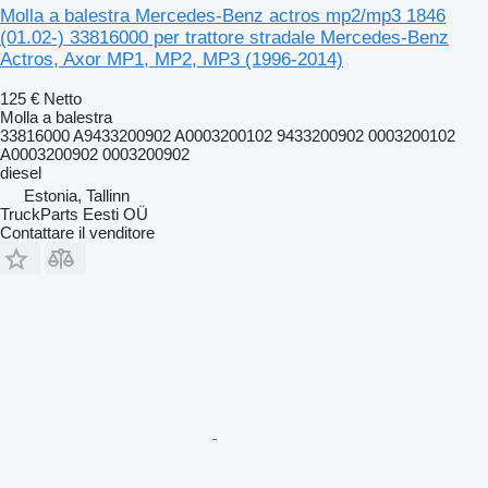
Molla a balestra Mercedes-Benz actros mp2/mp3 1846
(01.02-) 33816000 per trattore stradale Mercedes-Benz
Actros, Axor MP1, MP2, MP3 (1996-2014)
125 €
Netto
Molla a balestra
33816000 A9433200902 A0003200102 9433200902 0003200102
A0003200902 0003200902
diesel
Estonia, Tallinn
TruckParts Eesti OÜ
Contattare il venditore