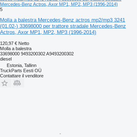
Mercedes-Benz Actros, Axor MP1, MP2, MP3 (1996-2014)
5
Molla a balestra Mercedes-Benz actros mp2/mp3 3241
(01.02-) 33698000 per trattore stradale Mercedes-Benz
Actros, Axor MP1, MP2, MP3 (1996-2014)
120,97 €
Netto
Molla a balestra
33698000 9493200302 A9493200302
diesel
Estonia, Tallinn
TruckParts Eesti OÜ
Contattare il venditore