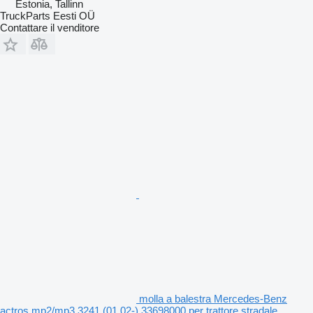
Estonia, Tallinn
TruckParts Eesti OÜ
Contattare il venditore
molla a balestra Mercedes-Benz
actros mp2/mp3 3241 (01.02-) 33698000 per trattore stradale