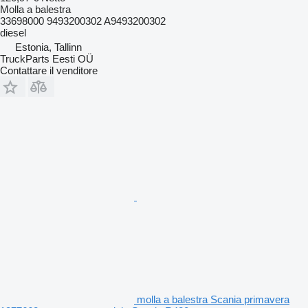
Molla a balestra
33698000 9493200302 A9493200302
diesel
Estonia, Tallinn
TruckParts Eesti OÜ
Contattare il venditore
molla a balestra Scania primavera