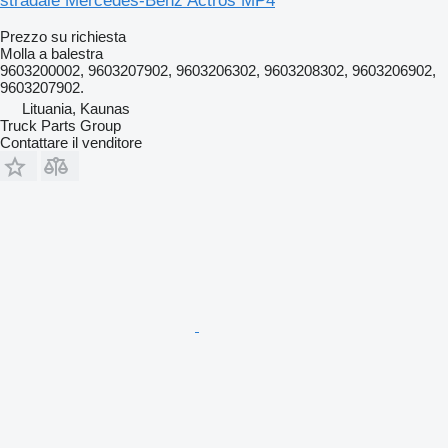
stradale Mercedes-Benz Actros MP4
Prezzo su richiesta
Molla a balestra
9603200002, 9603207902, 9603206302, 9603208302, 9603206902,
9603207902.
Lituania, Kaunas
Truck Parts Group
Contattare il venditore