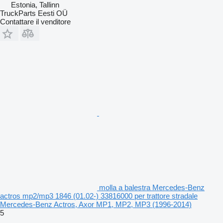
Estonia, Tallinn
TruckParts Eesti OÜ
Contattare il venditore
molla a balestra Mercedes-Benz
actros mp2/mp3 1846 (01.02-) 33816000 per trattore stradale
Mercedes-Benz Actros, Axor MP1, MP2, MP3 (1996-2014)
5