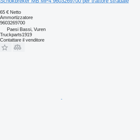
Schokbreker MB MP4 9603269700 per trattore stradale
65 €
Netto
Ammortizzatore
9603269700
Paesi Bassi, Vuren
Truckparts1919
Contattare il venditore