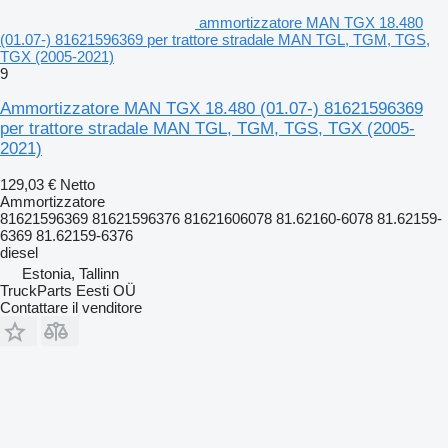
ammortizzatore MAN TGX 18.480
(01.07-) 81621596369 per trattore stradale MAN TGL, TGM, TGS,
TGX (2005-2021)
9
Ammortizzatore MAN TGX 18.480 (01.07-) 81621596369
per trattore stradale MAN TGL, TGM, TGS, TGX (2005-
2021)
129,03 €
Netto
Ammortizzatore
81621596369 81621596376 81621606078 81.62160-6078 81.62159-
6369 81.62159-6376
diesel
Estonia, Tallinn
TruckParts Eesti OÜ
Contattare il venditore