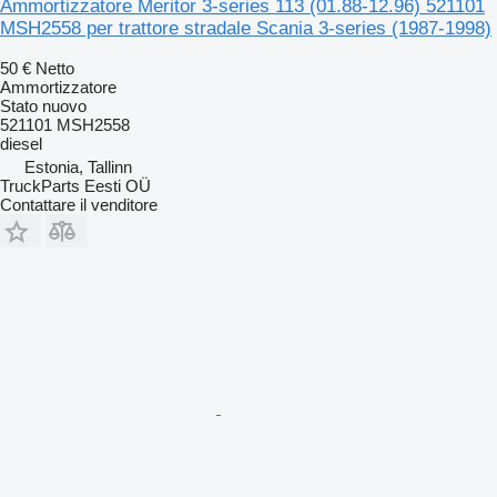
Ammortizzatore Meritor 3-series 113 (01.88-12.96) 521101
MSH2558 per trattore stradale Scania 3-series (1987-1998)
50 €
Netto
Ammortizzatore
Stato
nuovo
521101 MSH2558
diesel
Estonia, Tallinn
TruckParts Eesti OÜ
Contattare il venditore