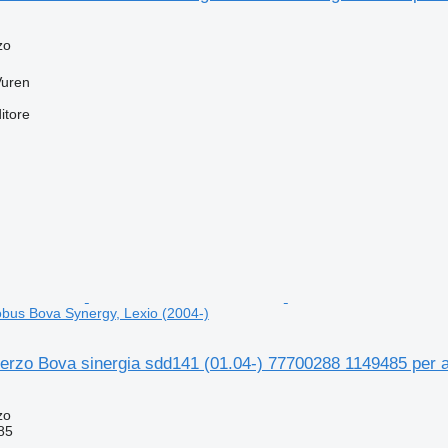
zo
Vuren
itore
bus Bova Synergy, Lexio (2004-)
sterzo Bova sinergia sdd141 (01.04-) 77700288 1149485 per 
zo
85