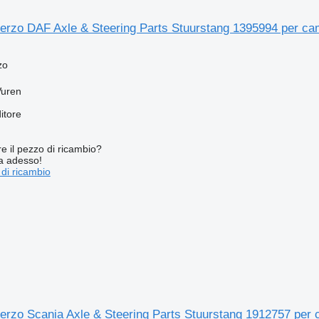
sterzo DAF Axle & Steering Parts Stuurstang 1395994 per ca
zo
Vuren
itore
re il pezzo di ricambio?
ta adesso!
 di ricambio
sterzo Scania Axle & Steering Parts Stuurstang 1912757 per