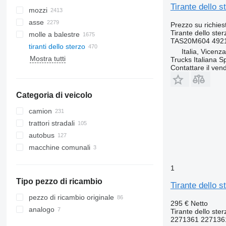
Tirante dello
mozzi
asse
Prezzo su richies
Tirante dello ster
molle a balestre
TAS20M604 492
tiranti dello sterzo
Italia, Vicenz
Mostra tutti
cingoli di gomma
Trucks Italiana S
Contattare il vend
cingoli metallici
sistemi a cingoli
Categoria di veicolo
suole di cingolo
catene per cingolato
camion
trattori stradali
autobus
macchine comunali
veicoli comunali
1
camion dei rifiuti
Tipo pezzo di ricambio
Tirante dello 
pezzo di ricambio originale
295 €
Netto
analogo
Tirante dello ster
2271361 227136