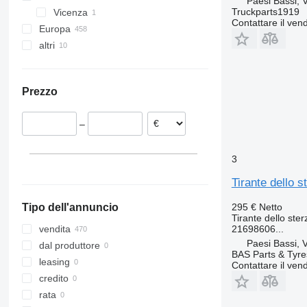
Paesi Bassi, 
Truckparts1919
Vicenza
L-series
Contattare il vend
Europa
VNL
altri
Estonia
Spagna
Ucraina
Romania
Colombia
Prezzo
Paesi Bassi
Polonia
–
Belgio
Lituania
3
Germania
Mostra tutti
Tirante dello 
295 €
Netto
Tipo dell'annuncio
Tirante dello ster
21698606...
vendita
Paesi Bassi, 
dal produttore
BAS Parts & Tyre
leasing
Contattare il vend
credito
rata