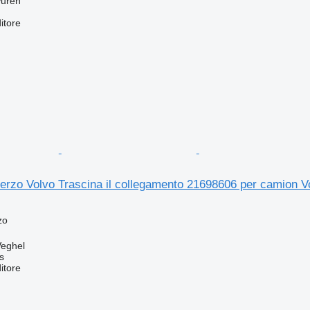
Vuren
itore
sterzo Volvo Trascina il collegamento 21698606 per camion V
zo
Veghel
s
itore