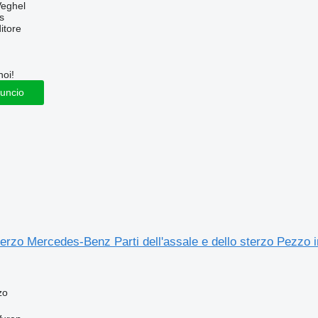
Veghel
s
itore
noi!
nuncio
sterzo Mercedes-Benz Parti dell'assale e dello sterzo Pezz
zo