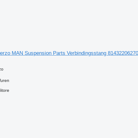
 sterzo MAN Suspension Parts Verbindingsstang 8143220627
zo
Vuren
itore