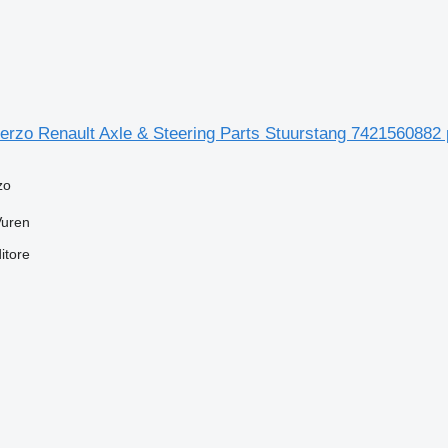
sterzo Renault Axle & Steering Parts Stuurstang 7421560882
zo
Vuren
itore