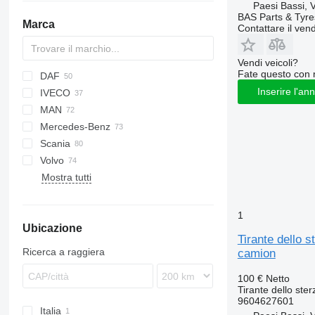
Paesi Bassi, 
BAS Parts & Tyre
Marca
Contattare il vend
Vendi veicoli?
Fate questo con 
DAF
Futura
Inserire l'an
IVECO
CF
F-MAX
MAN
LF
EuroCargo
Mercedes-Benz
XF
EuroStar
F90
Scania
Eurotech
L2000
A-Class
Canter
Atleon
Iliade
Kaiser
Volvo
Eurotrakker
Lion's series
Actros
Cabstar
Kerax
P-series
Alpino
Mostra tutti
S-Way
TGA
Antos
Magnum
R-series
Urbino
7700
Stralis
TGL
Arocs
Midlum
9700
Trakker
TGM
Atego
Premium
9900
1
Ubicazione
TGS
Axor
B-series
Tirante dello 
TGX
Econic
FH
Ricerca a raggiera
camion
Integro
FL
100 €
Netto
MB
FM
Tirante dello ster
O-series
FMX
9604627601
Italia
Sprinter
G-series