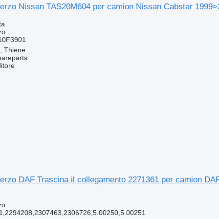
 sterzo Nissan TAS20M604 per camion Nissan Cabstar 1999
ta
zo
10F3901
a, Thiene
pareparts
itore
sterzo DAF Trascina il collegamento 2271361 per camion DA
zo
1,2294208,2307463,2306726,5.00250,5.00251