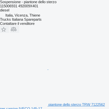
Sospensione - piantone dello sterzo
115006931 492009X401
diesel
Italia, Vicenza, Thiene
Trucks Italiana Spareparts
Contattare il venditore
piantone dello sterzo TRW 7122562
per camion IVECO 145-17