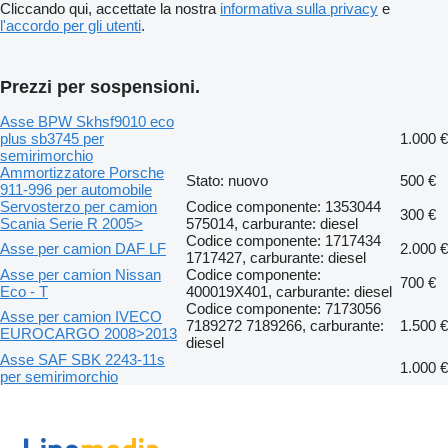
Cliccando qui, accettate la nostra
informativa sulla privacy
e
l'accordo per gli utenti
.
Prezzi per sospensioni.
Asse BPW Skhsf9010 eco
plus sb3745 per
1.000 €
semirimorchio
Ammortizzatore Porsche
Stato: nuovo
500 €
911-996 per automobile
Servosterzo per camion
Codice componente: 1353044
300 €
Scania Serie R 2005>
575014, carburante: diesel
Codice componente: 1717434
Asse per camion DAF LF
2.000 €
1717427, carburante: diesel
Asse per camion Nissan
Codice componente:
700 €
Eco - T
400019X401, carburante: diesel
Codice componente: 7173056
Asse per camion IVECO
7189272 7189266, carburante:
1.500 €
EUROCARGO 2008>2013
diesel
Asse SAF SBK 2243-11s
1.000 €
per semirimorchio