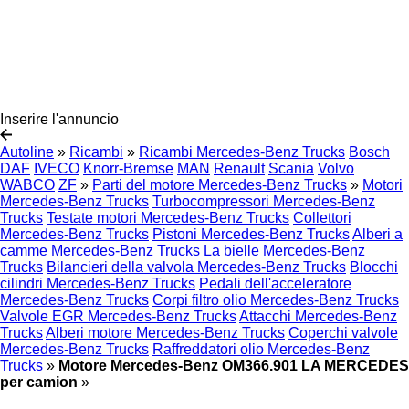
Inserire l'annuncio
Autoline
»
Ricambi
»
Ricambi Mercedes-Benz Trucks
Bosch
DAF
IVECO
Knorr-Bremse
MAN
Renault
Scania
Volvo
WABCO
ZF
»
Parti del motore Mercedes-Benz Trucks
»
Motori
Mercedes-Benz Trucks
Turbocompressori Mercedes-Benz
Trucks
Testate motori Mercedes-Benz Trucks
Collettori
Mercedes-Benz Trucks
Pistoni Mercedes-Benz Trucks
Alberi a
camme Mercedes-Benz Trucks
La bielle Mercedes-Benz
Trucks
Bilancieri della valvola Mercedes-Benz Trucks
Blocchi
cilindri Mercedes-Benz Trucks
Pedali dell'acceleratore
Mercedes-Benz Trucks
Corpi filtro olio Mercedes-Benz Trucks
Valvole EGR Mercedes-Benz Trucks
Attacchi Mercedes-Benz
Trucks
Alberi motore Mercedes-Benz Trucks
Coperchi valvole
Mercedes-Benz Trucks
Raffreddatori olio Mercedes-Benz
Trucks
»
Motore Mercedes-Benz OM366.901 LA MERCEDES
per camion
»