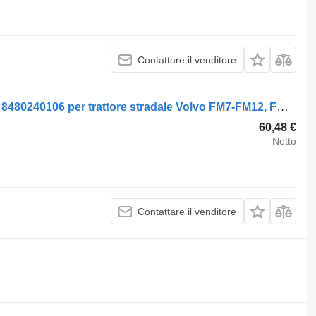
Contattare il venditore
Pompa servosterzo Volvo FM (01.05-) 8480240106 per trattore stradale Volvo FM7-FM12, FM, FMX (1998-2014)
60,48 €
Netto
Contattare il venditore