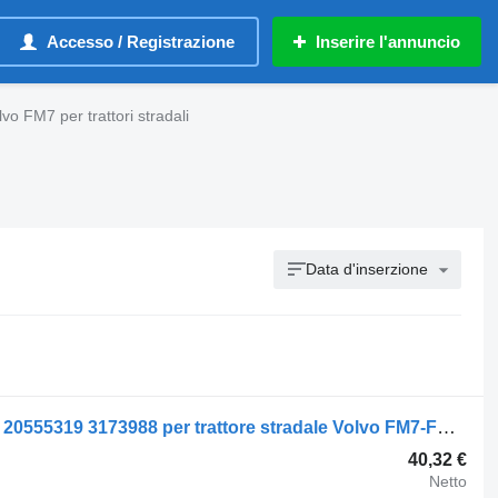
Accesso / Registrazione
Inserire l'annuncio
vo FM7 per trattori stradali
Data d'inserzione
Barra stabilizzatrice Volvo FM (01.05-) 20555319 3173988 per trattore stradale Volvo FM7-FM12, FM, FMX (1998-2014)
40,32 €
Netto