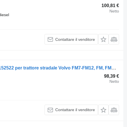
100,81 €
Netto
diesel
Contattare il venditore
Semiasse Volvo FM12 (01.98-12.05) 3152522 per trattore stradale Volvo FM7-FM12, FM, FMX (1998-2014)
98,39 €
Netto
Contattare il venditore