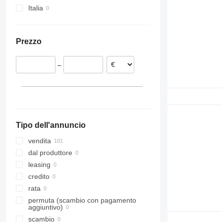
Italia
Unimog
FH 500
FL240
FM11
Vito
FL 280
FM12
FL612
FM13
Prezzo
FL615
FM 300
FL618
FM 440
–
Tipo dell'annuncio
vendita
dal produttore
leasing
credito
rata
permuta (scambio con pagamento
aggiuntivo)
scambio