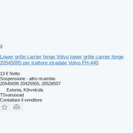
3
Lower grille carrier hinge Volvo lower grille carrier hinge
20545095 per trattore stradale Volvo FH-440
13 €
Netto
Sospensione - altro ricambio
20545095 20425955, 20528507
Estonia, Kõrveküla
TSvaruosad
Contattare il venditore