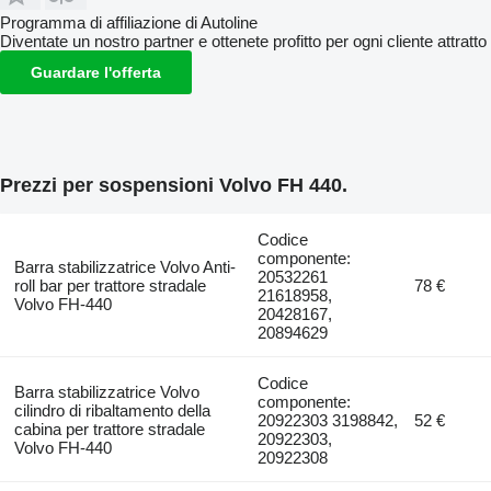
Programma di affiliazione di Autoline
Diventate un nostro partner e ottenete profitto per ogni cliente attratto
Guardare l'offerta
Prezzi per sospensioni Volvo FH 440.
Codice
componente:
Barra stabilizzatrice Volvo Anti-
20532261
roll bar per trattore stradale
78 €
21618958,
Volvo FH-440
20428167,
20894629
Codice
Barra stabilizzatrice Volvo
componente:
cilindro di ribaltamento della
20922303 3198842,
52 €
cabina per trattore stradale
20922303,
Volvo FH-440
20922308