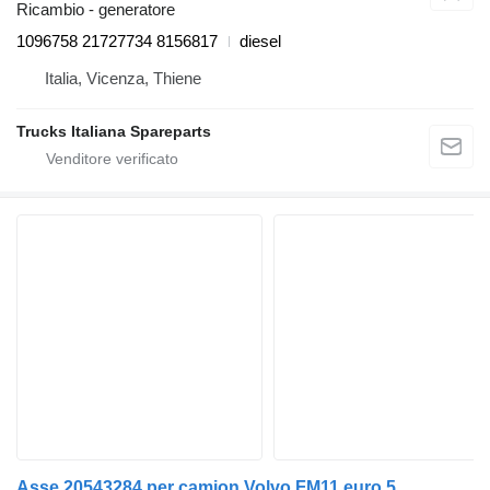
Ricambio - generatore
1096758 21727734 8156817
diesel
Italia, Vicenza, Thiene
Trucks Italiana Spareparts
Asse 20543284 per camion Volvo FM11 euro 5