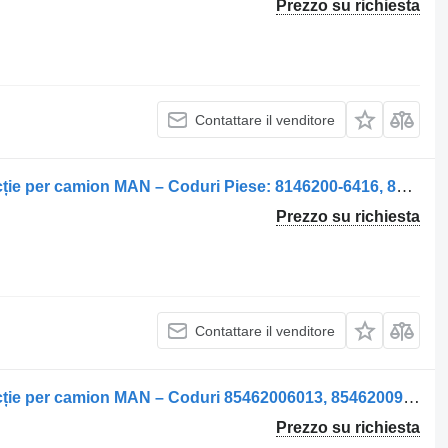
Prezzo su richiesta
Contattare il venditore
Servosterzo idraulico Caseta de Direcție per camion MAN – Coduri Piese: 8146200-6416, 8146200-9416, 8146200-6357, 8146200-9357, 8146200-6535, 81466010480
Prezzo su richiesta
Contattare il venditore
Servosterzo idraulico Casetă de Direcție per camion MAN – Coduri 85462006013, 85462009013
Prezzo su richiesta