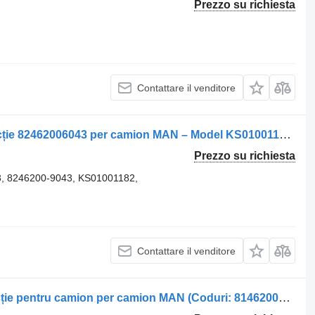
Prezzo su richiesta
Contattare il venditore
Servosterzo idraulico Caseta de Direcție 82462006043 per camion MAN – Model KS01001182/KS01001215 – Coduri OEM: 82462006043 / 82462009043
Prezzo su richiesta
, 8246200-9043, KS01001182,
Contattare il venditore
Servosterzo idraulico Caseta de direcție pentru camion per camion MAN (Coduri: 81462006369, 81462009369, 81462006016, 81462006344)