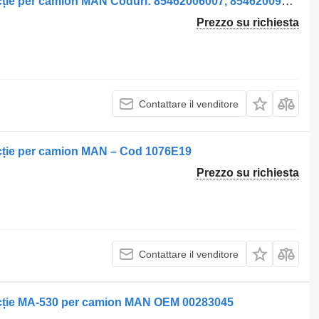
Servosterzo idraulico Casetă de Direcție per camion MAN Coduri: 85462006007, 85462009007, 85466013037
Prezzo su richiesta
Contattare il venditore
ecție per camion MAN – Cod 1076E19
Prezzo su richiesta
Contattare il venditore
recție MA-530 per camion MAN OEM 00283045