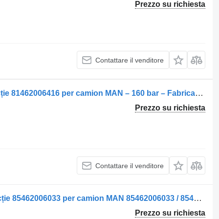
Prezzo su richiesta
Contattare il venditore
Servosterzo idraulico Caseta de direcție 81462006416 per camion MAN – 160 bar – Fabricat în Germania
Prezzo su richiesta
Contattare il venditore
Servosterzo idraulico Casetă de Direcție 85462006033 per camion MAN 85462006033 / 85462006019 / 85462009019
Prezzo su richiesta