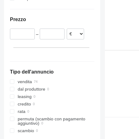
Romania
Estonia
Prezzo
Spagna
Paesi Bassi
–
Danimarca
Germania
Belgio
Portogallo
Tipo dell'annuncio
vendita
dal produttore
leasing
credito
rata
permuta (scambio con pagamento
aggiuntivo)
scambio