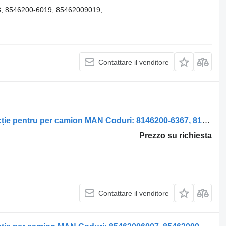
, 8546200-6019, 85462009019,
Contattare il venditore
Servosterzo idraulico Caseta de Direcție pentru per camion MAN Coduri: 8146200-6367, 81462006367, 8146200-9367, 81462009367, 36462006017, 3646200-6017
Prezzo su richiesta
Contattare il venditore