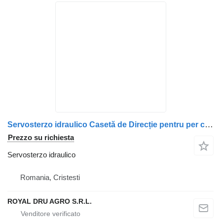
Servosterzo idraulico Casetă de Direcție pentru per camion Scania – 492306, 575022, 1428335, KS01001137, KS00001170
Prezzo su richiesta
Servosterzo idraulico
Romania, Cristesti
ROYAL DRU AGRO S.R.L.