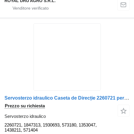
ROYAL DRU AGRO S.R.L.
Servosterzo idraulico Caseta de Direcție 2260721 per camion Scania 4900026S2 15476 1821312
Prezzo su richiesta
Servosterzo idraulico
2260721, 1847313, 1930693, 573180, 1353047,
1438211, 571404