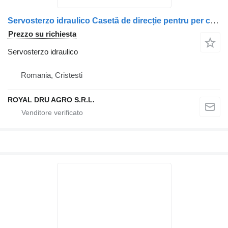
Servosterzo idraulico Casetă de direcție pentru per camion Scania – coduri 1438213, 1930694, 2260735, 573184, 1381877, 1847313, 571406
Prezzo su richiesta
Servosterzo idraulico
Romania, Cristesti
ROYAL DRU AGRO S.R.L.