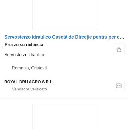
Servosterzo idraulico Casetă de Direcție pentru per camion Scania (Coduri: 1438213, 1930694, 2260735, 573184, 1381877, 1847313, 571406)
Prezzo su richiesta
Servosterzo idraulico
Romania, Cristesti
ROYAL DRU AGRO S.R.L.