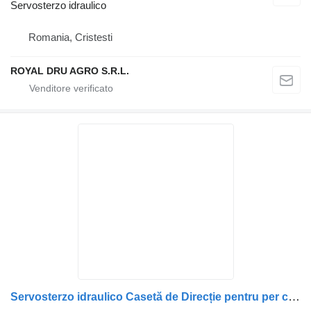
Servosterzo idraulico
Romania, Cristesti
ROYAL DRU AGRO S.R.L.
Servosterzo idraulico Casetă de Direcție pentru per camion Scania – Coduri: 2266488, 1928275, 573400, 573191