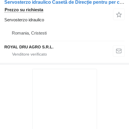
Servosterzo idraulico Casetă de Direcție pentru per camion Scania – Coduri: 2260721, 1847313, 1930693, 573180, 1353047, 1438211, 571404
Prezzo su richiesta
Servosterzo idraulico
Romania, Cristesti
ROYAL DRU AGRO S.R.L.