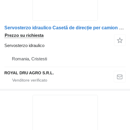
Servosterzo idraulico Casetă de direcție per camion Scania – 492306, 575022, 1428335, KS01001137, KS00001170
Prezzo su richiesta
Servosterzo idraulico
Romania, Cristesti
ROYAL DRU AGRO S.R.L.