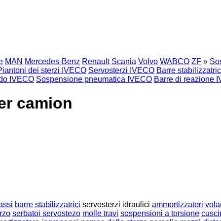
e
MAN
Mercedes-Benz
Renault
Scania
Volvo
WABCO
ZF
»
So
Piantoni dei sterzi IVECO
Servosterzi IVECO
Barre stabilizzatr
odo IVECO
Sospensione pneumatica IVECO
Barre di reazione
per camion
assi
barre stabilizzatrici
servosterzi idraulici
ammortizzatori
vola
rzo
serbatoi servostezo
molle travi
sospensioni a torsione
cusci