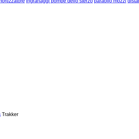
ortizzatore
ingranaggi pompe dello sterzo
paraolio mozzi
dista
s
Trakker