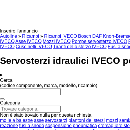
Inserire l'annuncio
Autoline
»
Ricambi
»
Ricambi IVECO
Bosch
DAF
Knorr-Brems
IVECO
Asse IVECO
Mozzi IVECO
Pompe servosterzo IVECO
IVECO
Cuscinetti IVECO
Tiranti dello sterzo IVECO
Fusi a sn
Servosterzi idraulici IVECO 
Cerca
(codice componente, marca, modello, ricambio)
Categoria
Non è stato trovato nulla per questa richiesta
molle a balestre
asse
servosterzi
piantoni dei sterzi
mozzi
semi
reazione
fusi a snodo
sospensione pneumatica
cremagliere ste