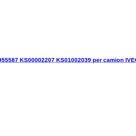
98955587 KS00002207 KS01002039 per camion IV