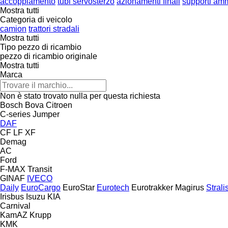
accoppiamento
tubi servosterzo
azionamenti finali
supporti amm
Mostra tutti
Categoria di veicolo
camion
trattori stradali
Mostra tutti
Tipo pezzo di ricambio
pezzo di ricambio originale
Mostra tutti
Marca
Non è stato trovato nulla per questa richiesta
Bosch
Bova
Citroen
C-series
Jumper
DAF
CF
LF
XF
Demag
AC
Ford
F-MAX
Transit
GINAF
IVECO
Daily
EuroCargo
EuroStar
Eurotech
Eurotrakker
Magirus
Strali
Irisbus
Isuzu
KIA
Carnival
KamAZ
Krupp
KMK