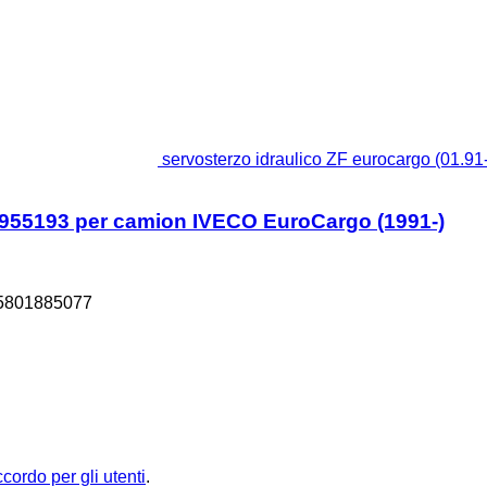
servosterzo idraulico ZF eurocargo (01.
90955193 per camion IVECO EuroCargo (1991-)
5801885077
ccordo per gli utenti
.