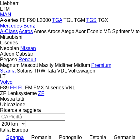
Liebherr
LTM
MAN
A-series
F8
F90
L2000
TGA
TGL
TGM
TGS
TGX
Mercedes-Benz
A-Class
Actros
Antos
Arocs
Atego
Axor
Econic
MB
Sprinter
Vito
Mitsubishi
L-series
Neoplan
Nissan
Atleon
Cabstar
Pegaso
Renault
Magnum
Mascott
Maxity
Midliner
Midlum
Premium
Scania
Solaris
TRW
Tata
VDL
Volkswagen
LT
Volvo
F89
FH
FL
FM
FMX
N-series
VNL
ZF Lenksysteme
ZF
Mostra tutti
Ubicazione
Ricerca a raggiera
Italia
Europa
Spagna
Romania
Portogallo
Estonia
Germania