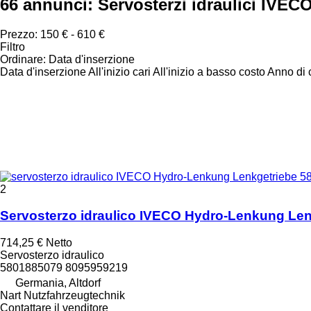
66 annunci:
Servosterzi idraulici IVEC
Prezzo:
150 € - 610 €
Filtro
Ordinare
:
Data d'inserzione
Data d'inserzione
All'inizio cari
All'inizio a basso costo
Anno di c
2
Servosterzo idraulico IVECO Hydro-Lenkung Le
714,25 €
Netto
Servosterzo idraulico
5801885079 8095959219
Germania, Altdorf
Nart Nutzfahrzeugtechnik
Contattare il venditore