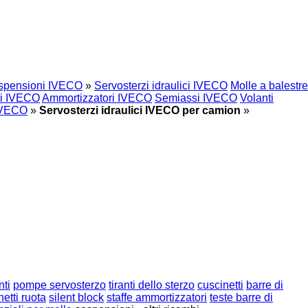
spensioni IVECO
»
Servosterzi idraulici IVECO
Molle a balestre
ici IVECO
Ammortizzatori IVECO
Semiassi IVECO
Volanti
 IVECO
»
Servosterzi idraulici IVECO per camion
»
nti
pompe servosterzo
tiranti dello sterzo
cuscinetti
barre di
netti ruota
silent block
staffe ammortizzatori
teste barre di