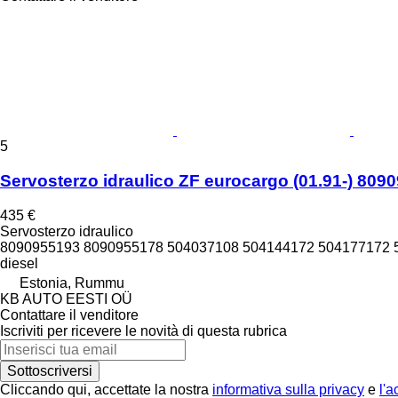
5
Servosterzo idraulico ZF eurocargo (01.91-) 80
435 €
Servosterzo idraulico
8090955193 8090955178 504037108 504144172 504177172 
diesel
Estonia, Rummu
KB AUTO EESTI OÜ
Contattare il venditore
Iscriviti per ricevere le novità di questa rubrica
Sottoscriversi
Cliccando qui, accettate la nostra
informativa sulla privacy
e
l'a