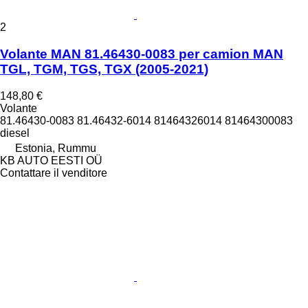
2
Volante MAN 81.46430-0083 per camion MAN
TGL, TGM, TGS, TGX (2005-2021)
148,80 €
Volante
81.46430-0083 81.46432-6014 81464326014 81464300083
diesel
Estonia, Rummu
KB AUTO EESTI OÜ
Contattare il venditore