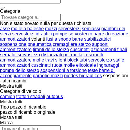
Categoria
Non è stato trovato nulla per questa richiesta
asse
molle a balestre
mozzi
servosterzi
semiassi
piantoni dei
sterzi
servosterzi idraulici
pompe servosterzo
barre di reazione
ammortizzatori
volanti
fusi a snodo
barre stabilizzatrici
sospensione pneumatica
cremagliere sterzo
supporti
ammortizzatore
tiranti dello sterzo
cuscinetti
azionamenti finali
serbatoi servostezo
distanziali per molla
cuscinetti
ammortizzatore
molle travi
silent block
tubi servosterzo
staffe
ammortizzatori
cuscinetti ruota
molle elicoidale
ingranaggi
pompe dello sterzo
sospensioni a torsione
teste barre di
accoppiamento
paraolio mozzi
piedes hidraulicos
sospensioni
- altri ricambi
Mostra tutti
Categoria di veicolo
camion
trattori stradali
autobus
Mostra tutti
Tipo pezzo di ricambio
pezzo di ricambio originale
Mostra tutti
Marca