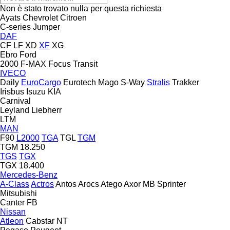
Non è stato trovato nulla per questa richiesta
Ayats
Chevrolet
Citroen
C-series
Jumper
DAF
CF
LF
XD
XF
XG
Ebro
Ford
2000
F-MAX
Focus
Transit
IVECO
Daily
EuroCargo
Eurotech
Mago
S-Way
Stralis
Trakker
Irisbus
Isuzu
KIA
Carnival
Leyland
Liebherr
LTM
MAN
F90
L2000
TGA
TGL
TGM
TGM 18.250
TGS
TGX
TGX 18.400
Mercedes-Benz
A-Class
Actros
Antos
Arocs
Atego
Axor
MB
Sprinter
Mitsubishi
Canter
FB
Nissan
Atleon
Cabstar
NT