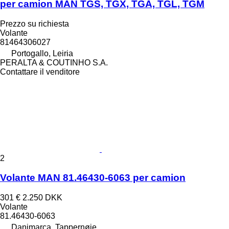
per camion MAN TGS, TGX, TGA, TGL, TGM
Prezzo su richiesta
Volante
81464306027
Portogallo, Leiria
PERALTA & COUTINHO S.A.
Contattare il venditore
2
Volante MAN 81.46430-6063 per camion
301 €
2.250 DKK
Volante
81.46430-6063
Danimarca, Tappernøje