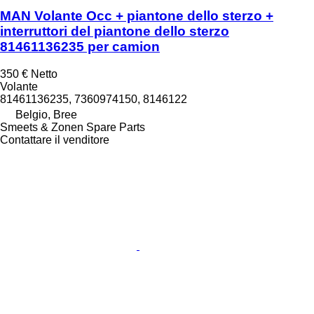
MAN Volante Occ + piantone dello sterzo +
interruttori del piantone dello sterzo
81461136235 per camion
350 €
Netto
Volante
81461136235, 7360974150, 8146122
Belgio, Bree
Smeets & Zonen Spare Parts
Contattare il venditore