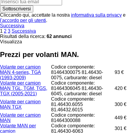
Sottoscriversi
Cliccando qui, accettate la nostra
informativa sulla privacy
e
l'accordo per gli utenti
.
Successiva
1
2
3
Successiva
Risultati della ricerca:
62 annunci
Visualizza
Prezzi per volanti MAN.
Volante per camion
Codice componente:
MAN 4-series, TGA
81464300075 81.46430-
93 €
(1993-2009)
0075, carburante: diesel
Volante per camion
Codice componente:
MAN TGL, TGM, TGS,
81464306045 81.46430-
420 €
TGX (2005-2021)
6045, carburante: diesel
Codice componente:
Volante per camion
81.46430.6055
300 €
MAN TGX
81.46432.6015
Volante per camion
Codice componente:
449 €
MAN
81464300088
Volante MAN per
Codice componente:
301 €
camion
81.46430-6063