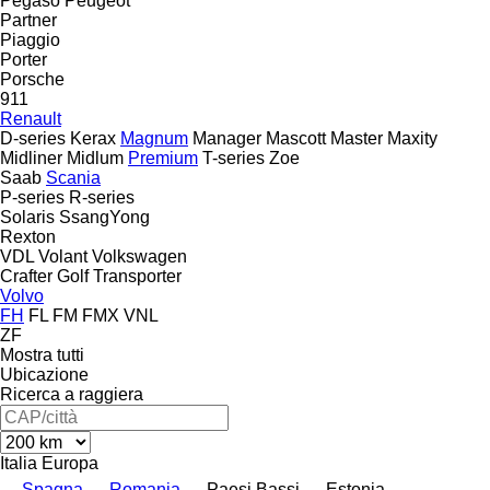
Pegaso
Peugeot
Partner
Piaggio
Porter
Porsche
911
Renault
D-series
Kerax
Magnum
Manager
Mascott
Master
Maxity
Midliner
Midlum
Premium
T-series
Zoe
Saab
Scania
P-series
R-series
Solaris
SsangYong
Rexton
VDL
Volant
Volkswagen
Crafter
Golf
Transporter
Volvo
FH
FL
FM
FMX
VNL
ZF
Mostra tutti
Ubicazione
Ricerca a raggiera
Italia
Europa
Spagna
Romania
Paesi Bassi
Estonia