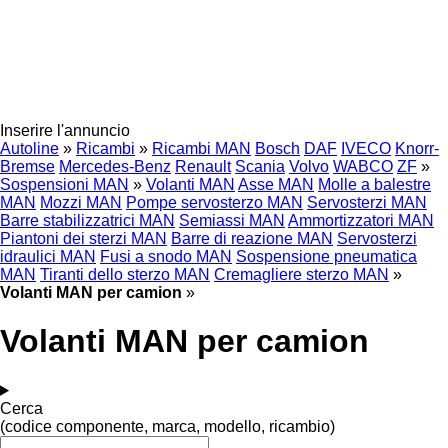
Inserire l'annuncio
Autoline
»
Ricambi
»
Ricambi MAN
Bosch
DAF
IVECO
Knorr-
Bremse
Mercedes-Benz
Renault
Scania
Volvo
WABCO
ZF
»
Sospensioni MAN
»
Volanti MAN
Asse MAN
Molle a balestre
MAN
Mozzi MAN
Pompe servosterzo MAN
Servosterzi MAN
Barre stabilizzatrici MAN
Semiassi MAN
Ammortizzatori MAN
Piantoni dei sterzi MAN
Barre di reazione MAN
Servosterzi
idraulici MAN
Fusi a snodo MAN
Sospensione pneumatica
MAN
Tiranti dello sterzo MAN
Cremagliere sterzo MAN
»
Volanti MAN per camion
»
Volanti MAN per camion
Cerca
(codice componente, marca, modello, ricambio)