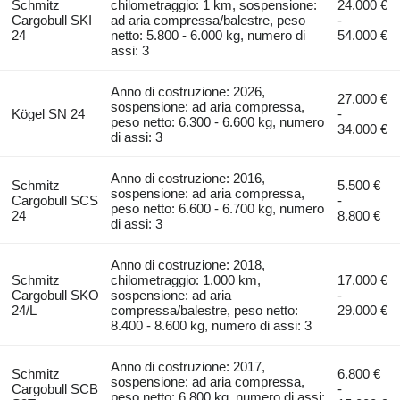
Schmitz
chilometraggio: 1 km, sospensione:
24.000 €
Cargobull SKI
ad aria compressa/balestre, peso
-
24
netto: 5.800 - 6.000 kg, numero di
54.000 €
assi: 3
Anno di costruzione: 2026,
27.000 €
sospensione: ad aria compressa,
Kögel SN 24
-
peso netto: 6.300 - 6.600 kg, numero
34.000 €
di assi: 3
Anno di costruzione: 2016,
Schmitz
5.500 €
sospensione: ad aria compressa,
Cargobull SCS
-
peso netto: 6.600 - 6.700 kg, numero
24
8.800 €
di assi: 3
Anno di costruzione: 2018,
Schmitz
chilometraggio: 1.000 km,
17.000 €
Cargobull SKO
sospensione: ad aria
-
24/L
compressa/balestre, peso netto:
29.000 €
8.400 - 8.600 kg, numero di assi: 3
Anno di costruzione: 2017,
Schmitz
6.800 €
sospensione: ad aria compressa,
Cargobull SCB
-
peso netto: 6.800 kg, numero di assi: