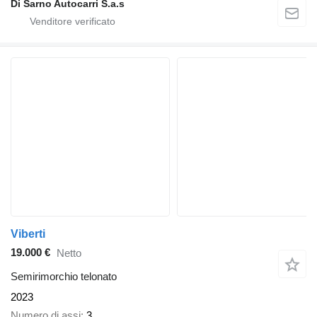
Di Sarno Autocarri S.a.s
Viberti
19.000 €
Netto
Semirimorchio telonato
2023
Numero di assi
3