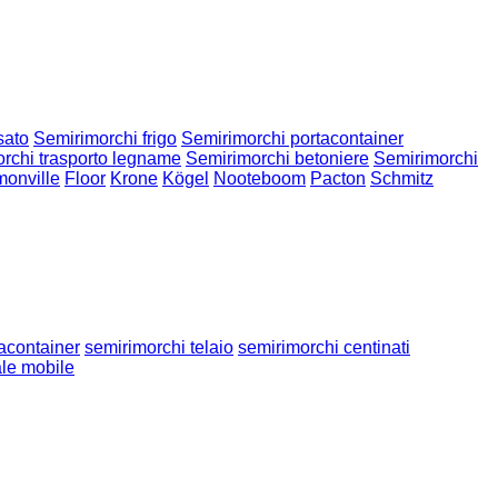
sato
Semirimorchi frigo
Semirimorchi portacontainer
rchi trasporto legname
Semirimorchi betoniere
Semirimorchi
onville
Floor
Krone
Kögel
Nooteboom
Pacton
Schmitz
acontainer
semirimorchi telaio
semirimorchi centinati
ale mobile