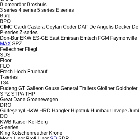
Blomenröhr
Broshuis
3 series
4 series
5 series
E series
Burg
BPO
CIMC
Cardi
Castera
Ceylan
Coder
DAF
De Angelis
Decker
De
P-series
Z-series
Don-Bur
EKW
ES-GE
East
Emirsan
Emtech
FGM
Faymonville
MAX
SPZ
Fellechner
Fliegl
SDS
Floor
FLO
Frech-Hoch
Fruehauf
T-series
T34
Fudeng
GT
Galleon
Gauss
General Trailers
Gföllner
Goldhofer
SPZ
STPA
THP
Great Dane
Groenewegen
DRO
Gürleşenyıl
H&W
HRD
Hangler
Hipotruk
Humbaur
Invepe
Jum
DO
KWB
Kaiser
Kel-Berg
S-series
King
Kotschenreuther
Krone
Mega Liner
Profi Liner
SD
SDP