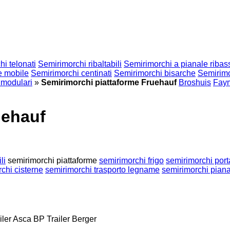
i telonati
Semirimorchi ribaltabili
Semirimorchi a pianale ribas
e mobile
Semirimorchi centinati
Semirimorchi bisarche
Semirimo
 modulari
»
Semirimorchi piattaforme Fruehauf
Broshuis
Faym
uehauf
li
semirimorchi piattaforme
semirimorchi frigo
semirimorchi port
chi cisterne
semirimorchi trasporto legname
semirimorchi pian
iler
Asca
BP Trailer
Berger