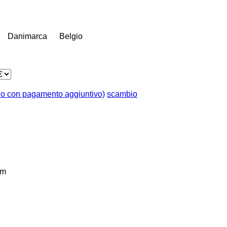
Danimarca
Belgio
o con pagamento aggiuntivo)
scambio
km