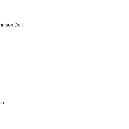
nnison
Doll
bo