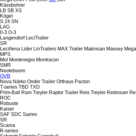
Kässbohrer
LB
SB
XS
Kögel
S 24
SN
LAG
0-3
O-3
Langendorf
LeciTrailer
SR
Leciñena
Lider
LinTrailers
MAX Trailer
Makinsan
Massey
Meg
MPS
Mol
Montenegro
Montracon
SMR
Nooteboom
OVB
Nova
Närko
Onder Trailer
Orthaus
Pacton
T-series
TBD
TXD
Prim-Ball
Ram Treyler
Raptor Trailer
Reis Treyler
Reitnouer
Re
ROC
Robuste
Kaiser
SAF
SDC
Samro
SR
Scania
R-series