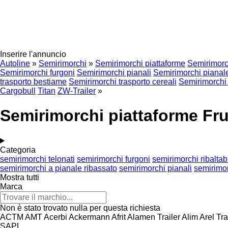
Inserire l'annuncio
Autoline
»
Semirimorchi
»
Semirimorchi piattaforme
Semirimorch
Semirimorchi furgoni
Semirimorchi pianali
Semirimorchi pianal
trasporto bestiame
Semirimorchi trasporto cereali
Semirimorchi
Cargobull
Titan
ZW-Trailer
»
Semirimorchi piattaforme Fr
Categoria
semirimorchi telonati
semirimorchi furgoni
semirimorchi ribaltabi
semirimorchi a pianale ribassato
semirimorchi pianali
semirimor
Mostra tutti
Marca
Non è stato trovato nulla per questa richiesta
ACTM
AMT
Acerbi
Ackermann
Afrit
Alamen Trailer
Alim
Arel Tra
SAPL