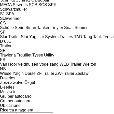
Schmidt
Schmitz Cargobull
MEGA
S-series
SCB
SCS
SPR
Schwarzmüller
S1
SPA
Schweriner
CS
Schütte
Serin
Sinan Tanker-Treyler
Snail
Sommer
SP
Star Trailer
Star Yagcilar
System Trailers
TAD
Tang
Tank
Tedsa
D 651
Trailor
SP
Traylona
Trouillet
Tysse
Utility
FS
Van Hool
Veldhuizen
Vogelzang
WEB Trailer
Wielton
NS
Wiese
Yalçın Dorse
ZF Trailer
ZW-Trailer
Zasław
D-series
Zorzi
Zwalve
Özgül
L-series
Mostra tutti
Gru per autocarro
Gru per autocarro
Ubicazione
Ricerca a raggiera