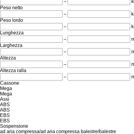
–
k
Peso netto
–
k
Peso lordo
–
k
Lunghezza
–
Larghezza
–
Altezza
–
Altezza ralla
–
Cassone
Mega
Mega
Assi
ABS
ABS
EBS
EBS
Sospensione
ad aria compressa/ad aria compressa
balestre/balestre