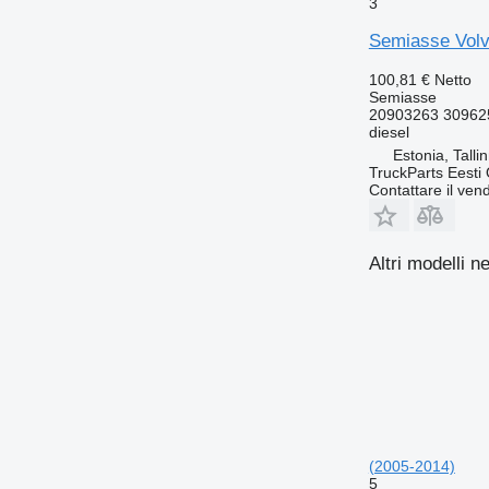
3
Semiasse Volvo
100,81 €
Netto
Semiasse
20903263 30962
diesel
Estonia, Talli
TruckParts Eesti
Contattare il vend
Altri modelli n
(2005-2014)
5