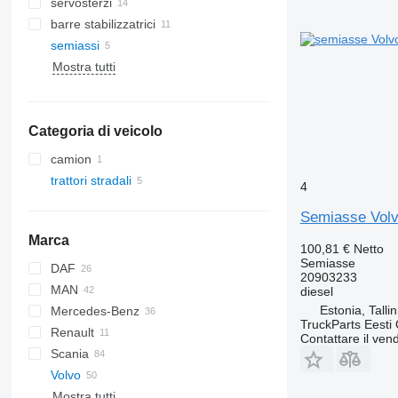
servosterzi
barre stabilizzatrici
semiassi
Mostra tutti
Categoria di veicolo
camion
trattori stradali
4
Semiasse Volvo
Marca
100,81 €
Netto
Semiasse
DAF
20903233
MAN
CF
Eurotech
diesel
Estonia, Talli
Mercedes-Benz
LF
Stralis
TGA
TruckParts Eesti
Renault
XF
Trakker
TGL
Actros
Canter
Contattare il vend
Scania
XG
TGM
Antos
Magnum
Volvo
TGS
Arocs
Premium
G-series
Mostra tutti
TGX
Atego
P-series
FE