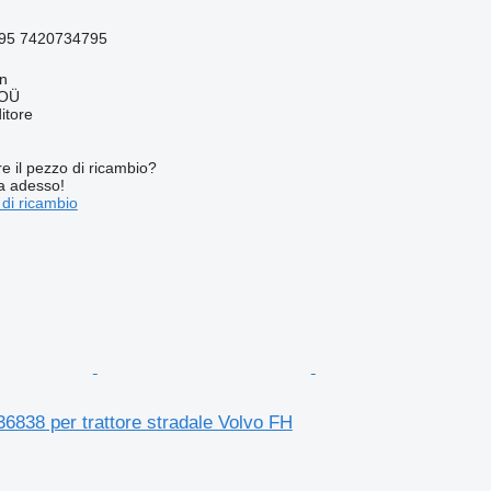
95 7420734795
nn
 OÜ
itore
re il pezzo di ricambio?
ta adesso!
 di ricambio
838 per trattore stradale Volvo FH