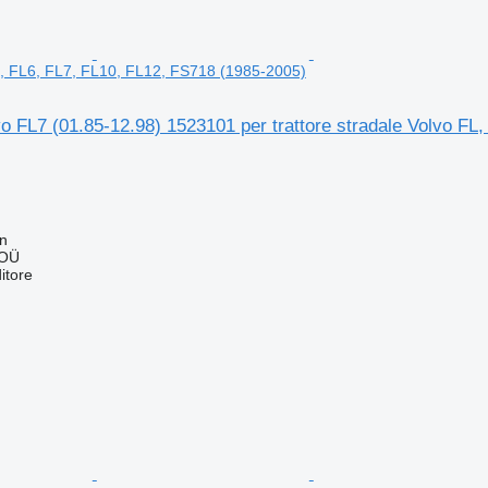
L, FL6, FL7, FL10, FL12, FS718 (1985-2005)
 FL7 (01.85-12.98) 1523101 per trattore stradale Volvo FL
nn
 OÜ
itore