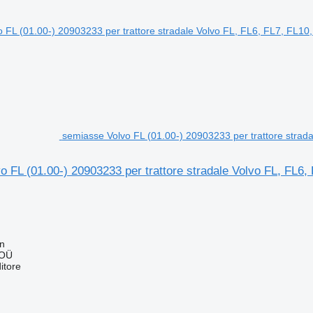
semiasse Volvo FL (01.00-) 20903233 per trattore strad
 FL (01.00-) 20903233 per trattore stradale Volvo FL, FL6
nn
 OÜ
itore