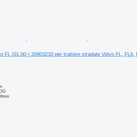
 FL (01.00-) 20903233 per trattore stradale Volvo FL, FL6
nn
 OÜ
itore