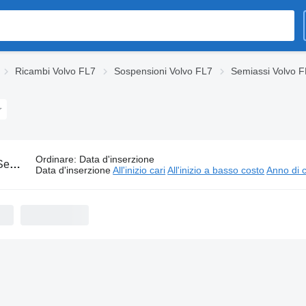
Ricambi Volvo FL7
Sospensioni Volvo FL7
Semiassi Volvo 
Ordinare
:
Data d'inserzione
vo FL7 per trattori stradali
Data d'inserzione
All'inizio cari
All'inizio a basso costo
Anno di c