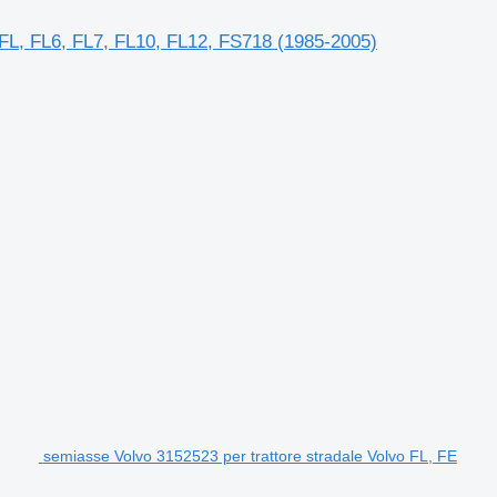
 FL, FL6, FL7, FL10, FL12, FS718 (1985-2005)
semiasse Volvo 3152523 per trattore stradale Volvo FL, FE