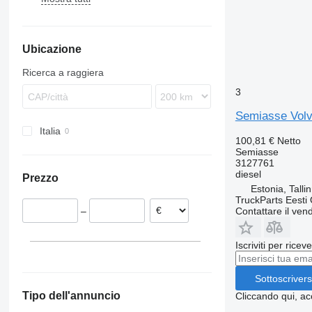
Axor
R-series
FH
FE 280
Econic
FL
FH12
Ubicazione
MB
FM
FH13
FL6
FMX
FH16
FL7
FM7
FL6 12
Ricerca a raggiera
VNL
FL10
FM9
3
FL12
FM12
Semiasse Volvo
FL240
FM13
Italia
FL612
100,81 €
Netto
Semiasse
3127761
diesel
Prezzo
Estonia, Talli
TruckParts Eesti
–
Contattare il vend
Iscriviti per ricev
Sottoscrivers
Tipo dell'annuncio
Cliccando qui, ac