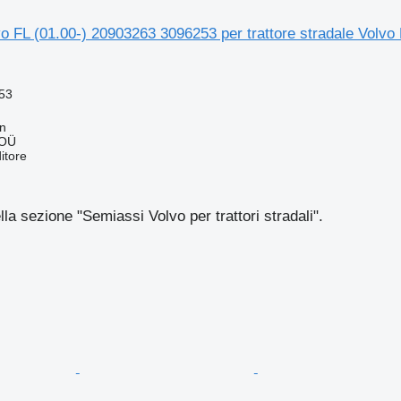
 FL (01.00-) 20903263 3096253 per trattore stradale Volvo
53
nn
 OÜ
itore
ella sezione "Semiassi Volvo per trattori stradali".