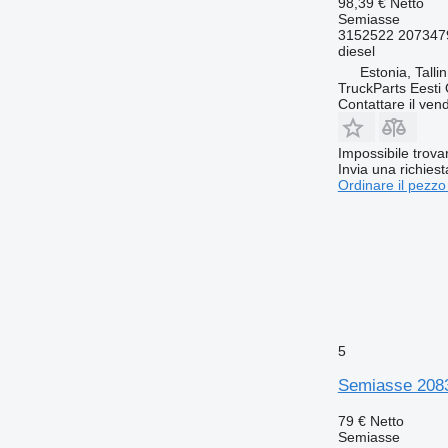
98,39 €
Netto
Semiasse
3152522 207347
diesel
Estonia, Talli
TruckParts Eesti
Contattare il vend
Impossibile trova
Invia una richies
Ordinare il pezzo
5
Semiasse 20836
79 €
Netto
Semiasse