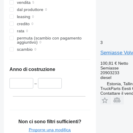
vendita
dal produttore
leasing
credito
rata
permuta (scambio con pagamento
aggiuntivo)
3
scambio
Semiasse Volvo
100,81 €
Netto
Semiasse
Anno di costruzione
20903233
diesel
–
Estonia, Talli
TruckParts Eesti
Contattare il vend
Non ci sono filtri sufficienti?
Proporre una modifica