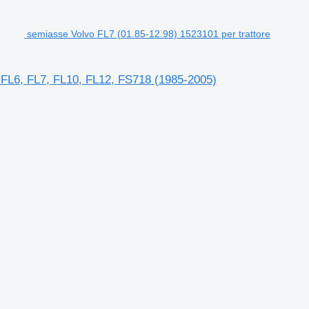
semiasse Volvo FL7 (01.85-12.98) 1523101 per trattore
, FL6, FL7, FL10, FL12, FS718 (1985-2005)