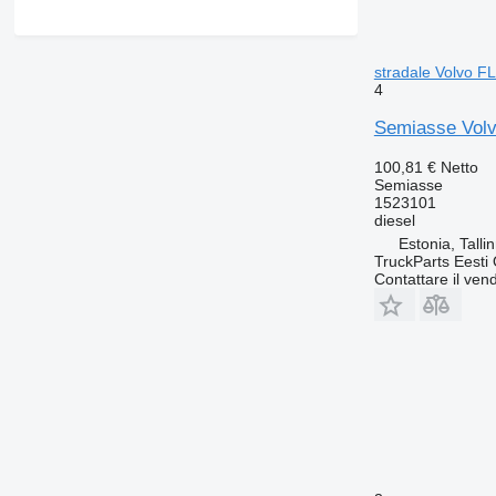
stradale Volvo F
4
Semiasse Volvo
100,81 €
Netto
Semiasse
1523101
diesel
Estonia, Talli
TruckParts Eesti
Contattare il vend