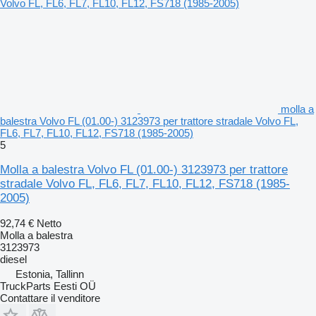
molla a
balestra Volvo FL (01.00-) 3123973 per trattore stradale Volvo FL,
FL6, FL7, FL10, FL12, FS718 (1985-2005)
5
Molla a balestra Volvo FL (01.00-) 3123973 per trattore
stradale Volvo FL, FL6, FL7, FL10, FL12, FS718 (1985-
2005)
92,74 €
Netto
Molla a balestra
3123973
diesel
Estonia, Tallinn
TruckParts Eesti OÜ
Contattare il venditore