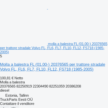
molla a balestra FL (01.00-) 20376565
per trattore stradale Volvo FL, FL6, FL7, FL10, FL12, FS718 (1985-
2005)
5
Molla a balestra FL (01.00-) 20376565 per trattore stradale
Volvo FL, FL6, FL7, FL10, FL12, FS718 (1985-2005)
100,81 €
Netto
Molla a balestra
20376565 82250919 22304490 82251059 20386208
diesel
Estonia, Tallinn
TruckParts Eesti OÜ
Contattare il venditore