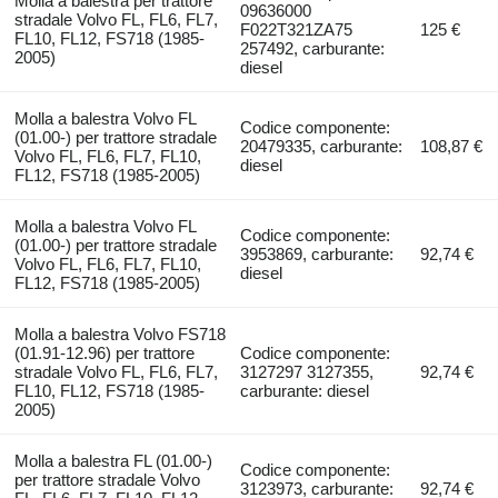
Molla a balestra per trattore
09636000
stradale Volvo FL, FL6, FL7,
F022T321ZA75
125 €
FL10, FL12, FS718 (1985-
257492, carburante:
2005)
diesel
Molla a balestra Volvo FL
Codice componente:
(01.00-) per trattore stradale
20479335, carburante:
108,87 €
Volvo FL, FL6, FL7, FL10,
diesel
FL12, FS718 (1985-2005)
Molla a balestra Volvo FL
Codice componente:
(01.00-) per trattore stradale
3953869, carburante:
92,74 €
Volvo FL, FL6, FL7, FL10,
diesel
FL12, FS718 (1985-2005)
Molla a balestra Volvo FS718
(01.91-12.96) per trattore
Codice componente:
stradale Volvo FL, FL6, FL7,
3127297 3127355,
92,74 €
FL10, FL12, FS718 (1985-
carburante: diesel
2005)
Molla a balestra FL (01.00-)
Codice componente:
per trattore stradale Volvo
3123973, carburante:
92,74 €