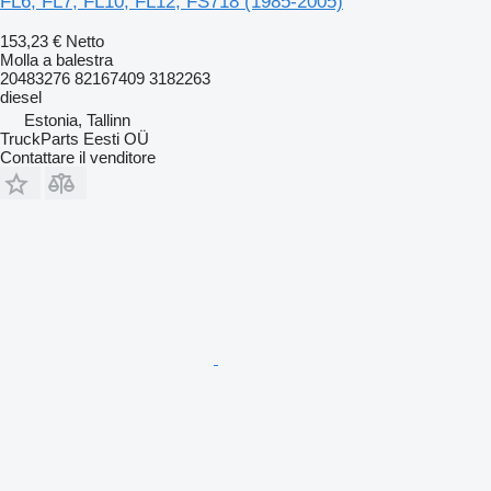
FL6, FL7, FL10, FL12, FS718 (1985-2005)
153,23 €
Netto
Molla a balestra
20483276 82167409 3182263
diesel
Estonia, Tallinn
TruckParts Eesti OÜ
Contattare il venditore