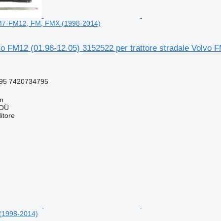
FM7-FM12, FM, FMX (1998-2014)
o FM12 (01.98-12.05) 3152522 per trattore stradale Volvo
95 7420734795
nn
 OÜ
itore
(1998-2014)