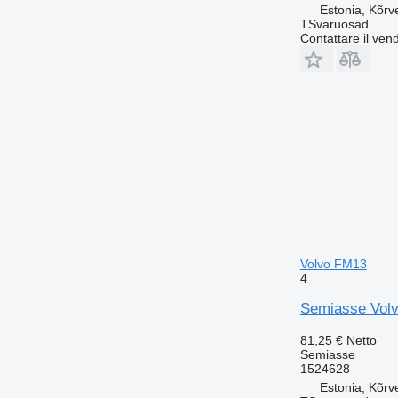
Estonia, Kõrv
TSvaruosad
Contattare il vend
Volvo FM13
4
Semiasse Volvo
81,25 €
Netto
Semiasse
1524628
Estonia, Kõrv