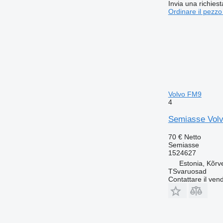
Invia una richies
Ordinare il pezzo
Volvo FM9
4
Semiasse Volvo
70 €
Netto
Semiasse
1524627
Estonia, Kõrv
TSvaruosad
Contattare il vend