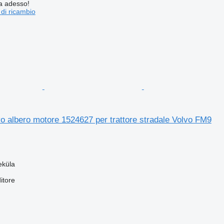
ta adesso!
 di ricambio
 albero motore 1524627 per trattore stradale Volvo FM9
eküla
itore