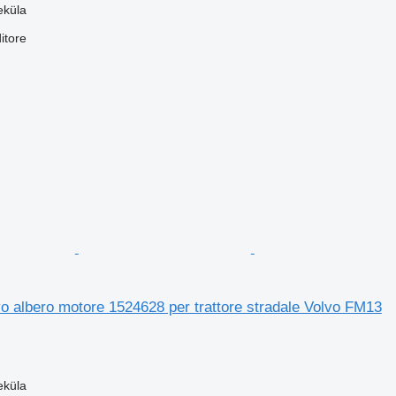
eküla
itore
 albero motore 1524628 per trattore stradale Volvo FM13
eküla