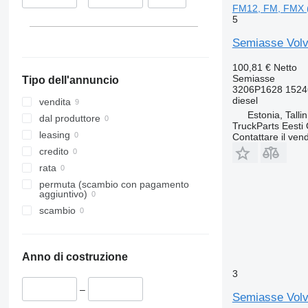
FM12, FM, FMX 
5
Semiasse Volv
100,81 €
Netto
Semiasse
Tipo dell'annuncio
3206P1628 1524
diesel
vendita
Estonia, Talli
dal produttore
TruckParts Eesti
leasing
Contattare il vend
credito
rata
permuta (scambio con pagamento
aggiuntivo)
scambio
Anno di costruzione
3
–
Semiasse Volv