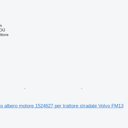
nn
 OÜ
itore
 albero motore 1524627 per trattore stradale Volvo FM13