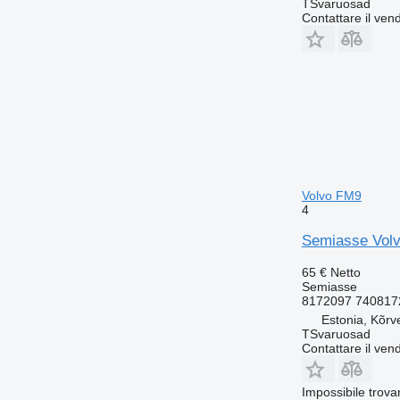
TSvaruosad
Contattare il vend
Volvo FM9
4
Semiasse Volvo
65 €
Netto
Semiasse
8172097 740817
Estonia, Kõrv
TSvaruosad
Contattare il vend
Impossibile trova