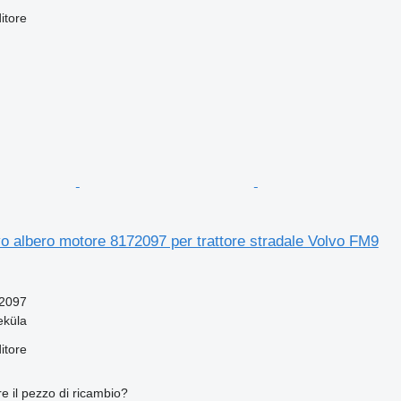
itore
 albero motore 8172097 per trattore stradale Volvo FM9
2097
eküla
itore
re il pezzo di ricambio?