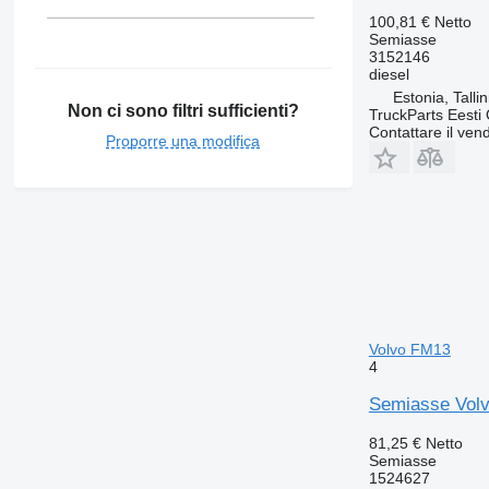
100,81 €
Netto
Semiasse
3152146
diesel
Estonia, Talli
Non ci sono filtri sufficienti?
TruckParts Eesti
Contattare il vend
Proporre una modifica
Volvo FM13
4
Semiasse Volvo
81,25 €
Netto
Semiasse
1524627