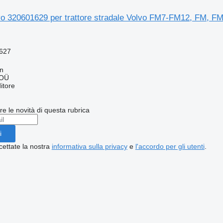
o 320601629 per trattore stradale Volvo FM7-FM12, FM, F
627
nn
 OÜ
itore
ere le novità di questa rubrica
i
cettate la nostra
informativa sulla privacy
e
l'accordo per gli utenti
.