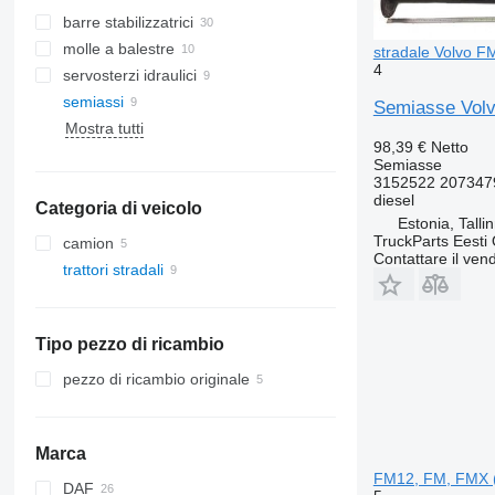
barre stabilizzatrici
molle a balestre
stradale Volvo 
4
servosterzi idraulici
semiassi
Semiasse Volv
Mostra tutti
98,39 €
Netto
Semiasse
3152522 207347
diesel
Categoria di veicolo
Estonia, Talli
TruckParts Eesti
camion
Contattare il vend
trattori stradali
Tipo pezzo di ricambio
pezzo di ricambio originale
Marca
FM12, FM, FMX 
DAF