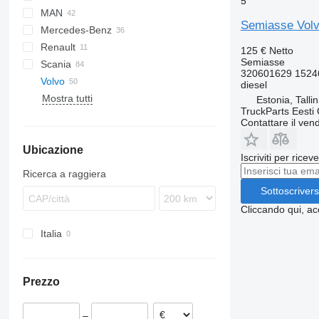
5
MAN
CF
Eurotech
Semiasse Volv
Mercedes-Benz
LF
Stralis
TGA
Renault
XF
Trakker
TGL
Actros
Canter
125 €
Netto
Semiasse
Scania
XG
TGM
Antos
Magnum
320601629 1524
Volvo
TGS
Arocs
Premium
G-series
diesel
Mostra tutti
TGX
Atego
P-series
FE
Estonia, Talli
TruckParts Eesti
Axor
R-series
FH
FE 280
Contattare il vend
Econic
FL
FH12
Ubicazione
MB
FM
FH13
FL6
Iscriviti per ricev
FMX
FH16
FL7
FM7
FL6 12
Ricerca a raggiera
VNL
FL10
FM9
Sottoscrivers
FL12
FM12
Cliccando qui, ac
FL240
FM13
Italia
FL612
Prezzo
–