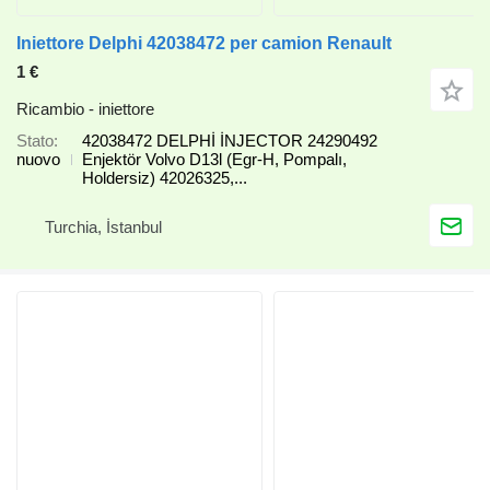
Iniettore Delphi 42038472 per camion Renault
1 €
Ricambio - iniettore
Stato
42038472 DELPHİ İNJECTOR 24290492
nuovo
Enjektör Volvo D13l (Egr-H, Pompalı,
Holdersiz) 42026325,...
Turchia, İstanbul