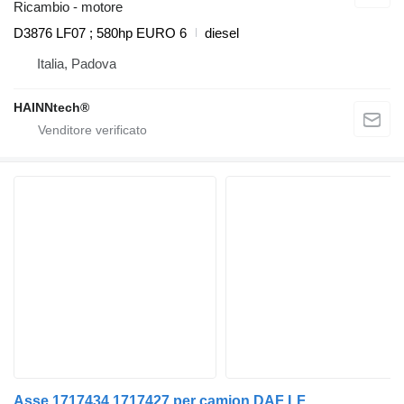
Ricambio - motore
D3876 LF07 ; 580hp EURO 6
diesel
Italia, Padova
HAINNtech®
Asse 1717434 1717427 per camion DAF LF