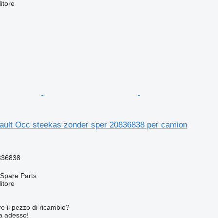
itore
ult Occ steekas zonder sper 20836838 per camion
836838
Spare Parts
itore
re il pezzo di ricambio?
ta adesso!