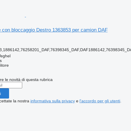
con bloccaggio Destro 1363853 per camion DAF
53,1886142,76258201_DAF,76398345_DAF,DAF1886142,76398345_
Veghel
s
itore
ere le novità di questa rubrica
i
cettate la nostra
informativa sulla privacy
e
l'accordo per gli utenti
.