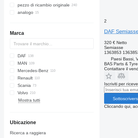
pezzo di ricambio originale
analogo
2
DAF Semiasse 
Marca
320 €
Netto
Semiasse
1363853 13638
DAF
773
Paesi Bassi, 
MAN
AS
EuroCargo
ELF
BAS Parts & Tyre
Contattare il vend
Mercedes-Benz
CF
S-Way
NKR
F90
Renault
LF
Stralis
L2000
A-Class
Canter
Atleon
Iscriviti per ricev
Scania
XD
Trakker
LE
Actros
Cabstar
Kerax
Volvo
XF
X-Way
TGL
Antos
Magnum
R-series
Sottoscrivers
Mostra tutti
XG
TGM
Arocs
Major
FH
Cliccando qui, ac
TGS
Atego
Mascott
FL
TGX
LK
Maxity
FM
Ubicazione
MB
Midlum
FMX
Premium
LM
Ricerca a raggiera
T-series