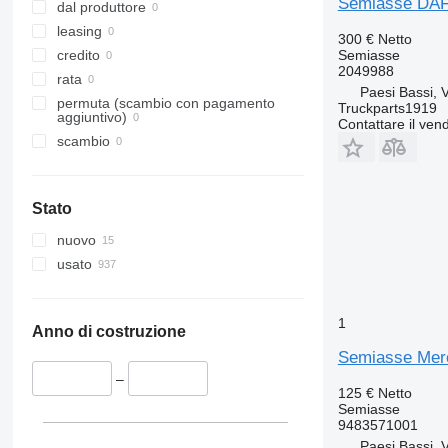
Semiasse DAF 
dal produttore
leasing
300 €
Netto
Semiasse
credito
2049988
rata
Paesi Bassi, 
permuta (scambio con pagamento
Truckparts1919
aggiuntivo)
Contattare il vend
scambio
Stato
nuovo
usato
1
Anno di costruzione
Semiasse Merc
–
125 €
Netto
Semiasse
9483571001
Paesi Bassi, 