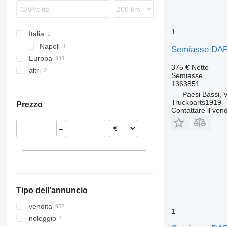
1
Italia
Napoli
Semiasse DAF 
Europa
375 €
Netto
altri
Portogallo
Semiasse
Romania
Ucraina
1363851
Paesi Bassi, 
Belgio
Truckparts1919
Prezzo
Paesi Bassi
Contattare il vend
Danimarca
–
Estonia
Spagna
Lituania
Mostra tutti
Tipo dell'annuncio
vendita
1
noleggio