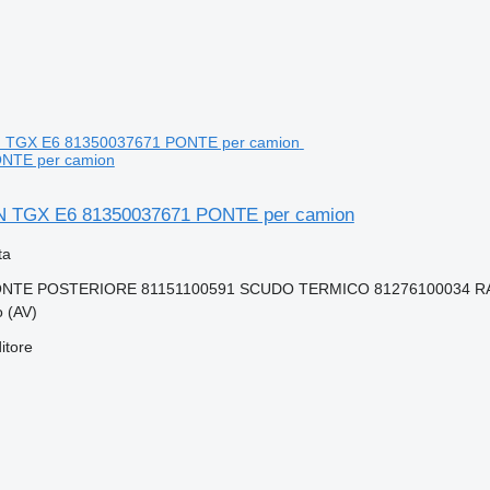
NTE per camion
 TGX E6 81350037671 PONTE per camion
ta
ONTE POSTERIORE 81151100591 SCUDO TERMICO 81276100034 RA
o (AV)
itore