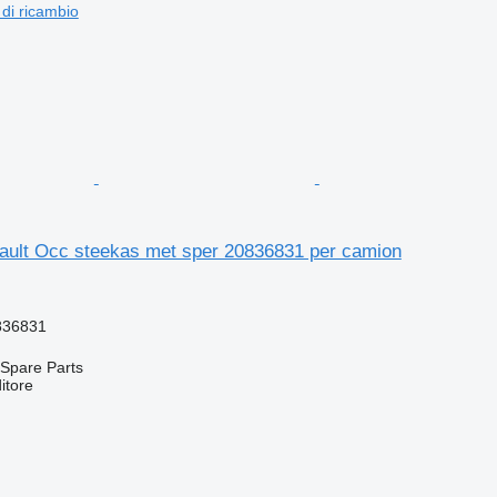
 di ricambio
ult Occ steekas met sper 20836831 per camion
836831
Spare Parts
itore