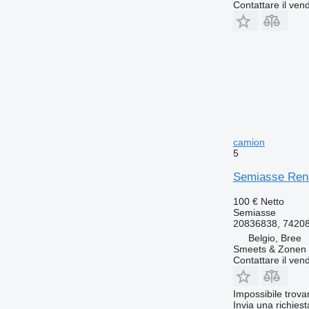
Contattare il vend
camion
5
Semiasse Rena
100 €
Netto
Semiasse
20836838, 7420
Belgio, Bree
Smeets & Zonen 
Contattare il vend
Impossibile trova
Invia una richies