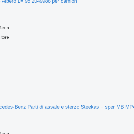
Albero L= 95 2049988 per camion
Vuren
itore
edes-Benz Parti di assale e sterzo Steekas + sper MB MP
Vuren