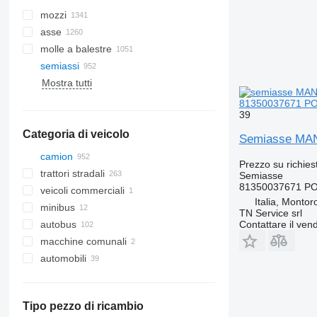
mozzi
asse
molle a balestre
semiassi
Mostra tutti
sistemi a cingoli
cingoli di gomma
81350037671 PO
39
catene per cingolato
Categoria di veicolo
Semiasse MAN
camion
Prezzo su richies
trattori stradali
Semiasse
81350037671 P
veicoli commerciali
Italia, Montor
minibus
TN Service srl
autobus
Contattare il vend
macchine comunali
automobili
veicoli comunali
camion dei rifiuti
Tipo pezzo di ricambio