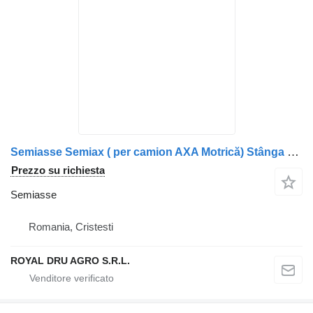
Semiasse Semiax ( per camion AXA Motrică) Stânga pentru Mercedes-Benz, Coduri: 3853575501, 3853575401, A3853575501, A3853575401
Prezzo su richiesta
Semiasse
Romania, Cristesti
ROYAL DRU AGRO S.R.L.