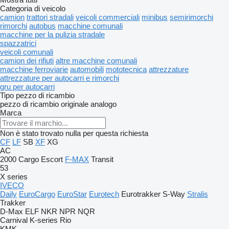
Categoria di veicolo
camion
trattori stradali
veicoli commerciali
minibus
semirimorchi
rimorchi
autobus
macchine comunali
macchine per la pulizia stradale
spazzatrici
veicoli comunali
camion dei rifiuti
altre macchine comunali
macchine ferroviarie
automobili
mototecnica
attrezzature
attrezzature per autocarri e rimorchi
gru per autocarri
Tipo pezzo di ricambio
pezzo di ricambio originale
analogo
Marca
Non è stato trovato nulla per questa richiesta
CF
LF
SB
XF
XG
AC
2000
Cargo
Escort
F-MAX
Transit
53
X series
IVECO
Daily
EuroCargo
EuroStar
Eurotech
Eurotrakker
S-Way
Stralis
Trakker
D-Max
ELF
NKR
NPR
NQR
Carnival
K-series
Rio
KMK