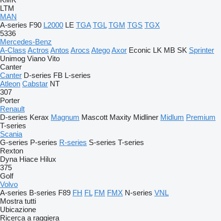
LTM
MAN
A-series
F90
L2000
LE
TGA
TGL
TGM
TGS
TGX
5336
Mercedes-Benz
A-Class
Actros
Antos
Arocs
Atego
Axor
Econic
LK
MB
SK
Sprinter
Unimog
Viano
Vito
Canter
Canter
D-series
FB
L-series
Atleon
Cabstar
NT
307
Porter
Renault
D-series
Kerax
Magnum
Mascott
Maxity
Midliner
Midlum
Premium
T-series
Scania
G-series
P-series
R-series
S-series
T-series
Rexton
Dyna
Hiace
Hilux
375
Golf
Volvo
A-series
B-series
F89
FH
FL
FM
FMX
N-series
VNL
Mostra tutti
Ubicazione
Ricerca a raggiera