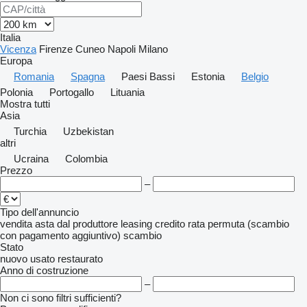
Italia
Vicenza
Firenze
Cuneo
Napoli
Milano
Europa
Romania
Spagna
Paesi Bassi
Estonia
Belgio
Polonia
Portogallo
Lituania
Mostra tutti
Asia
Turchia
Uzbekistan
altri
Ucraina
Colombia
Prezzo
–
Tipo dell'annuncio
vendita
asta
dal produttore
leasing
credito
rata
permuta (scambio
con pagamento aggiuntivo)
scambio
Stato
nuovo
usato
restaurato
Anno di costruzione
–
Non ci sono filtri sufficienti?