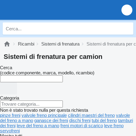
Ricambi
Sistemi di frenatura
Sistemi di frenatura per
Sistemi di frenatura per camion
Cerca
(codice componente, marca, modello, ricambio)
Categoria
Non è stato trovato nulla per questa richiesta
pinze freni
valvole freno principale
cilindri maestri del freno
valvole
del freno a mano
ganasce dei freni
dischi freni
tubi del freno
tamburi
dei freni
leve del freno a mano
freni motori di scarico
leve freno
servofreni
Mostra tutti