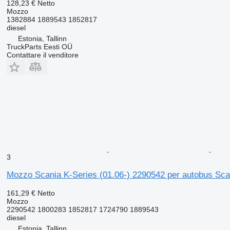
128,23 €
Netto
Mozzo
1382884 1889543 1852817
diesel
Estonia, Tallinn
TruckParts Eesti OÜ
Contattare il venditore
3
Mozzo Scania K-Series (01.06-) 2290542 per autobus Scan
161,29 €
Netto
Mozzo
2290542 1800283 1852817 1724790 1889543
diesel
Estonia, Tallinn