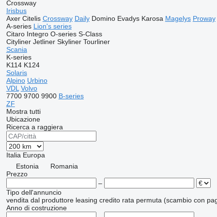
Crossway
Irisbus
Axer
Citelis
Crossway
Daily
Domino
Evadys
Karosa
Magelys
Proway
A-series
Lion's series
Citaro
Integro
O-series
S-Class
Cityliner
Jetliner
Skyliner
Tourliner
Scania
K-series
K114
K124
Solaris
Alpino
Urbino
VDL
Volvo
7700
9700
9900
B-series
ZF
Mostra tutti
Ubicazione
Ricerca a raggiera
Italia
Europa
Estonia
Romania
Prezzo
–
Tipo dell'annuncio
vendita
dal produttore
leasing
credito
rata
permuta (scambio con pag
Anno di costruzione