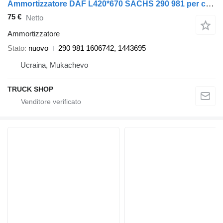
Ammortizzatore DAF L420*670 SACHS 290 981 per camion DAF XF 95, CF 75, 85, LF 55, 95; MAN L 2000 09.87-
75 €
Netto
Ammortizzatore
Stato
nuovo
290 981 1606742, 1443695
Ucraina, Mukachevo
TRUCK SHOP