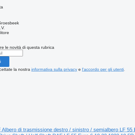
ta
 Groesbeek
.V.
itore
ere le novità di questa rubrica
i
cettate la nostra
informativa sulla privacy
e
l'accordo per gli utenti
.
Albero di trasmissione destro / sinistro / semialbero LF 