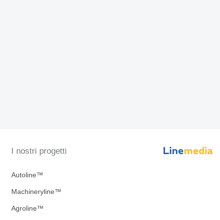
I nostri progetti
Autoline™
Machineryline™
Agroline™