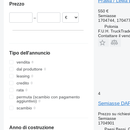
Prawa / Lewa 
Prezzo
Romania
550 €
Gran Bretagna
Semiasse
–
1704744, 170477
Polonia
F.U.H. TruckTrad
Contattare il vend
Tipo dell'annuncio
vendita
dal produttore
leasing
credito
rata
4
permuta (scambio con pagamento
aggiuntivo)
Semiasse DAF
scambio
Prezzo su richies
Semiasse
1704901
Anno di costruzione
Paesi Bassi,