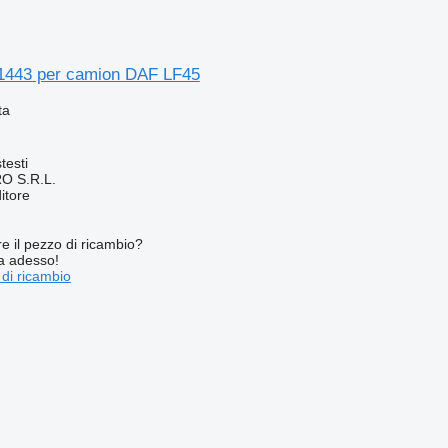
1443 per camion DAF LF45
ta
testi
O S.R.L.
itore
re il pezzo di ricambio?
ta adesso!
 di ricambio