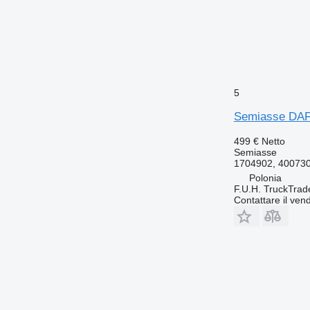
5
Semiasse DAF
499 €
Netto
Semiasse
1704902, 400730
Polonia
F.U.H. TruckTrad
Contattare il vend