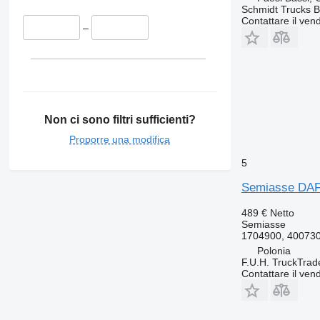
Schmidt Trucks B
Contattare il vend
–
Non ci sono filtri sufficienti?
Proporre una modifica
5
Semiasse DAF
489 €
Netto
Semiasse
1704900, 40073
Polonia
F.U.H. TruckTrad
Contattare il vend