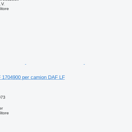
.V.
itore
 1704900 per camion DAF LF
073
er
itore