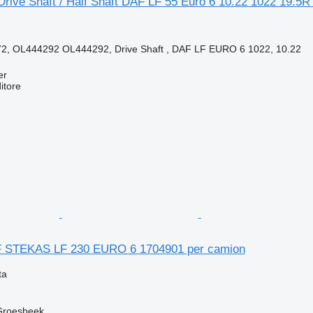
Drive Shaft / Half Shaft DAF LF 55 Euro 6 10.22 1022 19.
2, OL444292 OL444292, Drive Shaft , DAF LF EURO 6 1022, 10.22
er
itore
 STEKAS LF 230 EURO 6 1704901 per camion
ta
 Groesbeek