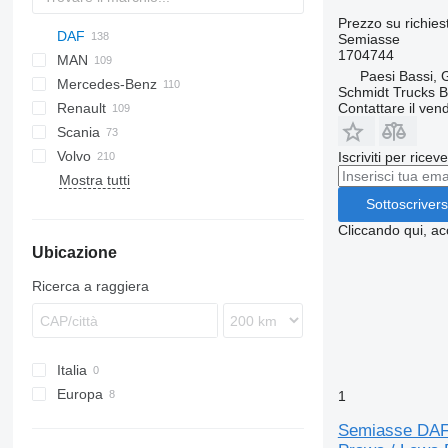
Prezzo su richies
DAF
773
Semiasse
1704744
MAN
AS
EuroCargo
ELF
Paesi Bassi,
Mercedes-Benz
CF
S-Way
NKR
F90
Schmidt Trucks B
Contattare il vend
Renault
LF
Stralis
L2000
A-Class
Canter
Atleon
CF 65
Scania
XD
Trakker
LE
Actros
Cabstar
Kerax
CF 75
LF 45
Volvo
XF
X-Way
TGL
Antos
Magnum
R-series
LF 55
Iscriviti per ricev
Mostra tutti
XG
TGM
Arocs
Major
FH
XF 106
TGS
Atego
Mascott
FL
XG+
Sottoscrivers
TGX
LK
Maxity
FM
Cliccando qui, ac
Ubicazione
MB
Midlum
FMX
Premium
LM
Ricerca a raggiera
T-series
Italia
Europa
1
Paesi Bassi
Semiasse DAF 
Polonia