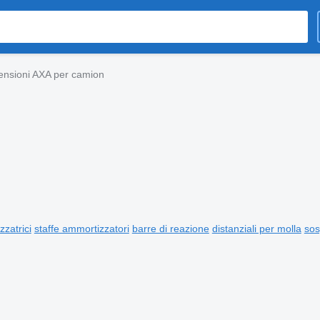
nsioni AXA per camion
zzatrici
staffe ammortizzatori
barre di reazione
distanziali per molla
sos