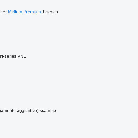
iner
Midlum
Premium
T-series
N-series
VNL
amento aggiuntivo)
scambio