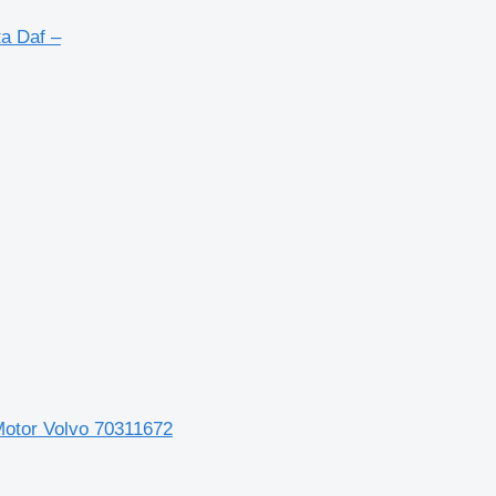
ta Daf –
 Motor Volvo 70311672