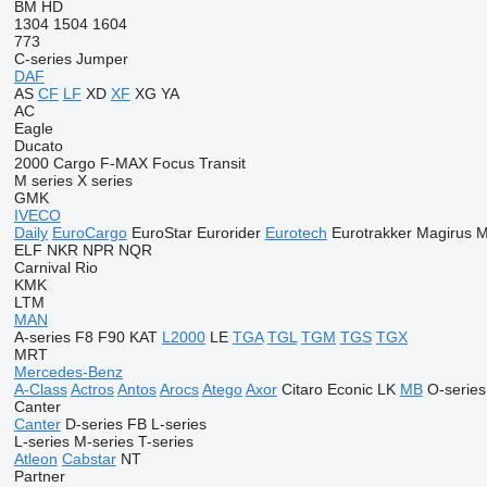
BM
HD
1304
1504
1604
773
C-series
Jumper
DAF
AS
CF
LF
XD
XF
XG
YA
AC
Eagle
Ducato
2000
Cargo
F-MAX
Focus
Transit
M series
X series
GMK
IVECO
Daily
EuroCargo
EuroStar
Eurorider
Eurotech
Eurotrakker
Magirus
M
ELF
NKR
NPR
NQR
Carnival
Rio
KMK
LTM
MAN
A-series
F8
F90
KAT
L2000
LE
TGA
TGL
TGM
TGS
TGX
MRT
Mercedes-Benz
A-Class
Actros
Antos
Arocs
Atego
Axor
Citaro
Econic
LK
MB
O-series
Canter
Canter
D-series
FB
L-series
L-series
M-series
T-series
Atleon
Cabstar
NT
Partner