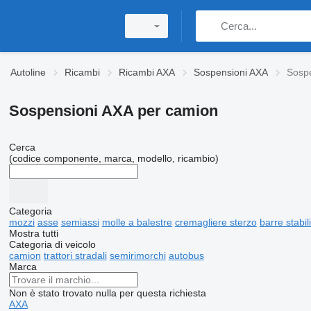
Autoline
Ricambi
Ricambi AXA
Sospensioni AXA
Sospe
Sospensioni AXA per camion
Cerca
(codice componente, marca, modello, ricambio)
Categoria
mozzi
asse
semiassi
molle a balestre
cremagliere sterzo
barre stabili
Mostra tutti
Categoria di veicolo
camion
trattori stradali
semirimorchi
autobus
Marca
Non è stato trovato nulla per questa richiesta
AXA