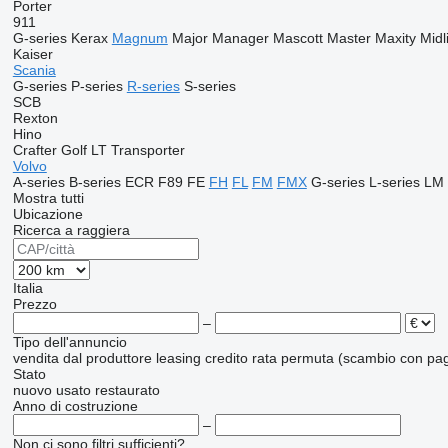
Porter
911
G-series
Kerax
Magnum
Major
Manager
Mascott
Master
Maxity
Midl
Kaiser
Scania
G-series
P-series
R-series
S-series
SCB
Rexton
Hino
Crafter
Golf
LT
Transporter
Volvo
A-series
B-series
ECR
F89
FE
FH
FL
FM
FMX
G-series
L-series
LM
Mostra tutti
Ubicazione
Ricerca a raggiera
Italia
Prezzo
–
Tipo dell'annuncio
vendita
dal produttore
leasing
credito
rata
permuta (scambio con pag
Stato
nuovo
usato
restaurato
Anno di costruzione
–
Non ci sono filtri sufficienti?