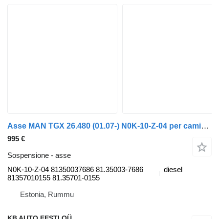
Asse MAN TGX 26.480 (01.07-) N0K-10-Z-04 per camion MAN TGL, TGM, TGS, TGX (2005-2021)
995 €
Sospensione - asse
N0K-10-Z-04 81350037686 81.35003-7686
diesel
81357010155 81.35701-0155
Estonia, Rummu
KB AUTO EESTI OÜ