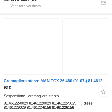
Cremagliera sterzo MAN TGX 26.480 (01.07-) 81.46122-0029 per camion MAN TGL, TGM, TGS, TGX (2005-2021)
93 €
Sospensione - cremagliera sterzo
81.46122-0029 81461220029 81.46122-9029
diesel
81461229029 81.46122-6156 81461226156