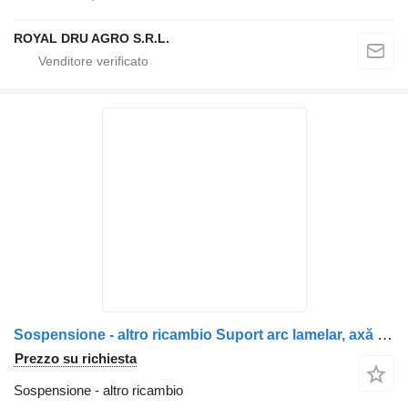
ROYAL DRU AGRO S.R.L.
Sospensione - altro ricambio Suport arc lamelar, axă față spate stânga 81413016153 per camion MAN TGS 35.480
Prezzo su richiesta
Sospensione - altro ricambio