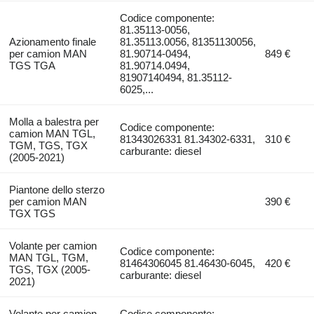
Codice componente:
81.35113-0056,
Azionamento finale
81.35113.0056, 81351130056,
per camion MAN
81.90714-0494,
849 €
TGS TGA
81.90714.0494,
81907140494, 81.35112-
6025,...
Molla a balestra per
Codice componente:
camion MAN TGL,
81343026331 81.34302-6331,
310 €
TGM, TGS, TGX
carburante: diesel
(2005-2021)
Piantone dello sterzo
per camion MAN
390 €
TGX TGS
Volante per camion
Codice componente:
MAN TGL, TGM,
81464306045 81.46430-6045,
420 €
TGS, TGX (2005-
carburante: diesel
2021)
Volante per camion
Codice componente: