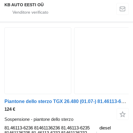
KB AUTO EESTI OÜ
Piantone dello sterzo TGX 26.480 (01.07-) 81.46113-6236 per camion MAN TGL, TGM, TGS, TGX (2005-2021)
124 €
Sospensione - piantone dello sterzo
81.46113-6236 81461136236 81.46113-6235
diesel
81461136235 81.46113-6232 81461136232