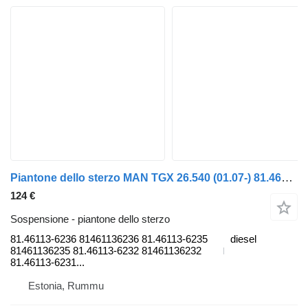
Piantone dello sterzo MAN TGX 26.540 (01.07-) 81.46113-6236 per camion MAN TGL, TGM, TGS, TGX (2005-2021)
124 €
Sospensione - piantone dello sterzo
81.46113-6236 81461136236 81.46113-6235
diesel
81461136235 81.46113-6232 81461136232
81.46113-6231...
Estonia, Rummu