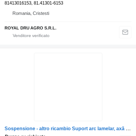
81413016153, 81.41301-6153
Romania, Cristesti
ROYAL DRU AGRO S.R.L.
Sospensione - altro ricambio Suport arc lamelar, axă față dreapta 81413130018 per camion MAN TGS 26.440