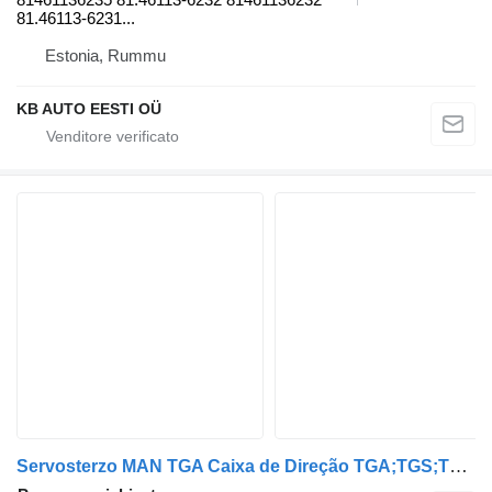
81.46113-6231...
Estonia, Rummu
KB AUTO EESTI OÜ
Servosterzo MAN TGA Caixa de Direção TGA;TGS;TGX 81462006357 per camion