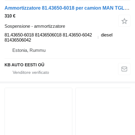
Ammortizzatore 81.43650-6018 per camion MAN TGL, TGM, TGS, TGX (2005-2021)
310 €
Sospensione - ammortizzatore
81.43650-6018 81436506018 81.43650-6042
diesel
81436506042
Estonia, Rummu
KB AUTO EESTI OÜ