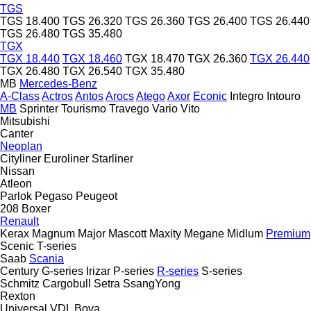
TGS
TGS 18.400
TGS 26.320
TGS 26.360
TGS 26.400
TGS 26.440
TGS 26.480
TGS 35.480
TGX
TGX 18.440
TGX 18.460
TGX 18.470
TGX 26.360
TGX 26.440
TGX 26.480
TGX 26.540
TGX 35.480
MB
Mercedes-Benz
A-Class
Actros
Antos
Arocs
Atego
Axor
Econic
Integro
Intouro
MB
Sprinter
Tourismo
Travego
Vario
Vito
Mitsubishi
Canter
Neoplan
Cityliner
Euroliner
Starliner
Nissan
Atleon
Parlok
Pegaso
Peugeot
208
Boxer
Renault
Kerax
Magnum
Major
Mascott
Maxity
Megane
Midlum
Premium
Scenic
T-series
Saab
Scania
Century
G-series
Irizar
P-series
R-series
S-series
Schmitz Cargobull
Setra
SsangYong
Rexton
Universal
VDL Bova