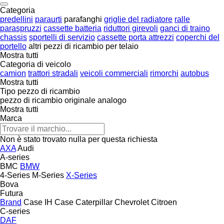
Categoria
predellini
paraurti
parafanghi
griglie del radiatore
ralle
paraspruzzi
cassette batteria
riduttori girevoli
ganci di traino
chassis
sportelli di servizio
cassette porta attrezzi
coperchi del
portello
altri pezzi di ricambio per telaio
Mostra tutti
Categoria di veicolo
camion
trattori stradali
veicoli commerciali
rimorchi
autobus
Mostra tutti
Tipo pezzo di ricambio
pezzo di ricambio originale
analogo
Mostra tutti
Marca
Non è stato trovato nulla per questa richiesta
AXA
Audi
A-series
BMC
BMW
4-Series
M-Series
X-Series
Bova
Futura
Brand
Case IH
Case
Caterpillar
Chevrolet
Citroen
C-series
DAF