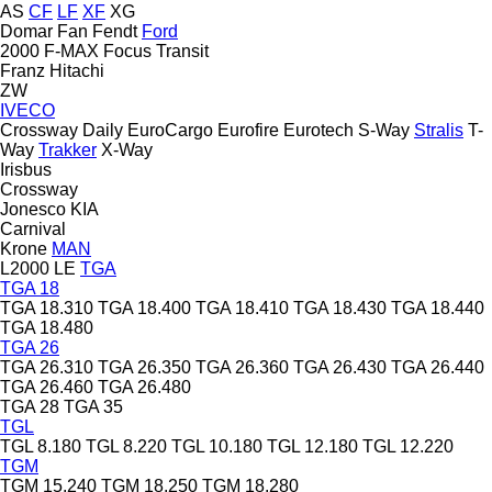
AS
CF
LF
XF
XG
Domar
Fan
Fendt
Ford
2000
F-MAX
Focus
Transit
Franz
Hitachi
ZW
IVECO
Crossway
Daily
EuroCargo
Eurofire
Eurotech
S-Way
Stralis
T-
Way
Trakker
X-Way
Irisbus
Crossway
Jonesco
KIA
Carnival
Krone
MAN
L2000
LE
TGA
TGA 18
TGA 18.310
TGA 18.400
TGA 18.410
TGA 18.430
TGA 18.440
TGA 18.480
TGA 26
TGA 26.310
TGA 26.350
TGA 26.360
TGA 26.430
TGA 26.440
TGA 26.460
TGA 26.480
TGA 28
TGA 35
TGL
TGL 8.180
TGL 8.220
TGL 10.180
TGL 12.180
TGL 12.220
TGM
TGM 15.240
TGM 18.250
TGM 18.280