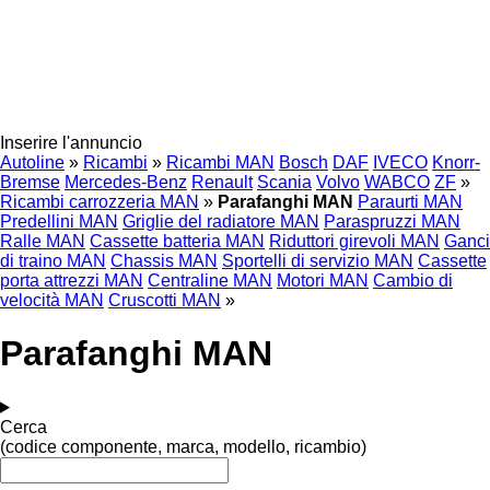
Inserire l'annuncio
Autoline
»
Ricambi
»
Ricambi MAN
Bosch
DAF
IVECO
Knorr-
Bremse
Mercedes-Benz
Renault
Scania
Volvo
WABCO
ZF
»
Ricambi carrozzeria MAN
»
Parafanghi MAN
Paraurti MAN
Predellini MAN
Griglie del radiatore MAN
Paraspruzzi MAN
Ralle MAN
Cassette batteria MAN
Riduttori girevoli MAN
Ganci
di traino MAN
Chassis MAN
Sportelli di servizio MAN
Cassette
porta attrezzi MAN
Centraline MAN
Motori MAN
Cambio di
velocità MAN
Cruscotti MAN
»
Parafanghi MAN
Cerca
(codice componente, marca, modello, ricambio)