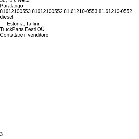
38,71 €
Netto
Parafango
81612100553 81612100552 81.61210-0553 81.61210-0552
diesel
Estonia, Tallinn
TruckParts Eesti OÜ
Contattare il venditore
3