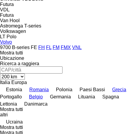
Futura
VDL
Futura
Van Hool
Astromega
T-series
Volkswagen
LT
Polo
Volvo
9700
B-series
FE
FH
FL
FM
FMX
VNL
Mostra tutti
Ubicazione
Ricerca a raggiera
Italia
Europa
Estonia
Romania
Polonia
Paesi Bassi
Grecia
Portogallo
Belgio
Germania
Lituania
Spagna
Lettonia
Danimarca
Mostra tutti
altri
Ucraina
Mostra tutti
Mostra tutti