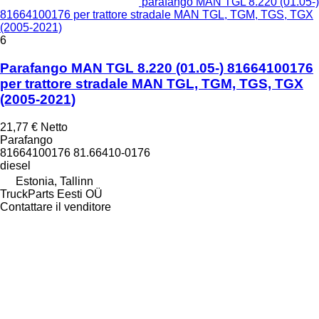
parafango MAN TGL 8.220 (01.05-)
81664100176 per trattore stradale MAN TGL, TGM, TGS, TGX
(2005-2021)
6
Parafango MAN TGL 8.220 (01.05-) 81664100176
per trattore stradale MAN TGL, TGM, TGS, TGX
(2005-2021)
21,77 €
Netto
Parafango
81664100176 81.66410-0176
diesel
Estonia, Tallinn
TruckParts Eesti OÜ
Contattare il venditore