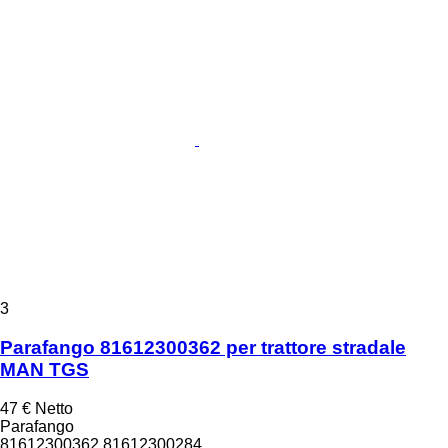
3
Parafango 81612300362 per trattore stradale
MAN TGS
47 €
Netto
Parafango
81612300362 81612300284