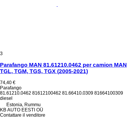
3
Parafango MAN 81.61210.0462 per camion MAN
TGL, TGM, TGS, TGX (2005-2021)
74,40 €
Parafango
81.61210.0462 81612100462 81.66410.0309 81664100309
diesel
Estonia, Rummu
KB AUTO EESTI OÜ
Contattare il venditore