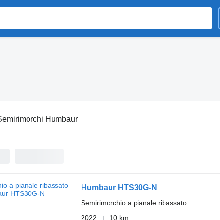
Semirimorchi Humbaur
Humbaur HTS30G-N
Semirimorchio a pianale ribassato
2022
10 km