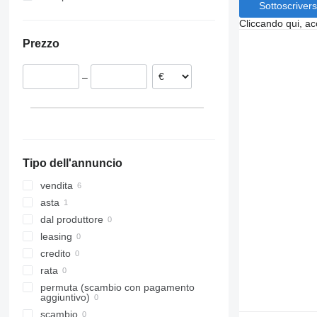
Sottoscrivers
Norvegia
Cliccando qui, ac
Paesi Bassi
Prezzo
Lituania
Germania
–
Bulgaria
Belgio
Tipo dell'annuncio
vendita
asta
dal produttore
leasing
credito
rata
permuta (scambio con pagamento
aggiuntivo)
scambio