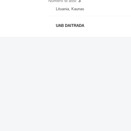
Numero di assi
3
Lituania, Kaunas
UAB DAITRADA