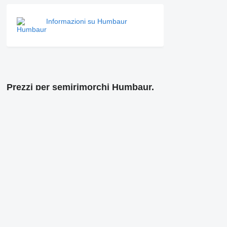
Informazioni su Humbaur
Prezzi per semirimorchi Humbaur.
Humbaur
Anno: 
Humbaur Hsa 2006 s
Anno: 
Anno: 
Humbaur HSA 2006, Verzinkt
numero
Humbaur
Anno: 
Humbaur HSA 2006 - GALVANIZED CHASSIS - SAF
Anno: 
DISC