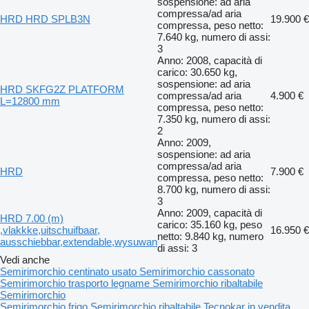
sospensione: ad aria
compressa/ad aria
HRD HRD SPLB3N
19.900 €
compressa, peso netto:
7.640 kg, numero di assi:
3
Anno: 2008, capacità di
carico: 30.650 kg,
sospensione: ad aria
HRD SKFG2Z PLATFORM
compressa/ad aria
4.900 €
L=12800 mm
compressa, peso netto:
7.350 kg, numero di assi:
2
Anno: 2009,
sospensione: ad aria
compressa/ad aria
HRD
7.900 €
compressa, peso netto:
8.700 kg, numero di assi:
3
Anno: 2009, capacità di
HRD 7.00 (m)
carico: 35.160 kg, peso
,vlakkke,uitschuifbaar,
16.950 €
netto: 9.840 kg, numero
ausschiebbar,extendable,wysuwan
di assi: 3
Vedi anche
Semirimorchio centinato usato
Semirimorchio cassonato
Semirimorchio trasporto legname
Semirimorchio ribaltabile
Semirimorchio
Semirimorchio frigo
Semirimorchio ribaltabile Tecnokar in vendita