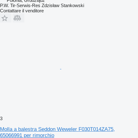
Polonia, Grudziądz
P.W. Tir-Serwis-Res Zdzisław Stankowski
Contattare il venditore
3
Molla a balestra Seddon Weweler F030T014ZA75,
65066991 per rimorchio