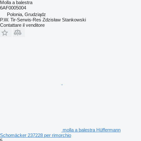
Molla a balestra
6AF0005004
Polonia, Grudziądz
P.W. Tir-Serwis-Res Zdzisław Stankowski
Contattare il venditore
molla a balestra Hüffermann
Schomäcker 237228 per rimorchio
5