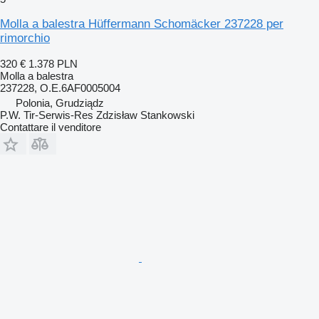
Molla a balestra Hüffermann Schomäcker 237228 per
rimorchio
320 €
1.378 PLN
Molla a balestra
237228, O.E.6AF0005004
Polonia, Grudziądz
P.W. Tir-Serwis-Res Zdzisław Stankowski
Contattare il venditore