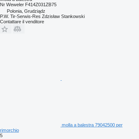
Nr Weweler F414Z031ZB75
Polonia, Grudziądz
P.W. Tir-Serwis-Res Zdzisław Stankowski
Contattare il venditore
molla a balestra 79042500 per
rimorchio
5