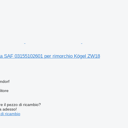
tra SAF 03155102601 per rimorchio Kögel ZW18
ndorf
itore
re il pezzo di ricambio?
ta adesso!
 di ricambio