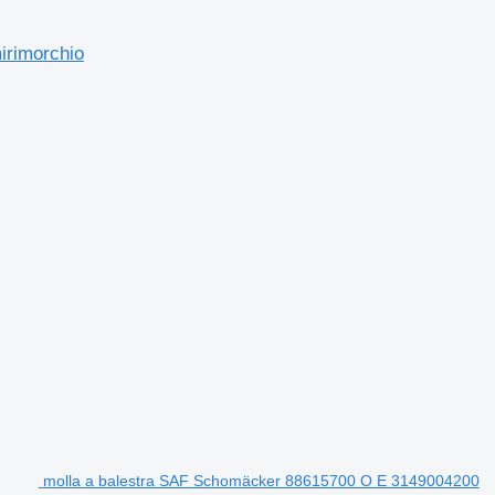
irimorchio
molla a balestra SAF Schomäcker 88615700 O E 3149004200