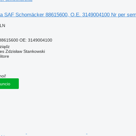
tra SAF Schomäcker 88615600, O.E. 3149004100 Nr per sem
PLN
 88615600 OE: 3149004100
ziądz
Res Zdzisław Stankowski
itore
noi!
nuncio