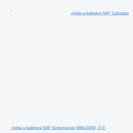
molla a balestra SAF Calzolaio
molla a balestra SAF Schomäcker 88615600, O.E.