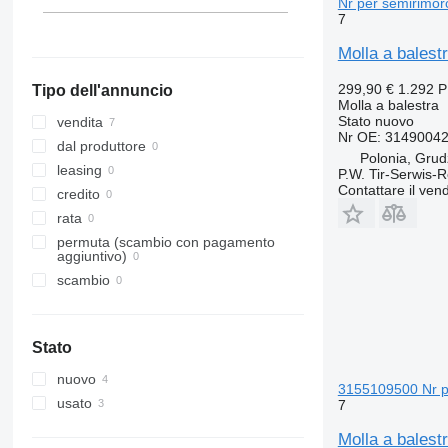
Nr per semirimor
7
Molla a bales
299,90 €
1.292 
Tipo dell'annuncio
Molla a balestra
Stato
nuovo
vendita
Nr OE: 3149004
dal produttore
Polonia, Grud
leasing
P.W. Tir-Serwis-
Contattare il vend
credito
rata
permuta (scambio con pagamento
aggiuntivo)
scambio
Stato
nuovo
3155109500 Nr p
usato
7
Molla a bales