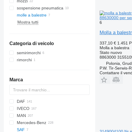
mozzi
sospensione pneumatica
molle a balestre
88630000 per se
Mostra tutti
6
Molla a balest
337,10 €
1.451 
Categoria di veicolo
Molla a balestra
Stato
nuovo
semirimorchi
8863000 315510
rimorchi
Polonia, Grud
P.W. Tir-Serwis-
Contattare il vend
Marca
DAF
IVECO
CF
Ducato
F-MAX
MAN
LF
F-series
Daily
ZW
Mercedes-Benz
XF
Ranger
EuroCargo
F90
SAF
Transit
Eurotech
L2000
A-Class
Canter
Canter
Atleon
Boxer
Kerax
3149004100 Nr p