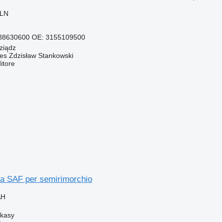
PLN
 88630600 OE: 3155109500
ziądz
Res Zdzisław Stankowski
itore
ra SAF per semirimorchio
AH
rkasy