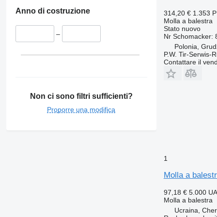
Anno di costruzione
314,20 €
1.353 
Molla a balestra
Stato
nuovo
–
Nr Schomacker:
Polonia, Grud
P.W. Tir-Serwis-
Contattare il vend
Non ci sono filtri sufficienti?
Proporre una modifica
1
Molla a balest
97,18 €
5.000 U
Molla a balestra
Ucraina, Che