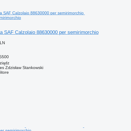
mirimorchio
ra SAF Calzolaio 88630000 per semirimorchio
PLN
5500
ziądz
Res Zdzisław Stankowski
itore
er semirimorchio