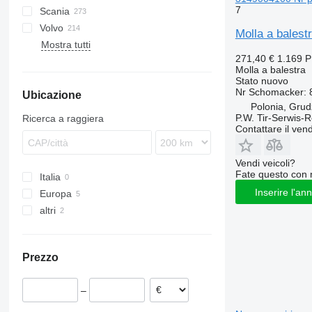
7
Scania
Eurotrakker
LE
Actros
Cabstar
Magnum
Volvo
S-Way
TGA
Antos
Serena
Mascott
G-series
Opalin
T-series
Crafter
Molla a bales
Mostra tutti
Stralis
TGL
Arocs
Vanette
Master
P-series
Safari
LT
B-series
271,40 €
1.169 
Trakker
TGM
Atego
Maxity
R-series
FE
Molla a balestra
TGS
Axor
Midliner
S-series
FH
Stato
nuovo
Nr Schomacker:
Ubicazione
TGX
LK
Midlum
FL
Polonia, Grud
MB
Premium
FM
P.W. Tir-Serwis-
Ricerca a raggiera
Sprinter
T-series
FMX
Contattare il vend
VNL
Vendi veicoli?
Fate questo con 
Italia
Inserire l'an
Europa
altri
Polonia
Germania
Ucraina
Prezzo
–