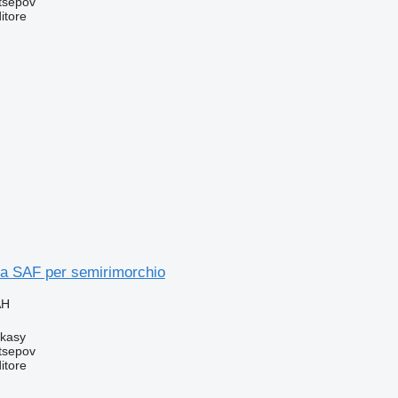
tsepov
itore
ra SAF per semirimorchio
AH
rkasy
tsepov
itore