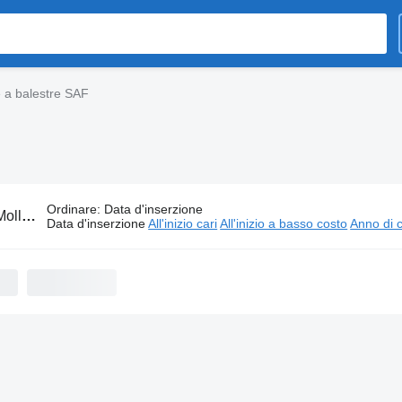
 a balestre SAF
Ordinare
:
Data d'inserzione
e a balestre SAF
Data d'inserzione
All'inizio cari
All'inizio a basso costo
Anno di c