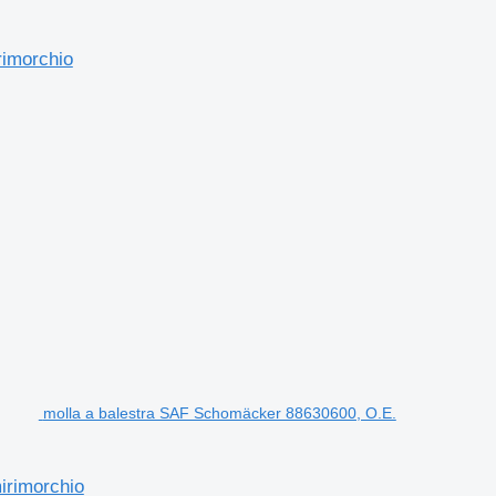
rimorchio
molla a balestra SAF Schomäcker 88630600, O.E.
irimorchio