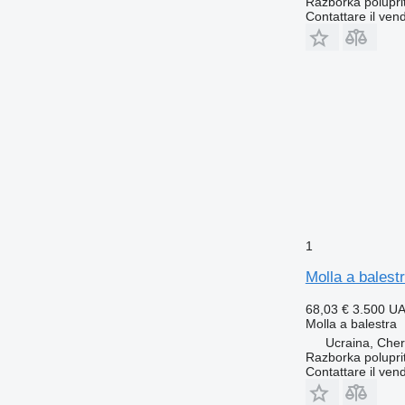
Razborka polupri
Contattare il vend
1
Molla a balest
68,03 €
3.500 U
Molla a balestra
Ucraina, Che
Razborka polupri
Contattare il vend