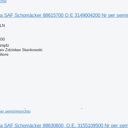
chio
tra SAF Schomäcker 88615700 O E 3149004200 Nr per semi
PLN
200
ziądz
Res Zdzisław Stankowski
itore
er semirimorchio
tra SAF Schomäcker 88630600, O.E. 3155109500 Nr per sem