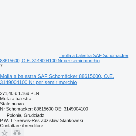
molla a balestra SAF Schomäcker
88615600, O.E. 3149004100 Nr per semirimorchio
7
Molla a balestra SAF Schomäcker 88615600, O.E.
3149004100 Nr per semirimorchio
271,40 €
1.169 PLN
Molla a balestra
Stato
nuovo
Nr Schomacker: 88615600 OE: 3149004100
Polonia, Grudziądz
P.W. Tir-Serwis-Res Zdzisław Stankowski
Contattare il venditore