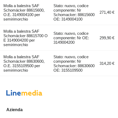
Molla a balestra SAF
Stato: nuovo, codice
Schomäcker 88615600,
componente: Nr
271,40 €
O.E. 3149004100 per
Schomacker: 88615600
semirimorchio
OE: 3149004100
Molla a balestra SAF
Stato: nuovo, codice
Schomäcker 88615700 O
componente: Nr OE:
299,90 €
E 3149004200 per
3149004200
semirimorchio
Molla a balestra SAF
Stato: nuovo, codice
Schomäcker 88630600,
componente: Nr
314,20 €
O.E. 3155109500 per
Schomacker: 88630600
semirimorchio
OE: 3155109500
Azienda