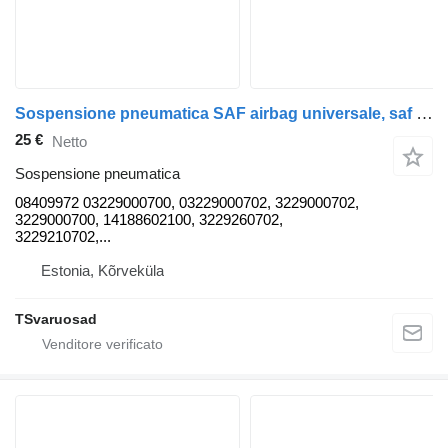
Sospensione pneumatica SAF airbag universale, saf 08409972 per trattore stradale
25 €
Netto
Sospensione pneumatica
08409972 03229000700, 03229000702, 3229000702,
3229000700, 14188602100, 3229260702,
3229210702,...
Estonia, Kõrveküla
TSvaruosad