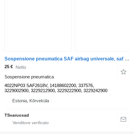
Sospensione pneumatica SAF airbag universale, saf 4022NP03 per trattore stradale
25 €
Netto
Sospensione pneumatica
4022NP03 SAF2618V, 14188602200, 337576,
3229002900, 3229212900, 3229222900, 3229242900
Estonia, Kõrveküla
TSvaruosad