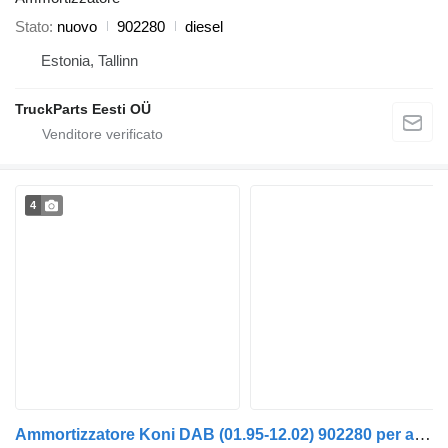
Stato
nuovo
902280
diesel
Estonia, Tallinn
TruckParts Eesti OÜ
4
Ammortizzatore Koni DAB (01.95-12.02) 902280 per autobus Scania 4-series bus (1995-2006)