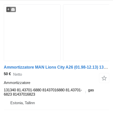
4
Ammortizzatore MAN Lions City A26 (01.98-12.13) 131340 per autobus MAN Lion's bus (1991-)
50 €
Netto
Ammortizzatore
131340 81.43701-6880 81437016880 81.43701-
gas
6823 81437016823
Estonia, Tallinn