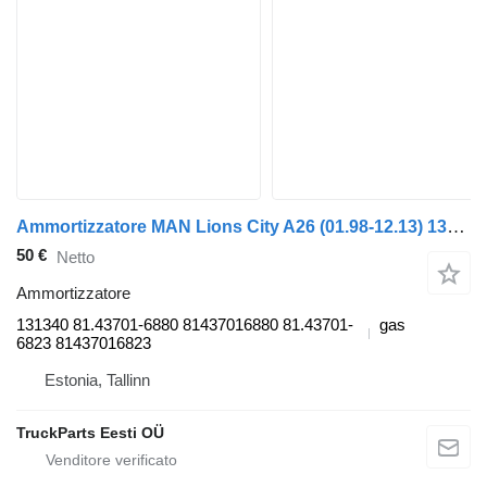
Ammortizzatore MAN Lions City A26 (01.98-12.13) 131340 per autobus MAN Lion's bus (1991-)
50 €
Netto
Ammortizzatore
131340 81.43701-6880 81437016880 81.43701-
gas
6823 81437016823
Estonia, Tallinn
TruckParts Eesti OÜ