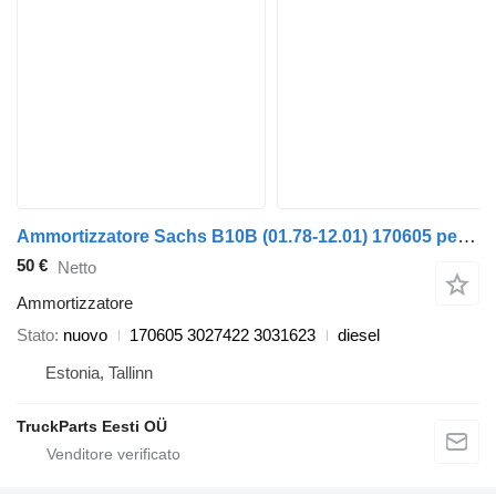
Ammortizzatore Sachs B10B (01.78-12.01) 170605 per autobus Volvo B6, B7, B9, B10, B12 bus (1978-2011)
50 €
Netto
Ammortizzatore
Stato
nuovo
170605 3027422 3031623
diesel
Estonia, Tallinn
TruckParts Eesti OÜ