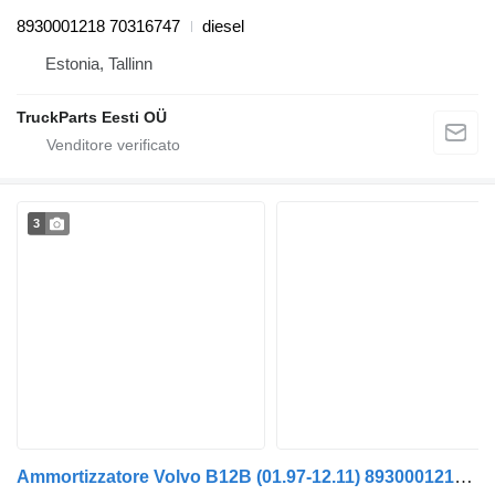
8930001218 70316747
diesel
Estonia, Tallinn
TruckParts Eesti OÜ
3
Ammortizzatore Volvo B12B (01.97-12.11) 8930001218 per autobus Volvo B6, B7, B9, B10, B12 bus (1978-2011)