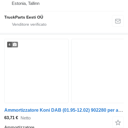
Estonia, Tallinn
TruckParts Eesti OÜ
4
Ammortizzatore Koni DAB (01.95-12.02) 902280 per autobus Scania 4-series bus (1995-2006)
63,71 €
Netto
Ammortizzatore