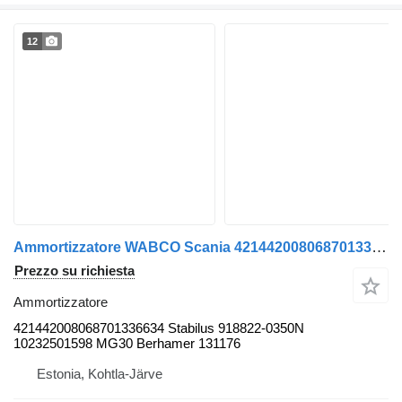
12
Ammortizzatore WABCO Scania 421442008068701336634 per autobus
Prezzo su richiesta
Ammortizzatore
421442008068701336634 Stabilus 918822-0350N
10232501598 MG30 Berhamer 131176
Estonia, Kohtla-Järve