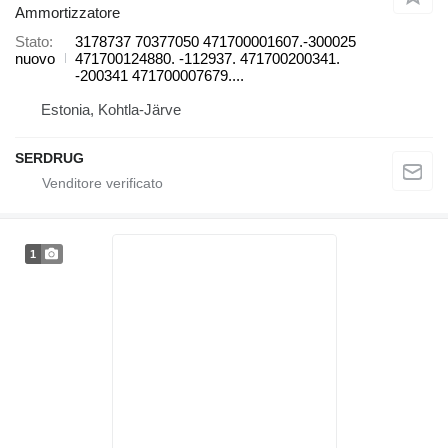
Ammortizzatore
Stato
3178737 70377050 471700001607.-300025
nuovo
471700124880. -112937. 471700200341.
-200341 471700007679....
Estonia, Kohtla-Järve
SERDRUG
1