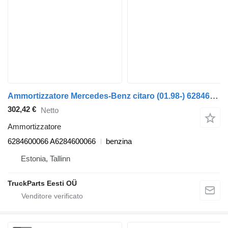
Ammortizzatore Mercedes-Benz citaro (01.98-) 6284600066 per autobus Mercedes-Benz Bus II (1996-)
302,42 €
Netto
Ammortizzatore
6284600066 A6284600066
benzina
Estonia, Tallinn
TruckParts Eesti OÜ