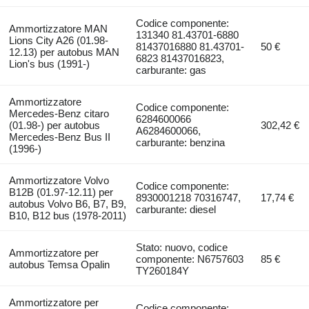
Codice componente:
Ammortizzatore MAN
131340 81.43701-6880
Lions City A26 (01.98-
81437016880 81.43701-
50 €
12.13) per autobus MAN
6823 81437016823,
Lion's bus (1991-)
carburante: gas
Ammortizzatore
Codice componente:
Mercedes-Benz citaro
6284600066
(01.98-) per autobus
302,42 €
A6284600066,
Mercedes-Benz Bus II
carburante: benzina
(1996-)
Ammortizzatore Volvo
Codice componente:
B12B (01.97-12.11) per
8930001218 70316747,
17,74 €
autobus Volvo B6, B7, B9,
carburante: diesel
B10, B12 bus (1978-2011)
Stato: nuovo, codice
Ammortizzatore per
componente: N6757603
85 €
autobus Temsa Opalin
TY260184Y
Ammortizzatore per
Codice componente: