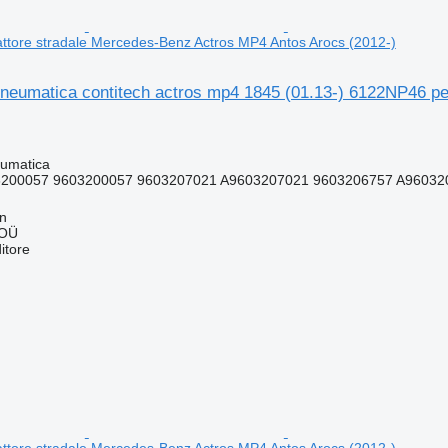
ttore stradale Mercedes-Benz Actros MP4 Antos Arocs (2012-)
neumatica contitech actros mp4 1845 (01.13-) 6122NP46 pe
umatica
200057 9603200057 9603207021 A9603207021 9603206757 A96032
nn
 OÜ
itore