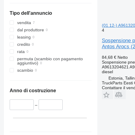
Tipo dell'annuncio
vendita
(01.12-) A961320
dal produttore
4
leasing
Sospensione p
credito
Antos Arocs (
rata
84,68 €
Netto
permuta (scambio con pagamento
Sospensione pne
aggiuntivo)
A9613204621 A9
scambio
diesel
Estonia, Talli
TruckParts Eesti
Contattare il vend
Anno di costruzione
–