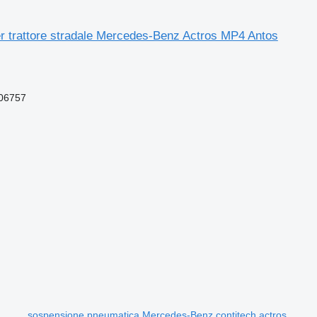
r trattore stradale Mercedes-Benz Actros MP4 Antos
06757
sospensione pneumatica Mercedes-Benz contitech actros