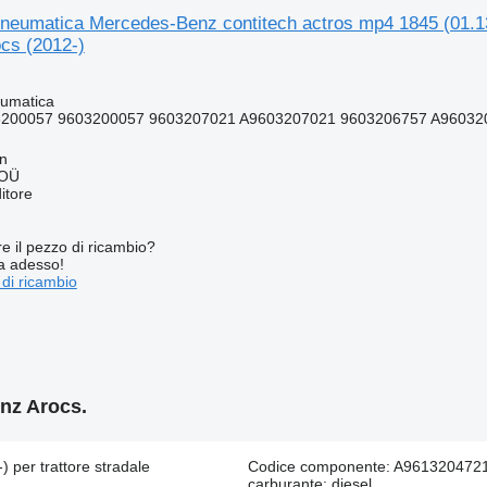
neumatica Mercedes-Benz contitech actros mp4 1845 (01.13
cs (2012-)
umatica
200057 9603200057 9603207021 A9603207021 9603206757 A96032
nn
 OÜ
itore
re il pezzo di ricambio?
ta adesso!
 di ricambio
nz Arocs.
per trattore stradale
Codice componente: A961320472
carburante: diesel