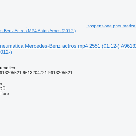
sospensione pneumatica 
s-Benz Actros MP4 Antos Arocs (2012-)
neumatica Mercedes-Benz actros mp4 2551 (01.12-) A96132
2012-)
umatica
613205521 9613204721 9613205521
nn
 OÜ
itore