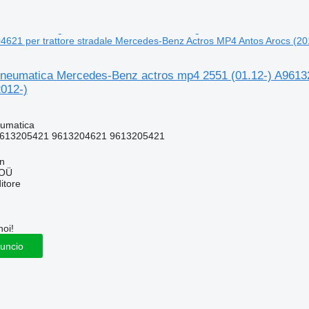
4621 per trattore stradale Mercedes-Benz Actros MP4 Antos Arocs (20
neumatica Mercedes-Benz actros mp4 2551 (01.12-) A96132
2012-)
umatica
613205421 9613204621 9613205421
nn
 OÜ
itore
noi!
nuncio