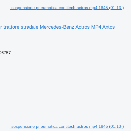
sospensione pneumatica contitech actros mp4 1845 (01.13-)
r trattore stradale Mercedes-Benz Actros MP4 Antos
06757
sospensione pneumatica contitech actros mp4 1845 (01.13-)