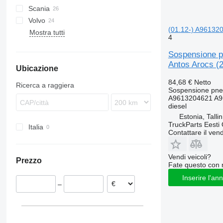
Scania
Trakker
TGL
Actros
Magnum
Volvo
TGM
Antos
P-series
Actros 1840
(01.12-) A961320
Mostra tutti
TGS
Arocs
R-series
FH
Actros 1844
4
TGX
Atego
FL
Actros 1845
Sospensione p
Axor
FM
Actros 2540
Antos Arocs (
Ubicazione
FMX
Actros 2551
VNL
84,68 €
Netto
Ricerca a raggiera
Sospensione pne
A9613204621 A9
diesel
Estonia, Talli
TruckParts Eesti
Italia
Contattare il vend
Vendi veicoli?
Prezzo
Fate questo con 
Inserire l'an
–