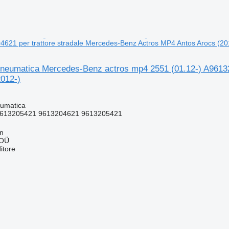
4621 per trattore stradale Mercedes-Benz Actros MP4 Antos Arocs (20
neumatica Mercedes-Benz actros mp4 2551 (01.12-) A96132
2012-)
umatica
613205421 9613204621 9613205421
nn
 OÜ
itore