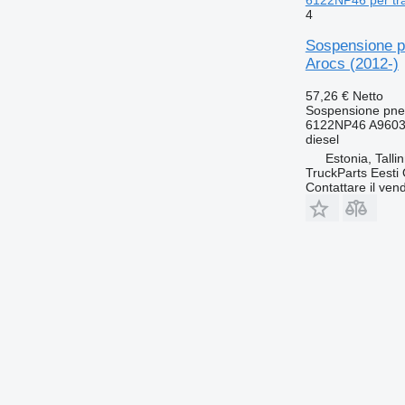
6122NP46 per tra
4
Sospensione p
Arocs (2012-)
57,26 €
Netto
Sospensione pne
6122NP46 A9603
diesel
Estonia, Talli
TruckParts Eesti
Contattare il vend