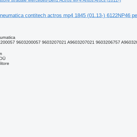
ttore stradale Mercedes-Benz Actros MP4 Antos Arocs (2012-)
neumatica contitech actros mp4 1845 (01.13-) 6122NP46 pe
umatica
200057 9603200057 9603207021 A9603207021 9603206757 A96032
nn
 OÜ
itore