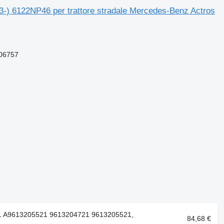
-) 6122NP46 per trattore stradale Mercedes-Benz Actros
06757
1 A9613205521 9613204721 9613205521,
84,68 €