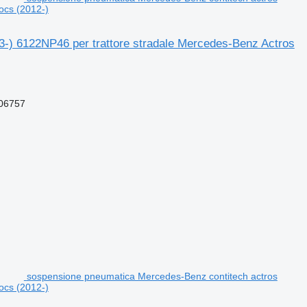
ocs (2012-)
-) 6122NP46 per trattore stradale Mercedes-Benz Actros
06757
sospensione pneumatica Mercedes-Benz contitech actros
ocs (2012-)