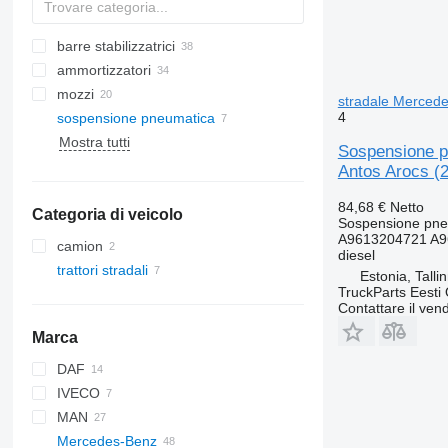
barre stabilizzatrici
ammortizzatori
mozzi
stradale Mercede
4
sospensione pneumatica
Mostra tutti
Sospensione p
Antos Arocs (
84,68 €
Netto
Categoria di veicolo
Sospensione pne
A9613204721 A9
camion
diesel
trattori stradali
Estonia, Talli
TruckParts Eesti
Contattare il vend
Marca
DAF
IVECO
CF
MAN
LF
S-Way
Mercedes-Benz
XF
Stralis
TGA