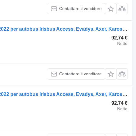
Contattare il venditore
Semiasse ZF un altro (01.05-) 5001022022 per autobus Irisbus Access, Evadys, Axer, Karosa, Recreo, Domino, Agora, Citelis, Eurorider (1999-)
92,74 €
Netto
Contattare il venditore
Semiasse ZF un altro (01.05-) 5001022022 per autobus Irisbus Access, Evadys, Axer, Karosa, Recreo, Domino, Agora, Citelis, Eurorider (1999-)
92,74 €
Netto