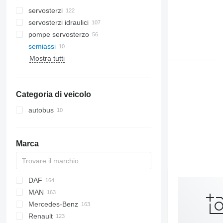
servosterzi
servosterzi idraulici
pompe servosterzo
semiassi
Mostra tutti
Categoria di veicolo
autobus
Marca
DAF
A-series
X-Series
Futura
773
Silverado
C-series
MAN
Q-series
Jumper
AS
Doblo
Daily
Axer
ELF
Grand Cherokee
Sportage
Mercedes-Benz
CF
Ducato
EuroCargo
Citelis
NKR
A-series
Renault
LF
Eurotech
Crossway
F90
A-Class
Canter
Cityliner
Atleon