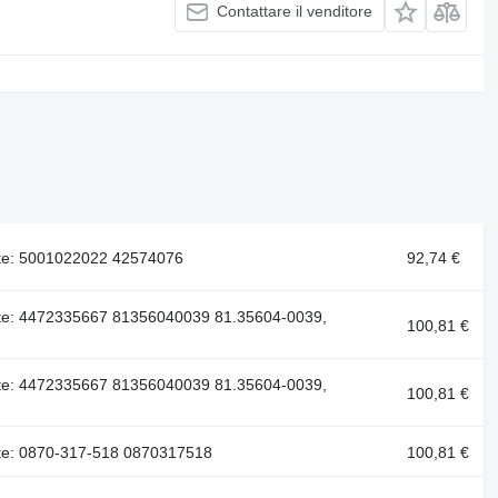
Contattare il venditore
te: 5001022022 42574076
92,74 €
e: 4472335667 81356040039 81.35604-0039,
100,81 €
e: 4472335667 81356040039 81.35604-0039,
100,81 €
e: 0870-317-518 0870317518
100,81 €