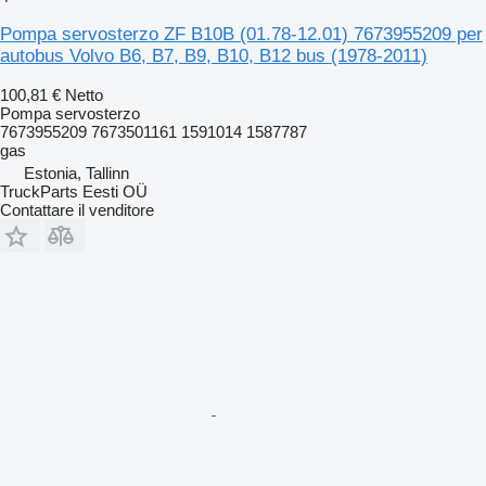
Pompa servosterzo ZF B10B (01.78-12.01) 7673955209 per
autobus Volvo B6, B7, B9, B10, B12 bus (1978-2011)
100,81 €
Netto
Pompa servosterzo
7673955209 7673501161 1591014 1587787
gas
Estonia, Tallinn
TruckParts Eesti OÜ
Contattare il venditore