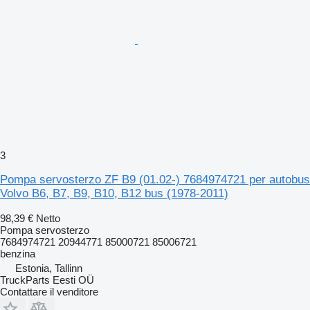
3
Pompa servosterzo ZF B9 (01.02-) 7684974721 per autobus
Volvo B6, B7, B9, B10, B12 bus (1978-2011)
98,39 €
Netto
Pompa servosterzo
7684974721 20944771 85000721 85006721
benzina
Estonia, Tallinn
TruckParts Eesti OÜ
Contattare il venditore