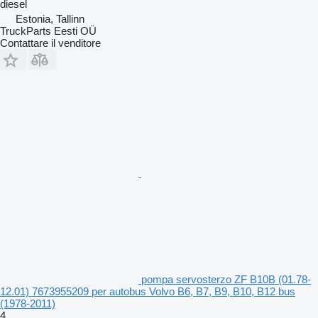
diesel
Estonia, Tallinn
TruckParts Eesti OÜ
Contattare il venditore
pompa servosterzo ZF B10B (01.78-
12.01) 7673955209 per autobus Volvo B6, B7, B9, B10, B12 bus
(1978-2011)
4