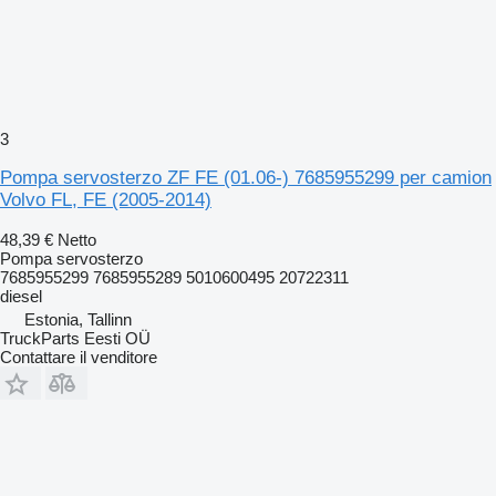
3
Pompa servosterzo ZF FE (01.06-) 7685955299 per camion
Volvo FL, FE (2005-2014)
48,39 €
Netto
Pompa servosterzo
7685955299 7685955289 5010600495 20722311
diesel
Estonia, Tallinn
TruckParts Eesti OÜ
Contattare il venditore