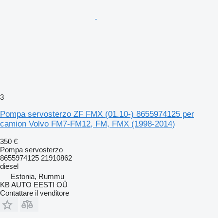
3
Pompa servosterzo ZF FMX (01.10-) 8655974125 per
camion Volvo FM7-FM12, FM, FMX (1998-2014)
350 €
Pompa servosterzo
8655974125 21910862
diesel
Estonia, Rummu
KB AUTO EESTI OÜ
Contattare il venditore