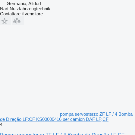
Germania, Altdorf
Nart Nutzfahrzeugtechnik
Contattare il venditore
pompa servosterzo ZF LF / 4 Bomba
de Direção LF;CF KS00000416 per camion DAF LF;CF
4
Pompa servosterzo ZF LF / 4 Bomba de Direção LF;CF