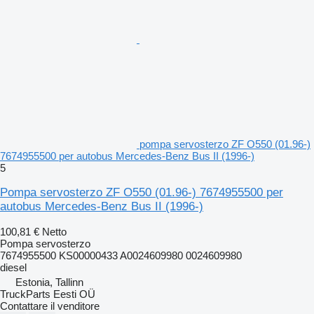
pompa servosterzo ZF O550 (01.96-)
7674955500 per autobus Mercedes-Benz Bus II (1996-)
5
Pompa servosterzo ZF O550 (01.96-) 7674955500 per
autobus Mercedes-Benz Bus II (1996-)
100,81 €
Netto
Pompa servosterzo
7674955500 KS00000433 A0024609980 0024609980
diesel
Estonia, Tallinn
TruckParts Eesti OÜ
Contattare il venditore