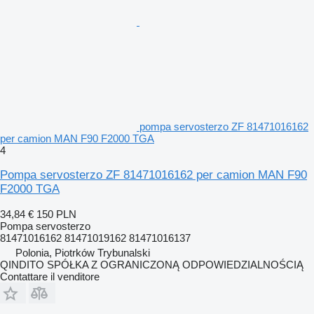
pompa servosterzo ZF 81471016162
per camion MAN F90 F2000 TGA
4
Pompa servosterzo ZF 81471016162 per camion MAN F90
F2000 TGA
34,84 €
150 PLN
Pompa servosterzo
81471016162 81471019162 81471016137
Polonia, Piotrków Trybunalski
QINDITO SPÓŁKA Z OGRANICZONĄ ODPOWIEDZIALNOŚCIĄ
Contattare il venditore