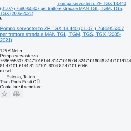
pompa servosterzo ZF TGX 18.440
(01.07-) 7686955307 per trattore stradale MAN TGL, TGM, TGS,
TGX (2005-2021)
6
Pompa servosterzo ZF TGX 18.440 (01.07-) 7686955307
per trattore stradale MAN TGL, TGM, TGS, TGX (2005-
2021)
125 €
Netto
Pompa servosterzo
7686955307 81471016144 81471016004 82471016046 81471019144
81.47101-6144 81.47101-6004 82.47101-6046...
diesel
Estonia, Tallinn
TruckParts Eesti OÜ
Contattare il venditore