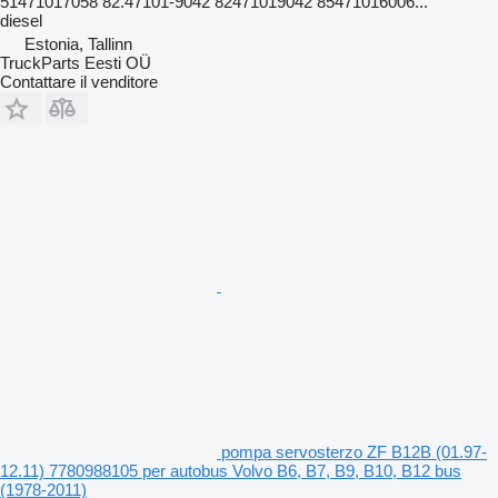
51471017058 82.47101-9042 82471019042 85471016006...
diesel
Estonia, Tallinn
TruckParts Eesti OÜ
Contattare il venditore
pompa servosterzo ZF B12B (01.97-
12.11) 7780988105 per autobus Volvo B6, B7, B9, B10, B12 bus
(1978-2011)