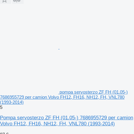
pompa servosterzo ZF FH (01.05-)
7686955729 per camion Volvo FH12, FH16, NH12, FH, VNL780
(1993-2014)
5
Pompa servosterzo ZF FH (01.05-) 7686955729 per camion
Volvo FH12, FH16, NH12, FH, VNL780 (1993-2014)