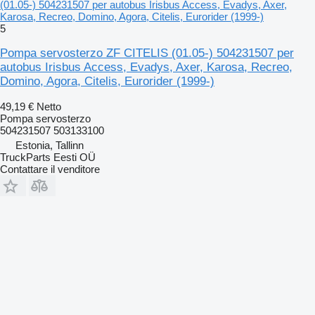
(01.05-) 504231507 per autobus Irisbus Access, Evadys, Axer,
Karosa, Recreo, Domino, Agora, Citelis, Eurorider (1999-)
5
Pompa servosterzo ZF CITELIS (01.05-) 504231507 per
autobus Irisbus Access, Evadys, Axer, Karosa, Recreo,
Domino, Agora, Citelis, Eurorider (1999-)
49,19 €
Netto
Pompa servosterzo
504231507 503133100
Estonia, Tallinn
TruckParts Eesti OÜ
Contattare il venditore