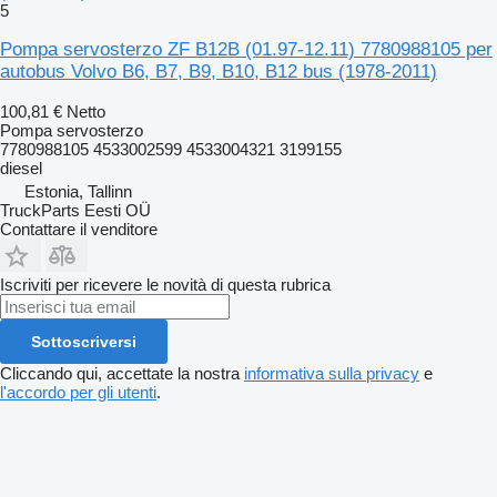
5
Pompa servosterzo ZF B12B (01.97-12.11) 7780988105 per
autobus Volvo B6, B7, B9, B10, B12 bus (1978-2011)
100,81 €
Netto
Pompa servosterzo
7780988105 4533002599 4533004321 3199155
diesel
Estonia, Tallinn
TruckParts Eesti OÜ
Contattare il venditore
Iscriviti per ricevere le novità di questa rubrica
Sottoscriversi
Cliccando qui, accettate la nostra
informativa sulla privacy
e
l'accordo per gli utenti
.