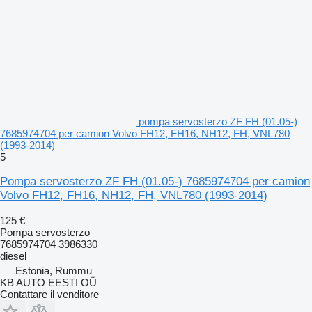
pompa servosterzo ZF FH (01.05-)
7685974704 per camion Volvo FH12, FH16, NH12, FH, VNL780
(1993-2014)
5
Pompa servosterzo ZF FH (01.05-) 7685974704 per camion
Volvo FH12, FH16, NH12, FH, VNL780 (1993-2014)
125 €
Pompa servosterzo
7685974704 3986330
diesel
Estonia, Rummu
KB AUTO EESTI OÜ
Contattare il venditore