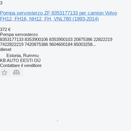
3
Pompa servosterzo ZF 8353177133 per camion Volvo
FH12, FH16, NH12, FH, VNL780 (1993-2014)
372 €
Pompa servosterzo
8353177133 8353900106 8353900103 20875386 22822219
7422822219 7420875386 9604600184 85003258...
diesel
Estonia, Rummu
KB AUTO EESTI OÜ
Contattare il venditore