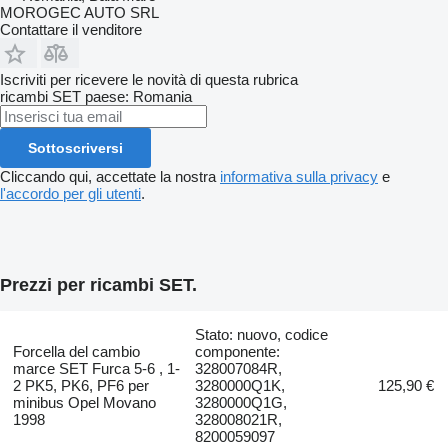
MOROGEC AUTO SRL
Contattare il venditore
Iscriviti per ricevere le novità di questa rubrica
ricambi
SET
paese: Romania
Sottoscriversi
Cliccando qui, accettate la nostra
informativa sulla privacy
e
l'accordo per gli utenti
.
Prezzi per ricambi SET.
Stato: nuovo, codice
Forcella del cambio
componente:
marce SET Furca 5-6 , 1-
328007084R,
2 PK5, PK6, PF6 per
3280000Q1K,
125,90 €
minibus Opel Movano
3280000Q1G,
1998
328008021R,
8200059097