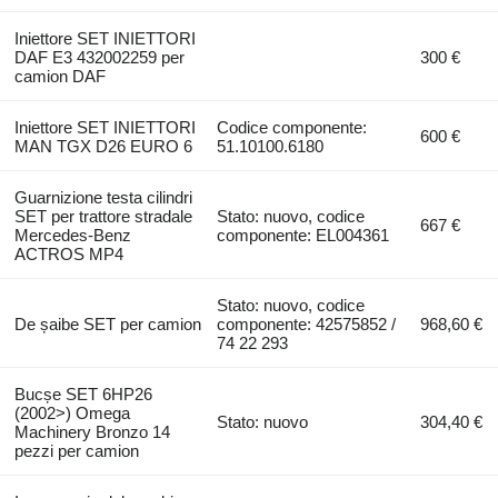
Iniettore SET INIETTORI
DAF E3 432002259 per
300 €
camion DAF
Iniettore SET INIETTORI
Codice componente:
600 €
MAN TGX D26 EURO 6
51.10100.6180
Guarnizione testa cilindri
SET per trattore stradale
Stato: nuovo, codice
667 €
Mercedes-Benz
componente: EL004361
ACTROS MP4
Stato: nuovo, codice
De șaibe SET per camion
componente: 42575852 /
968,60 €
74 22 293
Bucșe SET 6HP26
(2002>) Omega
Stato: nuovo
304,40 €
Machinery Bronzo 14
pezzi per camion