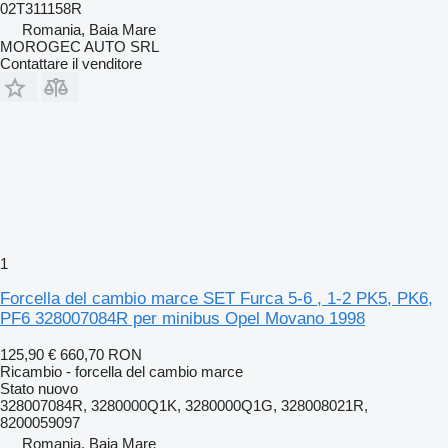
02T311158R
Romania, Baia Mare
MOROGEC AUTO SRL
Contattare il venditore
1
Forcella del cambio marce SET Furca 5-6 , 1-2 PK5, PK6,
PF6 328007084R per minibus Opel Movano 1998
125,90 €
660,70 RON
Ricambio - forcella del cambio marce
Stato
nuovo
328007084R, 3280000Q1K, 3280000Q1G, 328008021R,
8200059097
Romania, Baia Mare