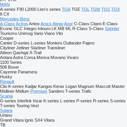
MAN
A-series
F90
L2000
Lion's series
TGA
TGE
TGL
TGM
TGS
TGX
6
CX
Mercedes-Benz
A-Class
Actros
Antos
Arocs
Atego
Axor
C-Class
Citaro
E-Class
Econic
GLC
Integro
Intouro
LK
MB
ML
R-Class
S-Class
Sprinter
Tourismo
Unimog
Vario
Viano
Vito
Cooper
Canter
D-series
L-series
Montero
Outlander
Pajero
Cityliner
Jetliner
Starliner
Transliner
Atleon
Qashqai
X-Trail
Antara
Astra
Corsa
Meriva
Movano
Vivaro
1100 Series
508
Boxer
Cayenne
Panamera
Husky
Renault
Clio
K-series
Kadjar
Kangoo
Kerax
Logan
Magnum
Mascott
Master
Midliner
Midlum
Premium
Sandero
T-series
Trafic
Scania
G-series
Interlink
Irizar
K-series
L-series
P-series
R-series
S-series
T-series
Touring
Vest
Solaris
Urbino
Grand Vitara
Ignis
SX4
Vitara
TB