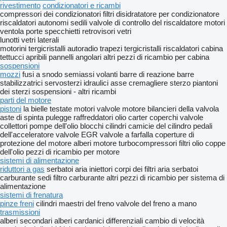
rivestimento
condizionatori e ricambi
compressori dei condizionatori
filtri disidratatore per condizionatore
riscaldatori autonomi
sedili
valvole di controllo del riscaldatore
motori
ventola
porte
specchietti retrovisori
vetri
lunotti
vetri laterali
motorini tergicristalli
autoradio
trapezi tergicristalli
riscaldatori cabina
tettucci apribili
pannelli angolari
altri pezzi di ricambio per cabina
sospensioni
mozzi
fusi a snodo
semiassi
volanti
barre di reazione
barre
stabilizzatrici
servosterzi idraulici
asse
cremagliere sterzo
piantoni
dei sterzi
sospensioni - altri ricambi
parti del motore
pistoni
la bielle
testate motori
valvole motore
bilancieri della valvola
aste di spinta
pulegge
raffreddatori olio
carter
coperchi valvole
collettori
pompe dell'olio
blocchi cilindri
camicie del cilindro
pedali
dell'acceleratore
valvole EGR
valvole a farfalla
coperture di
protezione del motore
alberi motore
turbocompressori
filtri olio
coppe
dell'olio
pezzi di ricambio per motore
sistemi di alimentazione
riduttori a gas
serbatoi aria
iniettori
corpi dei filtri aria
serbatoi
carburante
sedi filtro carburante
altri pezzi di ricambio per sistema di
alimentazione
sistemi di frenatura
pinze freni
cilindri maestri del freno
valvole del freno a mano
trasmissioni
alberi secondari
alberi cardanici
differenziali
cambio di velocità