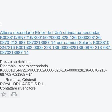
1
Albero secondario Etrier de frână stânga ax secundar
K003810/SN7216/K001502/0000-328-136-0000328136-
0870-213-687-0870213687-14 per camion Solaris K003810
SN7216 K001502 0000-328-136-0000328136-0870-213-687-
0870213687-14
Prezzo su richiesta
Ricambio - albero secondario
K003810/SN7216/K001502/0000-328-136-0000328136-0870-213-
687-0870213687-14
Romania, Cristesti
ROYAL DRU AGRO S.R.L.
Contattare il venditore