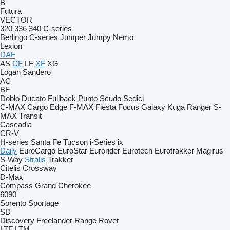
B
Futura
VECTOR
320
336
340
C-series
Berlingo
C-series
Jumper
Jumpy
Nemo
Lexion
DAF
AS
CF
LF
XF
XG
Logan
Sandero
AC
BF
Doblo
Ducato
Fullback
Punto
Scudo
Sedici
C-MAX
Cargo
Edge
F-MAX
Fiesta
Focus
Galaxy
Kuga
Ranger
S-
MAX
Transit
Cascadia
CR-V
H-series
Santa Fe
Tucson
i-Series
ix
Daily
EuroCargo
EuroStar
Eurorider
Eurotech
Eurotrakker
Magirus
S-Way
Stralis
Trakker
Citelis
Crossway
D-Max
Compass
Grand Cherokee
6090
Sorento
Sportage
SD
Discovery
Freelander
Range Rover
LTF
LTM