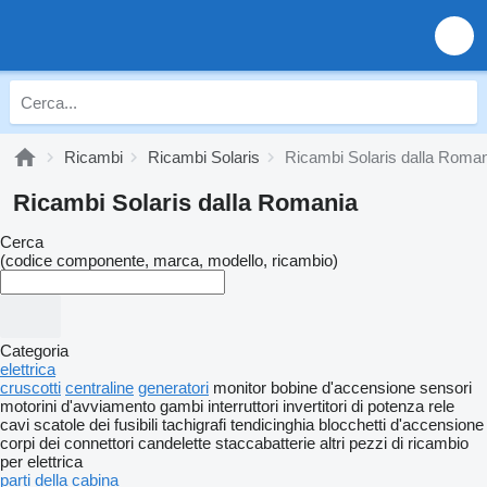
Ricambi
Ricambi Solaris
Ricambi Solaris dalla Roma
Ricambi Solaris dalla Romania
Cerca
(codice componente, marca, modello, ricambio)
Categoria
elettrica
cruscotti
centraline
generatori
monitor
bobine d'accensione
sensori
motorini d'avviamento
gambi interruttori
invertitori di potenza
rele
cavi
scatole dei fusibili
tachigrafi
tendicinghia
blocchetti d'accensione
corpi dei connettori
candelette
staccabatterie
altri pezzi di ricambio
per elettrica
parti della cabina