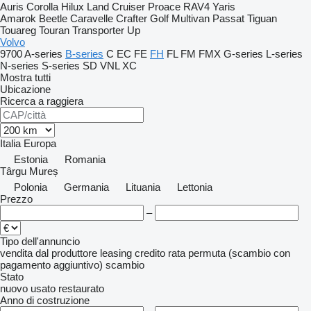
Auris
Corolla
Hilux
Land Cruiser
Proace
RAV4
Yaris
Amarok
Beetle
Caravelle
Crafter
Golf
Multivan
Passat
Tiguan
Touareg
Touran
Transporter
Up
Volvo
9700
A-series
B-series
C
EC
FE
FH
FL
FM
FMX
G-series
L-series
N-series
S-series
SD
VNL
XC
Mostra tutti
Ubicazione
Ricerca a raggiera
Italia
Europa
Estonia
Romania
Târgu Mureș
Polonia
Germania
Lituania
Lettonia
Prezzo
–
Tipo dell'annuncio
vendita
dal produttore
leasing
credito
rata
permuta (scambio con
pagamento aggiuntivo)
scambio
Stato
nuovo
usato
restaurato
Anno di costruzione