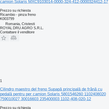
camion Solaris MXC9103014-0000-324-412-0000324412-17
Prezzo su richiesta
Ricambio - pinza freno
K003799
Romania, Cristesti
ROYAL DRU AGRO S.R.L.
Contattare il venditore
1
Cilindro maestro del freno Supapă principală de frână cu
pedală pentru per camion Solaris 5801546260 1102408020
759010027 30016603 235400003 1102-408-020-12
Prezzo su richiesta