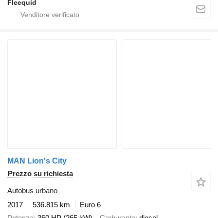
Fleequid
MAN Lion's City
Prezzo su richiesta
Autobus urbano
2017
536.815 km
Euro 6
Potenza
360 HP (265 kW)
Carburante
diesel