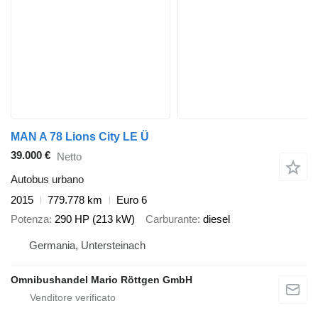
MAN A 78 Lions City LE Ü
39.000 €
Netto
Autobus urbano
2015
779.778 km
Euro 6
Potenza
290 HP (213 kW)
Carburante
diesel
Germania, Untersteinach
Omnibushandel Mario Röttgen GmbH