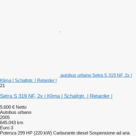
autobus urbano Setra S 319 NF, 2x |
Klima | Schaltgtr. | Retarder |
21
Setra S 319 NF, 2x | Klima | Schaltgtr. | Retarder |
5.600 €
Netto
Autobus urbano
2005
645.043 km
Euro 3
Potenza
299 HP (220 kW)
Carburante
diesel
Sospensione
ad aria