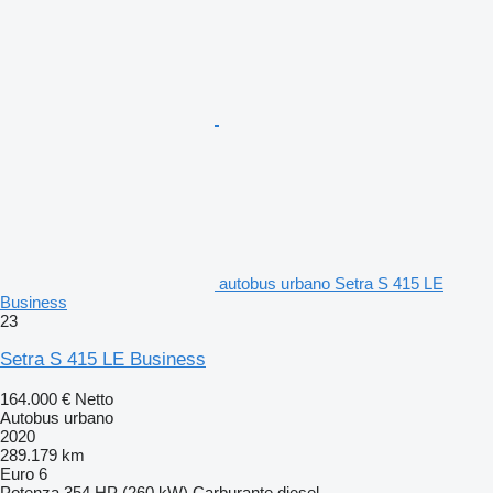
autobus urbano Setra S 415 LE
Business
23
Setra S 415 LE Business
164.000 €
Netto
Autobus urbano
2020
289.179 km
Euro 6
Potenza
354 HP (260 kW)
Carburante
diesel