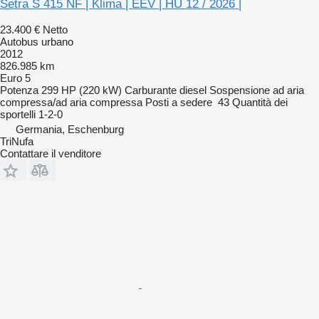
Setra S 415 NF | Klima | EEV | HU 12 / 2026 |
23.400 €
Netto
Autobus urbano
2012
826.985 km
Euro 5
Potenza
299 HP (220 kW)
Carburante
diesel
Sospensione
ad aria
compressa/ad aria compressa
Posti a sedere
43
Quantità dei
sportelli
1-2-0
Germania, Eschenburg
TriNufa
Contattare il venditore