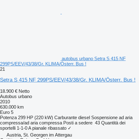
autobus urbano Setra S 415 NF
299PS/EEV/43/38/Gr. KLIMA/Österr. Bus !
21
Setra S 415 NF 299PS/EEV/43/38/Gr. KLIMA/Österr. Bus !
18.900 €
Netto
Autobus urbano
2010
630.000 km
Euro 5
Potenza
299 HP (220 kW)
Carburante
diesel
Sospensione
ad aria
compressa/ad aria compressa
Posti a sedere
43
Quantità dei
sportelli
1-1-0
A pianale ribassato
✓
Austria, St. Georgen im Attergau