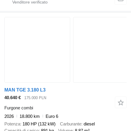
MAN TGE 3.180 L3
40.640 €
175.000 PLN
Furgone combi
2026
18.800 km
Euro 6
Potenza
180 HP (132 kW)
Carburante
diesel
Capacità di carico
891 kg
Volume
8,87 m³