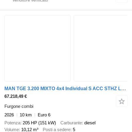
MAN TGE 3.200 MIXTO 4x4 Individual S ACC STHZ L3H2
67.218,49 €
Furgone combi
2026
10 km
Euro 6
Potenza
205 HP (151 kW)
Carburante
diesel
Volume
10,12 m³
Posti a sedere
5