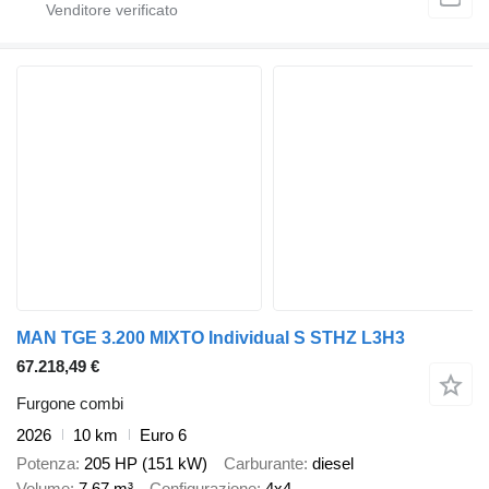
MAN TGE 3.200 MIXTO Individual S STHZ L3H3
67.218,49 €
Furgone combi
2026
10 km
Euro 6
Potenza
205 HP (151 kW)
Carburante
diesel
Volume
7,67 m³
Configurazione
4x4