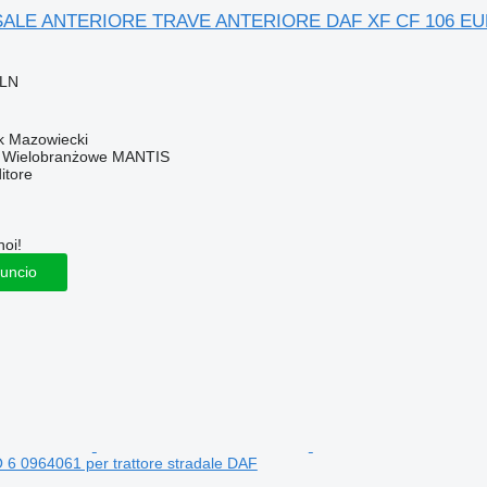
ALE ANTERIORE TRAVE ANTERIORE DAF XF CF 106 EURO 
PLN
k Mazowiecki
o Wielobranżowe MANTIS
itore
noi!
nuncio
6 0964061 per trattore stradale DAF