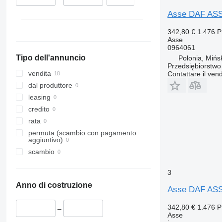
Asse DAF ASS
342,80 €
1.476 
Asse
0964061
Tipo dell'annuncio
Polonia, Mińs
Przedsiębiorstw
vendita
Contattare il vend
dal produttore
leasing
credito
rata
permuta (scambio con pagamento
aggiuntivo)
scambio
3
Anno di costruzione
Asse DAF ASS
342,80 €
1.476 
–
Asse