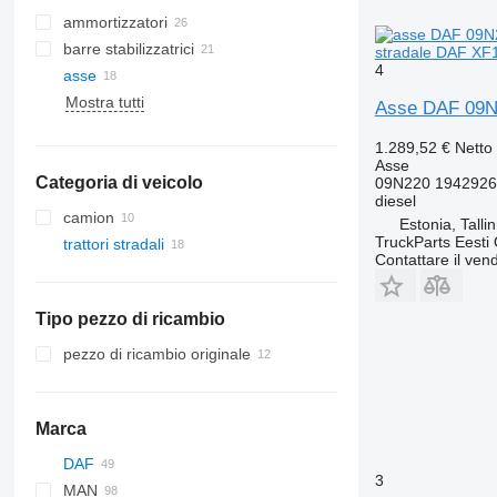
ammortizzatori
barre stabilizzatrici
stradale DAF XF
4
asse
Mostra tutti
Asse DAF 09N2
1.289,52 €
Netto
Asse
Categoria di veicolo
09N220 1942926
diesel
camion
Estonia, Talli
TruckParts Eesti
trattori stradali
Contattare il vend
Tipo pezzo di ricambio
pezzo di ricambio originale
Marca
DAF
3
MAN
CF
Transit
Stralis