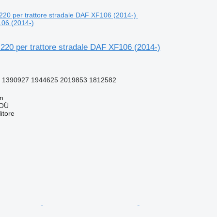
106 (2014-)
20 per trattore stradale DAF XF106 (2014-)
 1390927 1944625 2019853 1812582
nn
 OÜ
itore