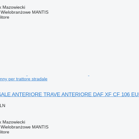
k Mazowiecki
o Wielobranżowe MANTIS
itore
ny per trattore stradale
ALE ANTERIORE TRAVE ANTERIORE DAF XF CF 106 EURO 6 
PLN
k Mazowiecki
o Wielobranżowe MANTIS
itore