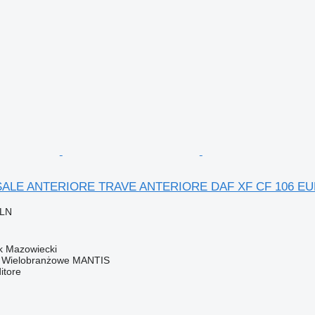
ALE ANTERIORE TRAVE ANTERIORE DAF XF CF 106 EURO 6
PLN
k Mazowiecki
o Wielobranżowe MANTIS
itore