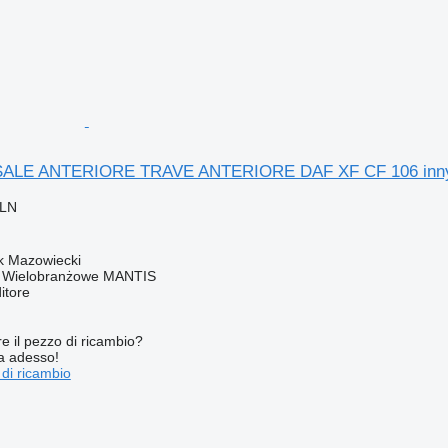
ALE ANTERIORE TRAVE ANTERIORE DAF XF CF 106 inny pe
PLN
k Mazowiecki
o Wielobranżowe MANTIS
itore
re il pezzo di ricambio?
ta adesso!
 di ricambio