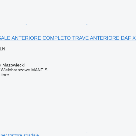
ALE ANTERIORE COMPLETO TRAVE ANTERIORE DAF XF CF 
PLN
k Mazowiecki
o Wielobranżowe MANTIS
itore
er trattore stradale