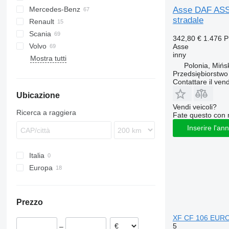
Asse DAF ASS
Mercedes-Benz
LF
Trakker
F90
CF 65
stradale
Renault
XF
L2000
A-Class
Atleon
CF 75
LF 45
Scania
LE
Actros
Magnum
CF 85
LF 55
XF 105
LF 45 180
342,80 €
1.476 
Volvo
TGA
Antos
Premium
G-series
XF 106
LF 55 180
XF 105 460
Asse
inny
Mostra tutti
TGL
Arocs
T-series
P-series
FH
XF 460
XF 106 480
Polonia, Mińs
TGM
Atego
R-series
FL
Przedsiębiorstw
Contattare il vend
TGS
Axor
FM
Ubicazione
TGX
Econic
FMX
Vendi veicoli?
VNL
Ricerca a raggiera
Fate questo con 
Inserire l'an
Italia
Europa
Polonia
Estonia
Prezzo
Portogallo
XF CF 106 EURO 
5
–