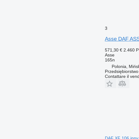
3
Asse DAF ASS
571,30 €
2.460 
Asse
165n
Polonia, Mińs
Przedsiębiorstw
Contattare il vend
DAF XF 106 inny p