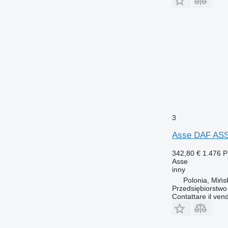
3
Asse DAF ASS
342,80 €
1.476 
Asse
inny
Polonia, Mińs
Przedsiębiorstw
Contattare il vend