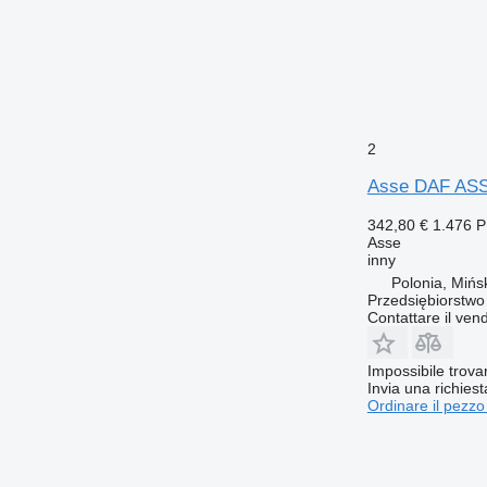
2
Asse DAF ASS
342,80 €
1.476 
Asse
inny
Polonia, Mińs
Przedsiębiorstw
Contattare il vend
Impossibile trova
Invia una richies
Ordinare il pezzo