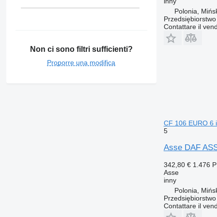
inny
Polonia, Mińs
Przedsiębiorstw
Contattare il vend
Non ci sono filtri sufficienti?
Proporre una modifica
CF 106 EURO 6 in
5
Asse DAF ASS
342,80 €
1.476 
Asse
inny
Polonia, Mińs
Przedsiębiorstw
Contattare il vend