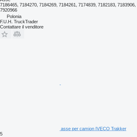
7186465, 7184270, 7184269, 7184261, 7174839, 7182183, 7183906,
7920966
Polonia
F.U.H. TruckTrader
Contattare il venditore
asse per camion IVECO Trakker
5