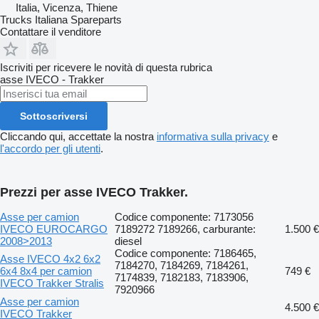
Italia, Vicenza, Thiene
Trucks Italiana Spareparts
Contattare il venditore
Iscriviti per ricevere le novità di questa rubrica
asse
IVECO - Trakker
Sottoscriversi
Cliccando qui, accettate la nostra
informativa sulla privacy
e
l'accordo per gli utenti
.
Prezzi per asse IVECO Trakker.
Asse per camion
Codice componente: 7173056
IVECO EUROCARGO
7189272 7189266, carburante:
1.500 €
2008>2013
diesel
Codice componente: 7186465,
Asse IVECO 4x2 6x2
7184270, 7184269, 7184261,
6x4 8x4 per camion
749 €
7174839, 7182183, 7183906,
IVECO Trakker Stralis
7920966
Asse per camion
4.500 €
IVECO Trakker