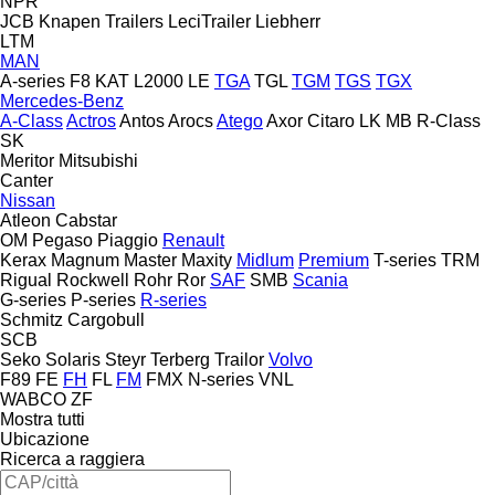
NPR
JCB
Knapen Trailers
LeciTrailer
Liebherr
LTM
MAN
A-series
F8
KAT
L2000
LE
TGA
TGL
TGM
TGS
TGX
Mercedes-Benz
A-Class
Actros
Antos
Arocs
Atego
Axor
Citaro
LK
MB
R-Class
SK
Meritor
Mitsubishi
Canter
Nissan
Atleon
Cabstar
OM
Pegaso
Piaggio
Renault
Kerax
Magnum
Master
Maxity
Midlum
Premium
T-series
TRM
Rigual
Rockwell
Rohr
Ror
SAF
SMB
Scania
G-series
P-series
R-series
Schmitz Cargobull
SCB
Seko
Solaris
Steyr
Terberg
Trailor
Volvo
F89
FE
FH
FL
FM
FMX
N-series
VNL
WABCO
ZF
Mostra tutti
Ubicazione
Ricerca a raggiera