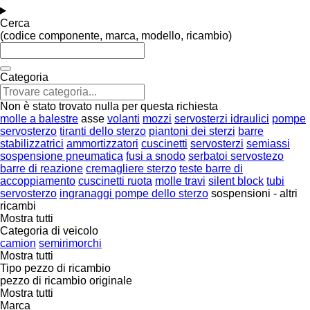
Cerca
(codice componente, marca, modello, ricambio)
Categoria
Non è stato trovato nulla per questa richiesta
molle a balestre
asse
volanti
mozzi
servosterzi idraulici
pompe
servosterzo
tiranti dello sterzo
piantoni dei sterzi
barre
stabilizzatrici
ammortizzatori
cuscinetti
servosterzi
semiassi
sospensione pneumatica
fusi a snodo
serbatoi servostezo
barre di reazione
cremagliere sterzo
teste barre di
accoppiamento
cuscinetti ruota
molle travi
silent block
tubi
servosterzo
ingranaggi pompe dello sterzo
sospensioni - altri
ricambi
Mostra tutti
Categoria di veicolo
camion
semirimorchi
Mostra tutti
Tipo pezzo di ricambio
pezzo di ricambio originale
Mostra tutti
Marca