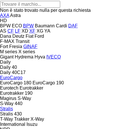
Non è stato trovato nulla per questa richiesta
AXA
Astra
HD
BPW ECO
BPW
Baumann
Cardi
DAF
AS
CF
LF
XD
XF
XG
YA
Dana
Deutz
Fiat
Ford
F-MAX
Transit
Fort
Fresia
GINAF
M series
X series
Gigant
Hydrema
Hyva
IVECO
Daily
Daily 40
Daily 40C17
EuroCargo
EuroCargo 180
EuroCargo 190
Eurotech
Eurotrakker
Eurotrakker 190
Magirus
S-Way
S-Way 440
Stralis
Stralis 430
T-Way
Trakker
X-Way
International
Isuzu