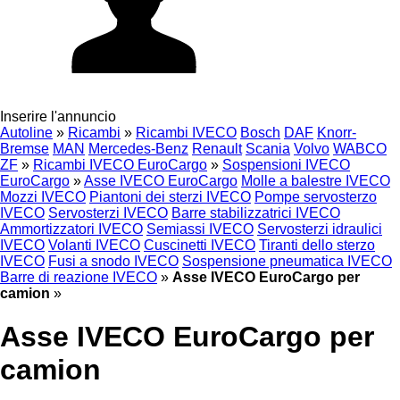
Inserire l'annuncio
Autoline
»
Ricambi
»
Ricambi IVECO
Bosch
DAF
Knorr-
Bremse
MAN
Mercedes-Benz
Renault
Scania
Volvo
WABCO
ZF
»
Ricambi IVECO EuroCargo
»
Sospensioni IVECO
EuroCargo
»
Asse IVECO EuroCargo
Molle a balestre IVECO
Mozzi IVECO
Piantoni dei sterzi IVECO
Pompe servosterzo
IVECO
Servosterzi IVECO
Barre stabilizzatrici IVECO
Ammortizzatori IVECO
Semiassi IVECO
Servosterzi idraulici
IVECO
Volanti IVECO
Cuscinetti IVECO
Tiranti dello sterzo
IVECO
Fusi a snodo IVECO
Sospensione pneumatica IVECO
Barre di reazione IVECO
»
Asse IVECO EuroCargo per
camion
»
Asse IVECO EuroCargo per
camion