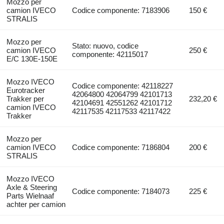
Mozzo per
camion IVECO
Codice componente: 7183906
150 €
STRALIS
Mozzo per
Stato: nuovo, codice
camion IVECO
250 €
componente: 42115017
E/C 130E-150E
Mozzo IVECO
Codice componente: 42118227
Eurotracker
42064800 42064799 42101713
Trakker per
232,20 €
42104691 42551262 42101712
camion IVECO
42117535 42117533 42117422
Trakker
Mozzo per
camion IVECO
Codice componente: 7186804
200 €
STRALIS
Mozzo IVECO
Axle & Steering
Codice componente: 7184073
225 €
Parts Wielnaaf
achter per camion