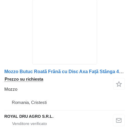
Mozzo Butuc Roată Frână cu Disc Axa Față Stânga 437712 VP.5.3 per camion IVECO 437712 VP.5.3
Prezzo su richiesta
Mozzo
Romania, Cristesti
ROYAL DRU AGRO S.R.L.