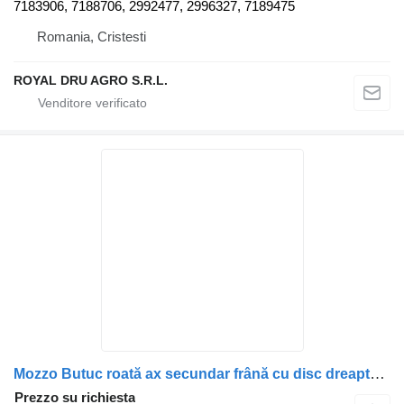
7183906, 7188706, 2992477, 2996327, 7189475
Romania, Cristesti
ROYAL DRU AGRO S.R.L.
Mozzo Butuc roată ax secundar frână cu disc dreapta 7183908 per camion IVECO Vehicule Iveco
Prezzo su richiesta