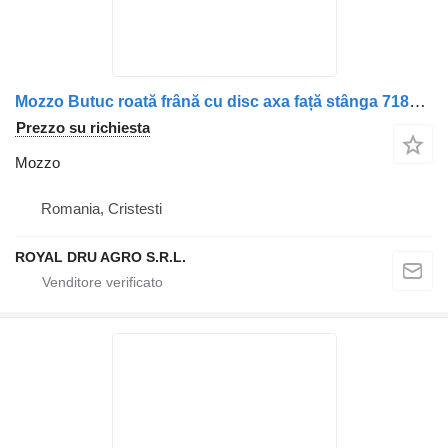
Mozzo Butuc roată frână cu disc axa față stânga 7183906 / 7188706 / 29 per camion IVECO Vehicule Iveco
Prezzo su richiesta
Mozzo
Romania, Cristesti
ROYAL DRU AGRO S.R.L.