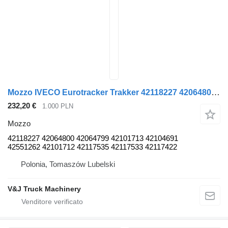
Mozzo IVECO Eurotracker Trakker 42118227 42064800 42064799 42101713 42104691 42551262 42101712 42117535 42117533 42117422 per camion IVECO Trakker
232,20 €
1.000 PLN
Mozzo
42118227 42064800 42064799 42101713 42104691
42551262 42101712 42117535 42117533 42117422
Polonia, Tomaszów Lubelski
V&J Truck Machinery