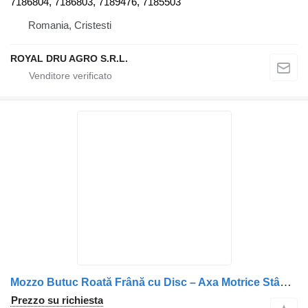
7186804, 7186803, 7189476, 7185503
Romania, Cristesti
ROYAL DRU AGRO S.R.L.
Mozzo Butuc Roată Frână cu Disc – Axa Motrice Stânga per camion IVECO
Prezzo su richiesta