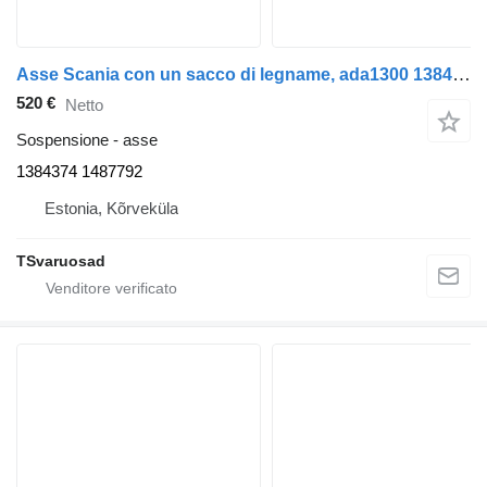
Asse Scania con un sacco di legname, ada1300 1384374 per trattore stradale Scania P94
520 €
Netto
Sospensione - asse
1384374 1487792
Estonia, Kõrveküla
TSvaruosad