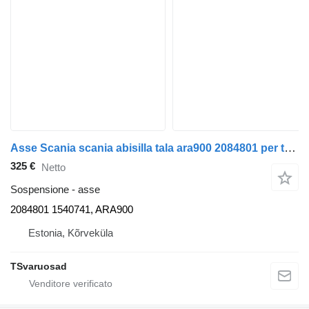
Asse Scania scania abisilla tala ara900 2084801 per trattore stradale Scania P380
325 €
Netto
Sospensione - asse
2084801 1540741, ARA900
Estonia, Kõrveküla
TSvaruosad