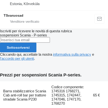
Estonia, Kõrveküla
TSvaruosad
Iscriviti per ricevere le novità di questa rubrica
sospensioni
Scania - P-series
Sottoscriversi
Cliccando qui, accettate la nostra
informativa sulla privacy
e
l'accordo per gli utenti
.
Prezzi per sospensioni Scania P-series.
Codice componente:
Barra stabilizzatrice Scania
1745316 1768271,
Cab anti-roll bar per trattore
1745315, 1742447,
65 €
stradale Scania P230
1747046, 1747170,
1768270