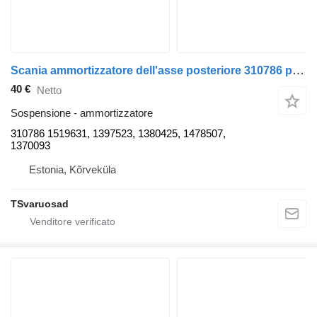
Scania ammortizzatore dell'asse posteriore 310786 per trattore stradale Scania P380
40 €
Netto
Sospensione - ammortizzatore
310786 1519631, 1397523, 1380425, 1478507,
1370093
Estonia, Kõrveküla
TSvaruosad