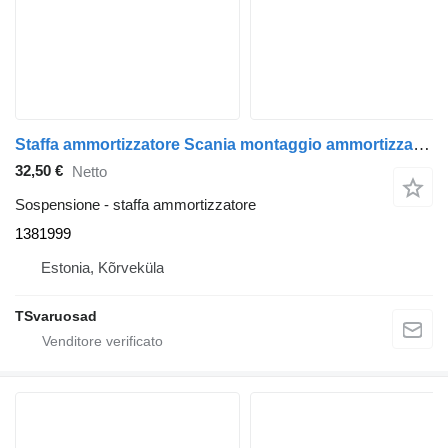
Staffa ammortizzatore Scania montaggio ammortizzatore ahock 1381999 per trattore stradale Scania P380
32,50 €
Netto
Sospensione - staffa ammortizzatore
1381999
Estonia, Kõrveküla
TSvaruosad