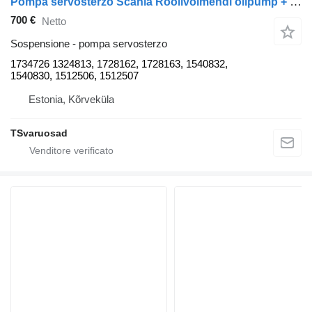
Pompa servosterzo Scania Roolivõimendi õlipump + väljavõte 1734726 per trattore stradale Scania P320
700 €
Netto
Sospensione - pompa servosterzo
1734726 1324813, 1728162, 1728163, 1540832,
1540830, 1512506, 1512507
Estonia, Kõrveküla
TSvaruosad