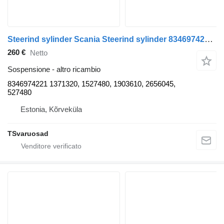
Steerind sylinder Scania Steerind sylinder 8346974221 per trattore stradale Scania P380
260 €
Netto
Sospensione - altro ricambio
8346974221 1371320, 1527480, 1903610, 2656045,
527480
Estonia, Kõrveküla
TSvaruosad