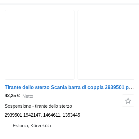
Tirante dello sterzo Scania barra di coppia 2939501 per trattore stradale Scania P230
42,25 €
Netto
Sospensione - tirante dello sterzo
2939501 1942147, 1464611, 1353445
Estonia, Kõrveküla