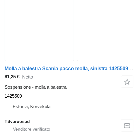
Molla a balestra Scania pacco molla, sinistra 1425509 per trattore stradale Scania P94
81,25 €
Netto
Sospensione - molla a balestra
1425509
Estonia, Kõrveküla
TSvaruosad