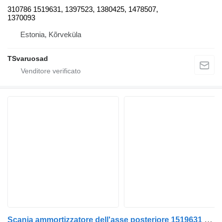
310786 1519631, 1397523, 1380425, 1478507,
1370093
Estonia, Kõrveküla
TSvaruosad
Scania ammortizzatore dell'asse posteriore 1519631 per trattore stradale Scania P380