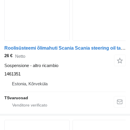
Roolisüsteemi õlimahuti Scania Scania steering oil tank 1461351 per trattore stradale Scania P230
26 €
Netto
Sospensione - altro ricambio
1461351
Estonia, Kõrveküla
TSvaruosad