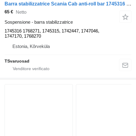
Barra stabilizzatrice Scania Cab anti-roll bar 1745316 per trattore stradale Scania P230
65 €
Netto
Sospensione - barra stabilizzatrice
1745316 1768271, 1745315, 1742447, 1747046,
1747170, 1768270
Estonia, Kõrveküla
TSvaruosad