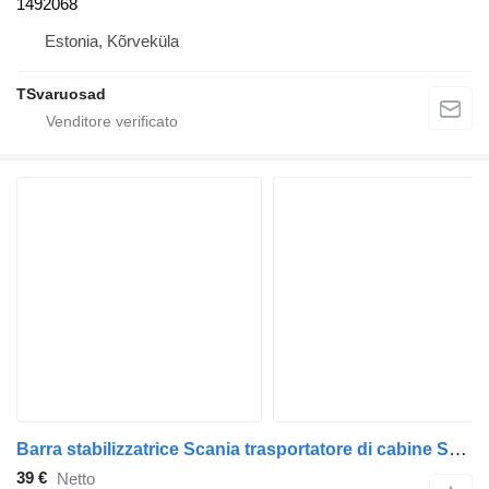
1492068
Estonia, Kõrveküla
TSvaruosad
Barra stabilizzatrice Scania trasportatore di cabine Scania 1510507 per trattore stradale Scania P230
39 €
Netto