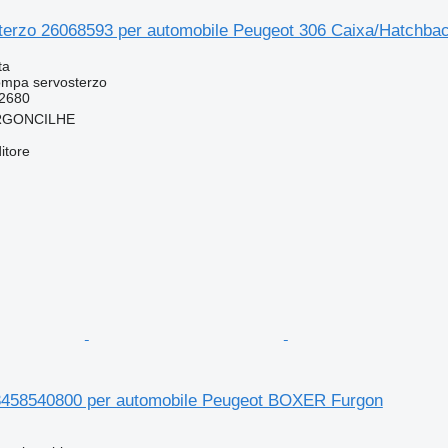
erzo 26068593 per automobile Peugeot 306 Caixa/Hatchback
ta
ompa servosterzo
2680
 ARGONCILHE
itore
3458540800 per automobile Peugeot BOXER Furgon