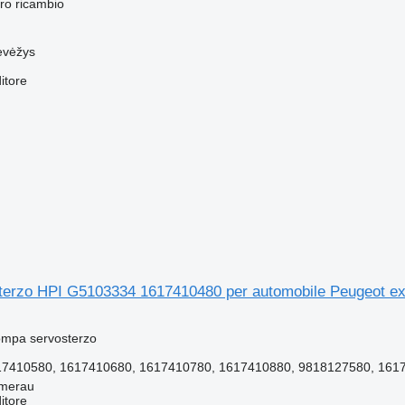
ro ricambio
evėžys
itore
erzo HPI G5103334 1617410480 per automobile Peugeot ex
ompa servosterzo
7410580, 1617410680, 1617410780, 1617410880, 9818127580, 1617
mmerau
itore