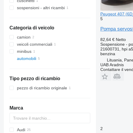
cuscinetti
sospensioni - altri ricambi
Peugeot 407 (6D
5
Categoria di veicolo
Pompa servost
camion
82,64 €
Netto
Sospensione - p
veicoli commerciali
21600731, hpi a
minibus
benzina
automobili
Lituania, Pan
UAB Aradnis
Contattare il vend
Tipo pezzo di ricambio
pezzo di ricambio originale
Marca
2
Audi