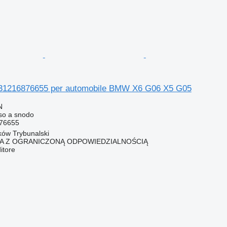
 31216876655 per automobile BMW X6 G06 X5 G05
N
so a snodo
76655
rków Trybunalski
KA Z OGRANICZONĄ ODPOWIEDZIALNOŚCIĄ
itore