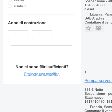
nuovo
Sospensione - alt
13458540800
usato
diesel
Lituania, Pan
UAB Aradnis
Contattare il vend
Anno di costruzione
–
Non ci sono filtri sufficienti?
1
Proporre una modifica
Pompa servost
399 €
Netto
Sospensione - p
Stato
nuovo
1617410480, 161
Francia, So
Contattare il vend