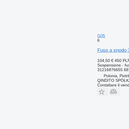
G05
6
Fuso a snodo
104,50 €
450 PL
Sospensione - fu
31216876655 68
Polonia, Piot
QINDITO SPÓŁ
Contattare il vend