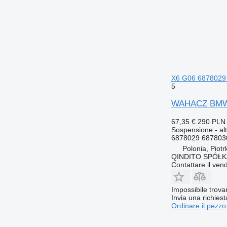
X6 G06 6878029
5
WAHACZ BMW T
67,35 €
290 PLN
Sospensione - alt
6878029 687803
Polonia, Piot
QINDITO SPÓŁ
Contattare il vend
Impossibile trova
Invia una richies
Ordinare il pezzo