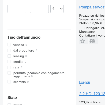
Portogallo
Pompa servost
–
Prezzo su richies
Sospensione - p
26068593,96319
Portogallo,
Manaiacar
Contattare il vend
Tipo dell'annuncio
vendita
dal produttore
leasing
credito
rata
permuta (scambio con pagamento
aggiuntivo)
scambio
Furgon
7
2.2 HDi 120 1
Stato
123,97 €
Netto