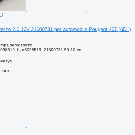
_)
erzo 2.0 16V 21600731 per automobile Peugeot 407 (6D_)
ompa servosterzo
5098519+b, a5098519, 21600731 50-10-co
evėžys
itore