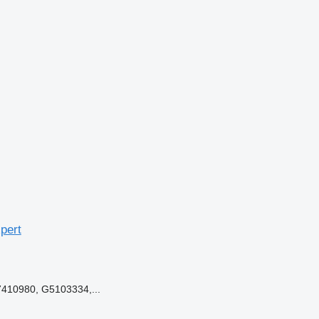
pert
410980, G5103334,...