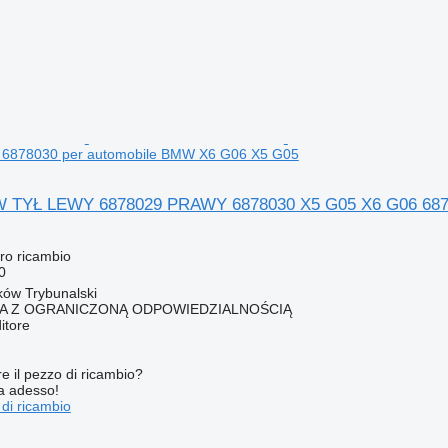
 6878030 per automobile BMW X6 G06 X5 G05
YŁ LEWY 6878029 PRAWY 6878030 X5 G05 X6 G06 68780
ro ricambio
0
rków Trybunalski
KA Z OGRANICZONĄ ODPOWIEDZIALNOŚCIĄ
itore
re il pezzo di ricambio?
ta adesso!
 di ricambio