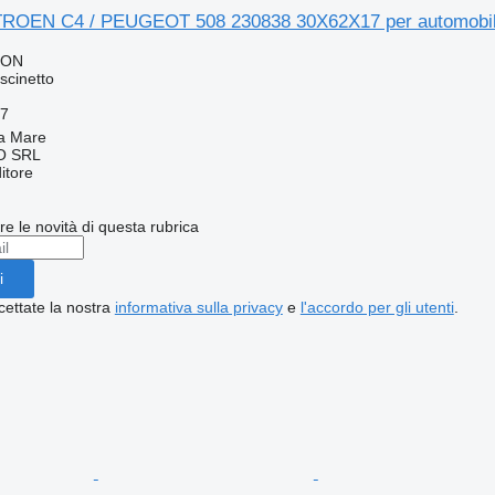
ITROEN C4 / PEUGEOT 508 230838 30X62X17 per automobil
RON
scinetto
7
a Mare
O SRL
itore
ere le novità di questa rubrica
i
cettate la nostra
informativa sulla privacy
e
l'accordo per gli utenti
.