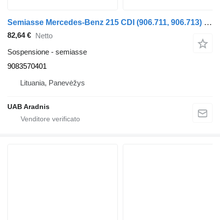
Semiasse Mercedes-Benz 215 CDI (906.711, 906.713) 9083570401 per automobile Mercedes-Benz SPRINTER 3-t Minibus / passenger (906)
82,64 €
Netto
Sospensione - semiasse
9083570401
Lituania, Panevėžys
UAB Aradnis