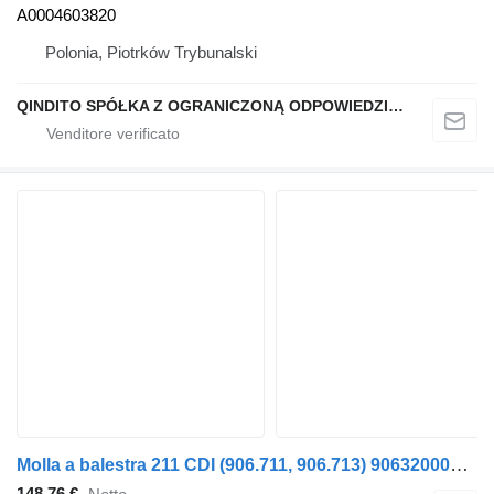
A0004603820
Polonia, Piotrków Trybunalski
QINDITO SPÓŁKA Z OGRANICZONĄ ODPOWIEDZIALNOŚCIĄ
Molla a balestra 211 CDI (906.711, 906.713) 9063200063 per automobile Mercedes-Benz SPRINTER 3-t Minibus / passenger (906)
148,76 €