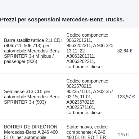
Prezzi per sospensioni Mercedes-Benz Trucks.
Codice componente:
Barra stabilizzatrice 211 CDI
9063201311,
(906.711, 906.713) per
9063202211, A 906 320
automobile Mercedes-Benz
13 11, 22
82,64 €
SPRINTER 3-t Minibus /
A9063201311,
passenger (906)
A9063202211,
carburante: diesel
Codice componente:
9023570219,
Semiasse 313 CDI per
9023571101, A 902 357
automobile Mercedes-Benz
02 19, 11 01,
123,97 €
SPRINTER 3-t (903)
A9023570219,
A9023571101,
carburante: diesel
BOITIER DE DIRECTION
Stato: nuovo, codice
Mercedes-Benz A 246 460
componente: A 246
475 €
51 01 per automobile
460 51 01 BOITIER