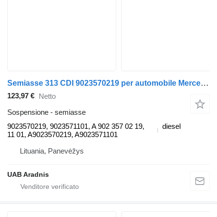
Semiasse 313 CDI 9023570219 per automobile Mercedes-Benz SPRINTER 3-t (903)
123,97 €
Netto
Sospensione - semiasse
9023570219, 9023571101, A 902 357 02 19,
diesel
11 01, A9023570219, A9023571101
Lituania, Panevėžys
UAB Aradnis