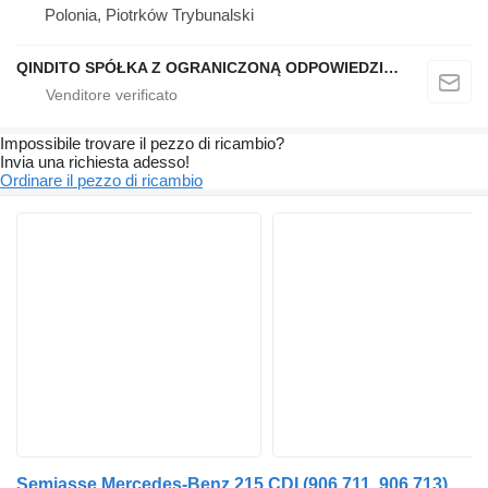
Polonia, Piotrków Trybunalski
QINDITO SPÓŁKA Z OGRANICZONĄ ODPOWIEDZIALNOŚCIĄ
Impossibile trovare il pezzo di ricambio?
Invia una richiesta adesso!
Ordinare il pezzo di ricambio
Semiasse Mercedes-Benz 215 CDI (906.711, 906.713) 9083570301 per automobile Mercedes-Benz SPRINTER 3-t Minibus / passenger (906)