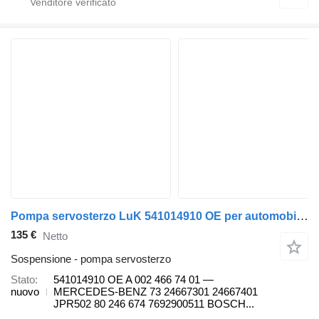
Pompa servosterzo LuK 541014910 OE per automobile Mercedes-Benz CLASSE C
135 €
Netto
Sospensione - pompa servosterzo
Stato
541014910 OE A 002 466 74 01 —
nuovo
MERCEDES-BENZ 73 24667301 24667401
JPR502 80 246 674 7692900511 BOSCH...