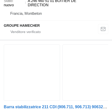
Stato
A 246 460 51 01 BOITIER DE
nuovo
DIRECTION
Francia, Montbeton
GROUPE HAMECHER
Barra stabilizzatrice 211 CDI (906.711, 906.713) 9063201311 per automobile Mercedes-Benz SPRINTER 3-t Minibus / passenger (906)