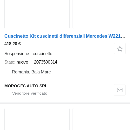
Cuscinetto Kit cuscinetti differenziali Mercedes W221; W211; W204; W166 A 2073500314 per automobile Mercedes-Benz W221; W211; W204; W166
418,20 €
Sospensione - cuscinetto
Stato
nuovo
2073500314
Romania, Baia Mare
MOROGEC AUTO SRL