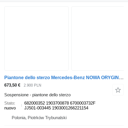
Piantone dello sterzo Mercedes-Benz NOWA ORYGINALNA Przekładnia kierownicza Maglownica Mercedes A-kl 682000352 per automobile
673,50 €
2.900 PLN
Sospensione - piantone dello sterzo
Stato
682000352 1903700878 6700003732F
nuovo
JJ501-003445 1903001266221154
Polonia, Piotrków Trybunalski