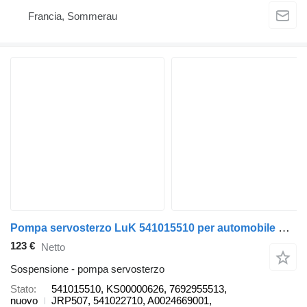
Francia, Sommerau
Pompa servosterzo LuK 541015510 per automobile Mercedes-Benz ML
123 €
Netto
Sospensione - pompa servosterzo
Stato
541015510, KS00000626, 7692955513,
nuovo
JRP507, 541022710, A0024669001,