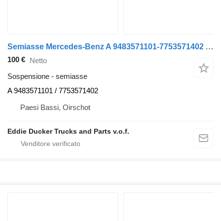
Semiasse Mercedes-Benz A 9483571101-7753571402 Assale motore senza differenziale a slittamento limitato Actros MP4 per automobile Mercedes-Benz A-klasse
100 €
Netto
Sospensione - semiasse
A 9483571101 / 7753571402
Paesi Bassi, Oirschot
Eddie Ducker Trucks and Parts v.o.f.