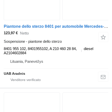
Piantone dello sterzo 8401 per automobile Mercedes-Benz E T-Model (S210)
123,97 €
Netto
Sospensione - piantone dello sterzo
8401 955 102, 8401955102, A 210 460 28 84,
diesel
A2104602884
Lituania, Panevėžys
UAB Aradnis