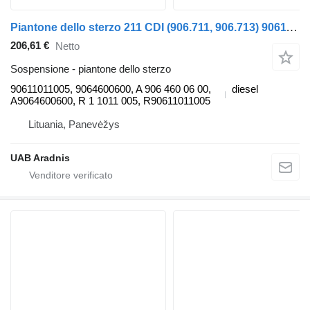
Piantone dello sterzo 211 CDI (906.711, 906.713) 90611011005 per automobile Mercedes-Benz SPRINTER 3-t Minibus / passenger (906)
206,61 €
Netto
Sospensione - piantone dello sterzo
90611011005, 9064600600, A 906 460 06 00,
diesel
A9064600600, R 1 1011 005, R90611011005
Lituania, Panevėžys
UAB Aradnis