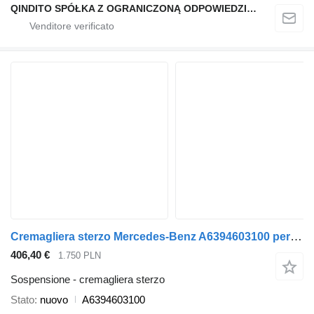
QINDITO SPÓŁKA Z OGRANICZONĄ ODPOWIEDZIALNOŚCIĄ
Cremagliera sterzo Mercedes-Benz A6394603100 per automobile Mercedes-Benz Vito w639
406,40 €
1.750 PLN
Sospensione - cremagliera sterzo
Stato
nuovo
A6394603100