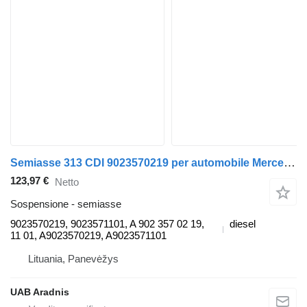
Semiasse 313 CDI 9023570219 per automobile Mercedes-Benz SPRINTER 3-t (903)
123,97 €
Netto
Sospensione - semiasse
9023570219, 9023571101, A 902 357 02 19,
diesel
11 01, A9023570219, A9023571101
Lituania, Panevėžys
UAB Aradnis