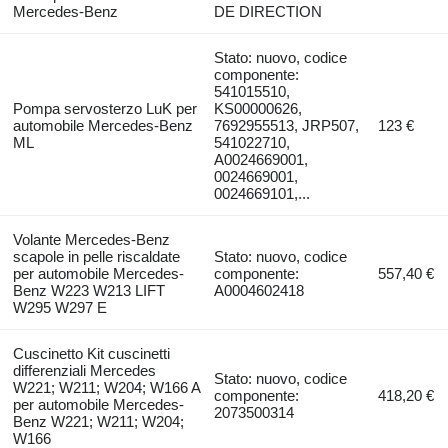
Mercedes-Benz
DE DIRECTION
Stato: nuovo, codice
componente:
541015510,
Pompa servosterzo LuK per
KS00000626,
automobile Mercedes-Benz
7692955513, JRP507,
123 €
ML
541022710,
A0024669001,
0024669001,
0024669101,...
Volante Mercedes-Benz
scapole in pelle riscaldate
Stato: nuovo, codice
per automobile Mercedes-
componente:
557,40 €
Benz W223 W213 LIFT
A0004602418
W295 W297 E
Cuscinetto Kit cuscinetti
differenziali Mercedes
Stato: nuovo, codice
W221; W211; W204; W166 A
componente:
418,20 €
per automobile Mercedes-
2073500314
Benz W221; W211; W204;
W166