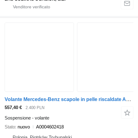
Volante Mercedes-Benz scapole in pelle riscaldate A0004602418 per automobile Mercedes-Benz W223 W213 LIFT W295 W297 E
557,40 €
2.400 PLN
Sospensione - volante
Stato
nuovo
A0004602418
Polonia, Piotrków Trybunalski