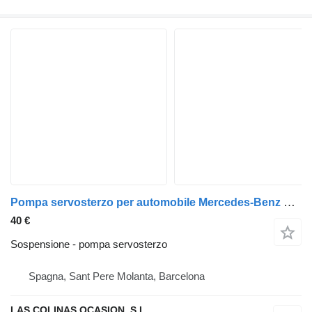
Pompa servosterzo per automobile Mercedes-Benz Clase S (BM 220) Berlina (07.1998->)
40 €
Sospensione - pompa servosterzo
Spagna, Sant Pere Molanta, Barcelona
LAS COLINAS OCASION, S.L.