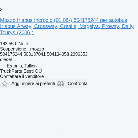
3
Mozzo Irisbus incrocio (01.06-) 504175244 per autobus
Irisbus Arway, Crossway, Crealis, Magelys, Proway, Daily
Tourys (2006-)
193,55 €
Netto
Sospensione - mozzo
504175244 503137041 504134958 2996353
diesel
Estonia, Tallinn
TruckParts Eesti OÜ
Contattare il venditore
Aggiungere ai preferiti
Confronta