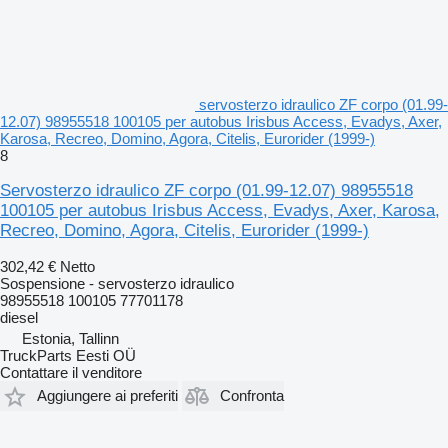
servosterzo idraulico ZF corpo (01.99-
12.07) 98955518 100105 per autobus Irisbus Access, Evadys, Axer,
Karosa, Recreo, Domino, Agora, Citelis, Eurorider (1999-)
8
Servosterzo idraulico ZF corpo (01.99-12.07) 98955518
100105 per autobus Irisbus Access, Evadys, Axer, Karosa,
Recreo, Domino, Agora, Citelis, Eurorider (1999-)
302,42 €
Netto
Sospensione - servosterzo idraulico
98955518 100105 77701178
diesel
Estonia, Tallinn
TruckParts Eesti OÜ
Contattare il venditore
Aggiungere ai preferiti
Confronta