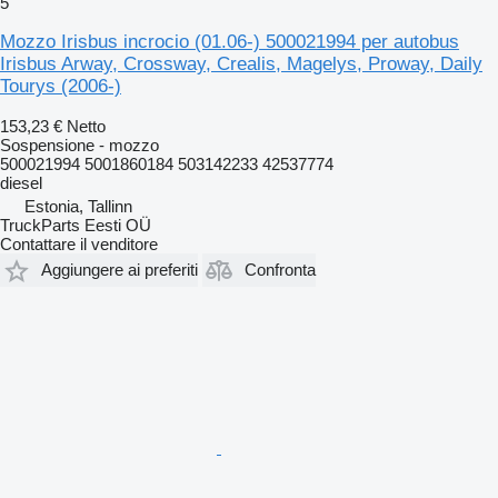
5
Mozzo Irisbus incrocio (01.06-) 500021994 per autobus
Irisbus Arway, Crossway, Crealis, Magelys, Proway, Daily
Tourys (2006-)
153,23 €
Netto
Sospensione - mozzo
500021994 5001860184 503142233 42537774
diesel
Estonia, Tallinn
TruckParts Eesti OÜ
Contattare il venditore
Aggiungere ai preferiti
Confronta