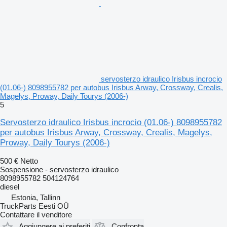
servosterzo idraulico Irisbus incrocio
(01.06-) 8098955782 per autobus Irisbus Arway, Crossway, Crealis,
Magelys, Proway, Daily Tourys (2006-)
5
Servosterzo idraulico Irisbus incrocio (01.06-) 8098955782
per autobus Irisbus Arway, Crossway, Crealis, Magelys,
Proway, Daily Tourys (2006-)
500 €
Netto
Sospensione - servosterzo idraulico
8098955782 504124764
diesel
Estonia, Tallinn
TruckParts Eesti OÜ
Contattare il venditore
Aggiungere ai preferiti
Confronta