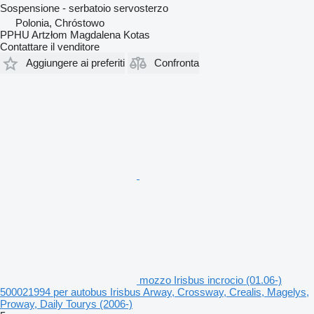
Sospensione - serbatoio servosterzo
Polonia, Chróstowo
PPHU Artzłom Magdalena Kotas
Contattare il venditore
Aggiungere ai preferiti
Confronta
mozzo Irisbus incrocio (01.06-)
500021994 per autobus Irisbus Arway, Crossway, Crealis, Magelys,
Proway, Daily Tourys (2006-)