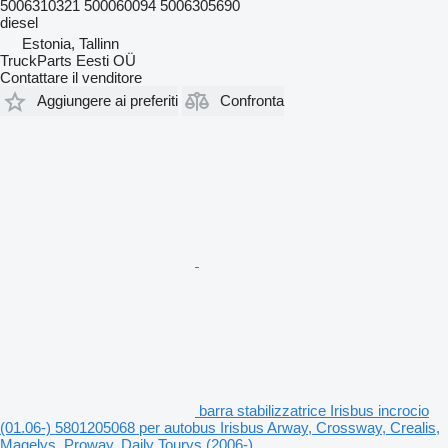
5006310321 500060094 5006305690
diesel
Estonia, Tallinn
TruckParts Eesti OÜ
Contattare il venditore
Aggiungere ai preferiti
Confronta
barra stabilizzatrice Irisbus incrocio
(01.06-) 5801205068 per autobus Irisbus Arway, Crossway, Crealis,
Magelys, Proway, Daily Tourys (2006-)