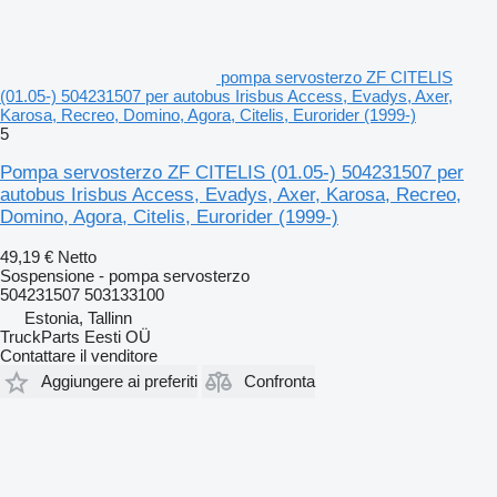
pompa servosterzo ZF CITELIS
(01.05-) 504231507 per autobus Irisbus Access, Evadys, Axer,
Karosa, Recreo, Domino, Agora, Citelis, Eurorider (1999-)
5
Pompa servosterzo ZF CITELIS (01.05-) 504231507 per
autobus Irisbus Access, Evadys, Axer, Karosa, Recreo,
Domino, Agora, Citelis, Eurorider (1999-)
49,19 €
Netto
Sospensione - pompa servosterzo
504231507 503133100
Estonia, Tallinn
TruckParts Eesti OÜ
Contattare il venditore
Aggiungere ai preferiti
Confronta