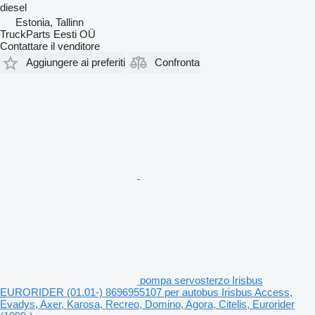
diesel
Estonia, Tallinn
TruckParts Eesti OÜ
Contattare il venditore
Aggiungere ai preferiti
Confronta
pompa servosterzo Irisbus
EURORIDER (01.01-) 8696955107 per autobus Irisbus Access,
Evadys, Axer, Karosa, Recreo, Domino, Agora, Citelis, Eurorider